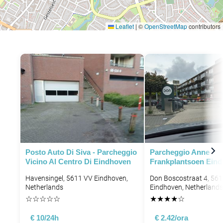
Leaflet
|
©
OpenStreetMap
contributors
Posto Auto Di Siva - Parcheggio
Parcheggio Anne
Vicino Al Centro Di Eindhoven
Frankplantsoen Ein
Havensingel, 5611 VV Eindhoven,
Don Boscostraat 4, 56
Netherlands
Eindhoven, Netherlands
☆
☆
☆
☆
☆
★
★
★
★
☆
€ 10/24h
€ 2.42/ora