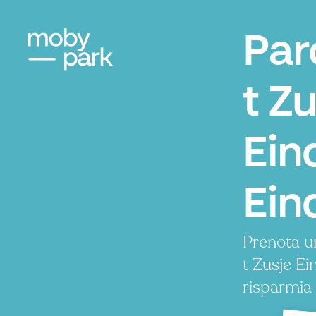
Par
t Z
Ein
Ein
Prenota u
t Zusje E
risparmia