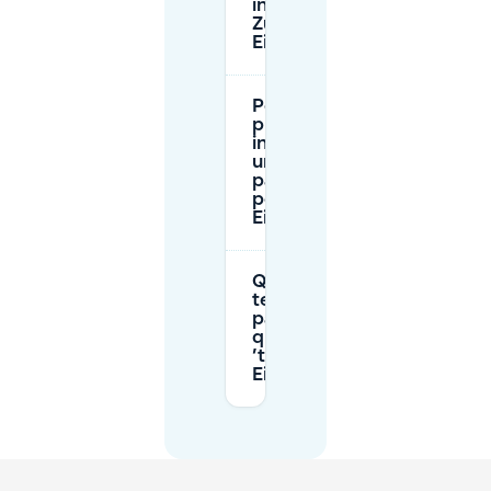
intorno a ’t
Zusje
Eindhoven?
Posso
prenotare
in anticipo
un
parcheggio
per ’t Zusje
Eindhoven?
Quanto
tempo posso
parcheggiare
quando visito
’t Zusje
Eindhoven?