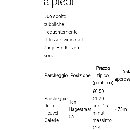
a piedi
Due scelte
pubbliche
frequentemente
utilizzate vicino a ’t
Zusje Eindhoven
sono:
Prezzo
Dis
Parcheggio
Posizione
tipico
appros
(pubblico)
€0,50–
Parcheggio
€1,20
Ten
della
ogni 15
Hagestraat
~75m
Heuvel
minuti,
6a
Galerie
massimo
€24