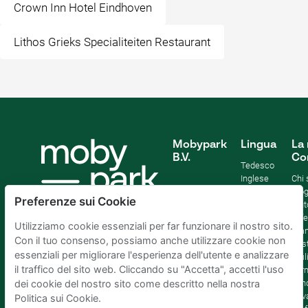
Crown Inn Hotel Eindhoven
Lithos Grieks Specialiteiten Restaurant
Mobypark
Lingua
La 
B.V.
Co
Tedesco
Inglese
Chi
Spagnolo
Blo
Preferenze sui Cookie
Francia
Aiut
Italian
Offe
Utilizziamo cookie essenziali per far funzionare il nostro sito.
Olandese
Sta
Con il tuo consenso, possiamo anche utilizzare cookie non
Sost
essenziali per migliorare l'esperienza dell'utente e analizzare
Affil
il traffico del sito web. Cliccando su "Accetta", accetti l'uso
Term
cond
dei cookie del nostro sito come descritto nella nostra
Priv
Politica sui Cookie.