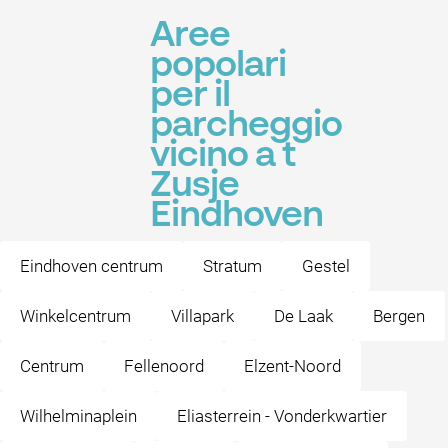
Aree
popolari
per il
parcheggio
vicino a t
Zusje
Eindhoven
Eindhoven centrum
Stratum
Gestel
Winkelcentrum
Villapark
De Laak
Bergen
Centrum
Fellenoord
Elzent-Noord
Wilhelminaplein
Eliasterrein - Vonderkwartier