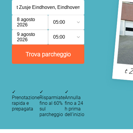
8 agosto
05:00
2026
9 agosto
05:00
2026
Trova parcheggio
t Z
✓
✓
✓
Prenotazione
Risparmiate
Annulla
rapida e
fino al 60%
fino a 24
prepagata
sul
h prima
parcheggio
dell’inizio