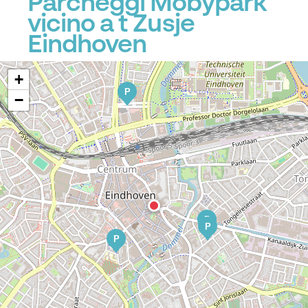
Parcheggi Mobypark
vicino a t Zusje
Eindhoven
+
P
−
P
P
P