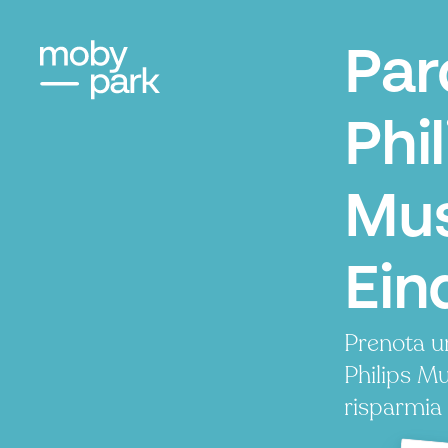
Par
Phil
Mu
Ein
Prenota u
Philips M
risparmia