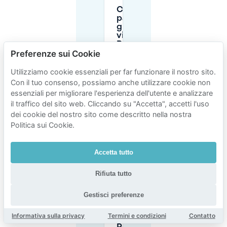
C'è
parcheggio
gratuito
vicino al
Philips
Preferenze sui Cookie
Museum?
Utilizziamo cookie essenziali per far funzionare il nostro sito.
Quanto costa
Con il tuo consenso, possiamo anche utilizzare cookie non
parcheggiare
essenziali per migliorare l'esperienza dell'utente e analizzare
intorno a
il traffico del sito web. Cliccando su "Accetta", accetti l'uso
Emmasingel?
dei cookie del nostro sito come descritto nella nostra
Politica sui Cookie.
Ho bisogno
di un
Accetta tutto
permesso
di
parcheggio
Rifiuta tutto
per
visitatori a
Gestisci preferenze
Eindhoven?
Informativa sulla privacy
Termini e condizioni
Contatto