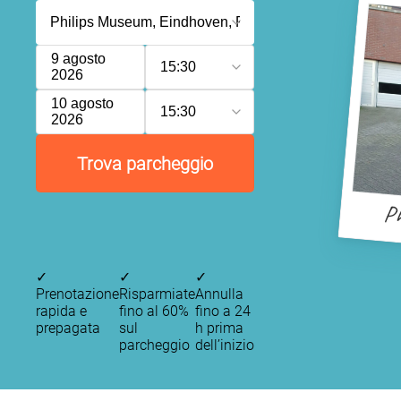
9 agosto
15:30
2026
10 agosto
15:30
2026
Trova parcheggio
Ph
✓
✓
✓
Prenotazione
Risparmiate
Annulla
rapida e
fino al 60%
fino a 24
prepagata
sul
h prima
parcheggio
dell’inizio