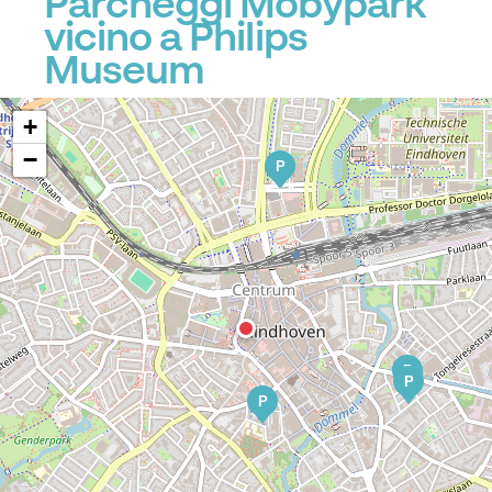
Parcheggi Mobypark
vicino a Philips
Museum
+
−
P
P
P
P