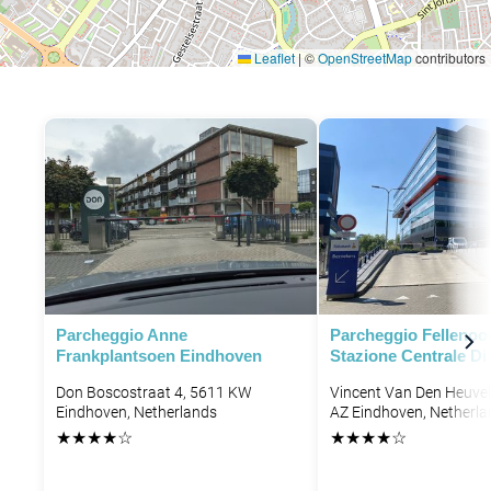
Leaflet
|
©
OpenStreetMap
contributors
Parcheggio Anne
Parcheggio Fellenoor
Frankplantsoen Eindhoven
Stazione Centrale D
Don Boscostraat 4, 5611 KW
Vincent Van Den Heuvel
Eindhoven, Netherlands
AZ Eindhoven, Netherla
★
★
★
★
☆
★
★
★
★
☆