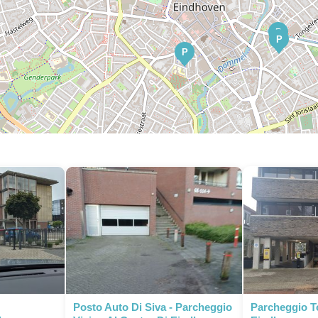
P
P
P
Posto Auto Di Siva - Parcheggio
Parcheggio T