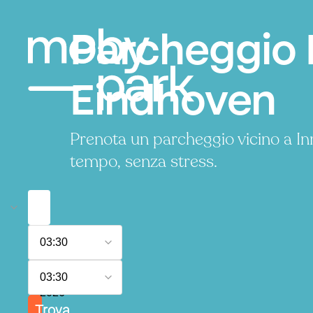
Parcheggio I
Eindhoven
Prenota un parcheggio vicino a In
tempo, senza stress.
6
03:30
agosto
2026
7
03:30
agosto
2026
Trova