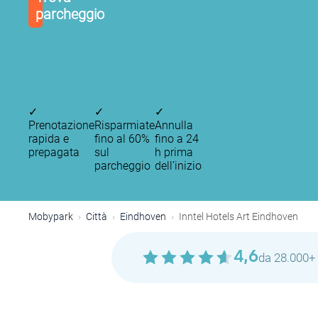
parcheggio
✓
✓
✓
Prenotazione
Risparmiate
Annulla
rapida e
fino al 60%
fino a 24
prepagata
sul
h prima
parcheggio
dell’inizio
Mobypark
Città
Eindhoven
Inntel Hotels Art Eindhoven
4,6
da 28.000+ 