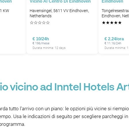
dhoven
Vicino Al Centro Di Eindhoven
Eindhoven
11 KW
Havensingel, 5611 VV Eindhoven,
Tongelresestra
Netherlands
Eindhoven, Net
☆
☆
☆
☆
☆
★
★
★
★
★
€ 10/24h
€ 2.24/ora
€ 196/mese
€ 11.16/24h
Durata minima: 12 days
Durata minima: 1
o vicino ad Inntel Hotels Ar
rda tutto l'arrivo con un piano: le opzioni più vicine si riempi
mpo. Usa le indicazioni di seguito per scegliere parcheggi in
uo programma.