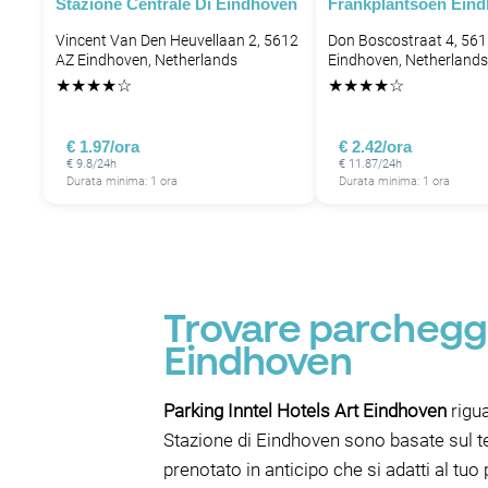
Stazione Centrale Di Eindhoven
Frankplantsoen Ein
Vincent Van Den Heuvellaan 2, 5612
Don Boscostraat 4, 56
AZ Eindhoven, Netherlands
Eindhoven, Netherlands
★
★
★
★
☆
★
★
★
★
☆
€ 1.97/ora
€ 2.42/ora
€ 9.8/24h
€ 11.87/24h
Durata minima: 1 ora
Durata minima: 1 ora
Trovare parcheggi
Eindhoven
Parking Inntel Hotels Art Eindhoven
rigua
Stazione di Eindhoven sono basate sul te
prenotato in anticipo che si adatti al t