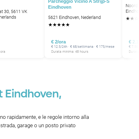
Parcheggio Vicino A Strijp-S
Noord 
Eindhoven
Eindho
at 30, 5611 VK
herlands
5621 Eindhoven, Nederland
★
★
☆
★
★
★
★
★
€ 2/ora
€ 2.
€ 12.5/24h · € 68/settimana · € 175/mese
€ 7.56
 ora
Durata minima: 48 hours
Durata
t Eindhoven,
ono rapidamente, e le regole intorno alla
 strada, garage o un posto privato