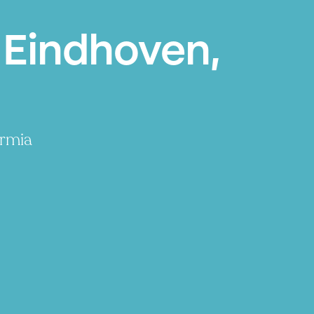
t Eindhoven,
armia