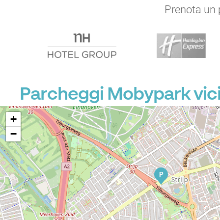
Prenota un p
Parcheggi Mobypark vici
+
−
P