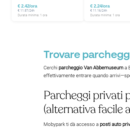
€ 2.42/ora
€ 2.24/ora
€ 11.87/24h
€ 11.16/24h
Durata minima: 1 ora
Durata minima: 1 ora
Trovare parchegg
Cerchi
parcheggio Van Abbemuseum
a E
effettivamente entrare quando arrivi—spe
Parcheggi privati
(alternativa facile a
Mobypark ti dà accesso a
posti auto priv