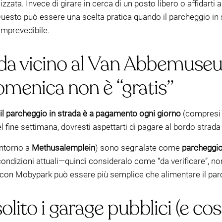
lizzata. Invece di girare in cerca di un posto libero o affidarti
 Questo può essere una scelta pratica quando il parcheggio in
 imprevedibile.
ada vicino al Van Abbemuseu
omenica non è “gratis”
il parcheggio in strada è a pagamento ogni giorno
(compresi 
el fine settimana, dovresti aspettarti di pagare al bordo strada
intorno a
Methusalemplein
) sono segnalate come
parcheggio
condizioni attuali—quindi consideralo come “da verificare”, n
e con Mobypark può essere più semplice che alimentare il par
solito i garage pubblici (e co