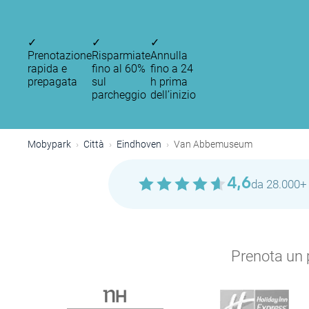
✓
✓
✓
Prenotazione
Risparmiate
Annulla
rapida e
fino al 60%
fino a 24
prepagata
sul
h prima
parcheggio
dell’inizio
Mobypark
Città
Eindhoven
Van Abbemuseum
4,6
da 28.000+ 
P
Prenota un p