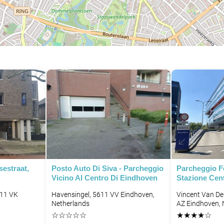
estraat,
Posto Auto Di Siva - Parcheggio
Parcheggio Fe
Vicino Al Centro Di Eindhoven
Stazione Cen
611 VK
Havensingel, 5611 VV Eindhoven,
Vincent Van De
Netherlands
AZ Eindhoven, 
☆
☆
☆
☆
☆
★
★
★
★
☆