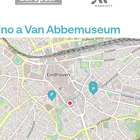
cino a Van Abbemuseum
P
P
P
P