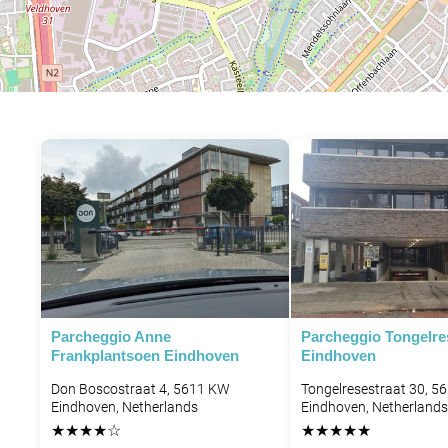
Parcheggio Anne
Parcheggio Tongelres
Frankplantsoen Eindhoven
Eindhoven
Don Boscostraat 4, 5611 KW
Tongelresestraat 30, 5
Eindhoven, Netherlands
Eindhoven, Netherlands
★
★
★
★
☆
★
★
★
★
★