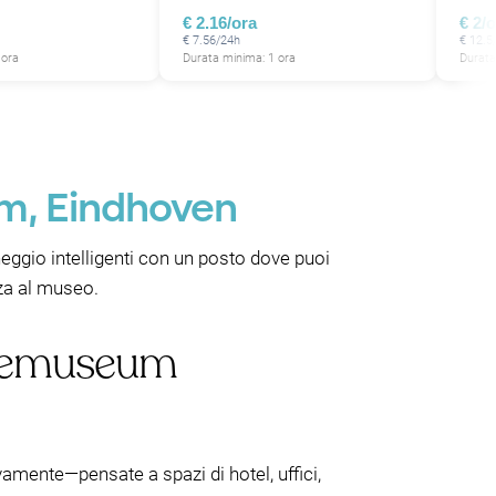
€ 2.16/ora
€ 2/
€ 7.56/24h
€ 12.5
 ora
Durata minima: 1 ora
Durata
m, Eindhoven
ggio intelligenti con un posto dove puoi
nza al museo.
Abbemuseum
vamente—pensate a spazi di hotel, uffici,