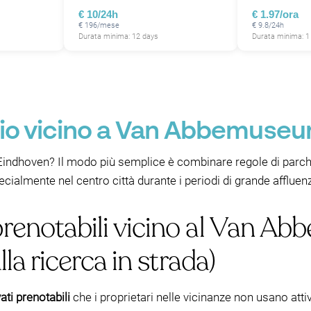
€ 10/24h
€ 1.97/ora
€ 196/mese
€ 9.8/24h
Durata minima: 12 days
Durata minima: 1
io vicino a Van Abbemuseu
indhoven? Il modo più semplice è combinare regole di parche
cialmente nel centro città durante i periodi di grande afflue
 prenotabili vicino al Van 
lla ricerca in strada)
ati prenotabili
che i proprietari nelle vicinanze non usano atti