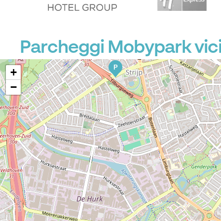
Parcheggi Mobypark vi
P
+
−