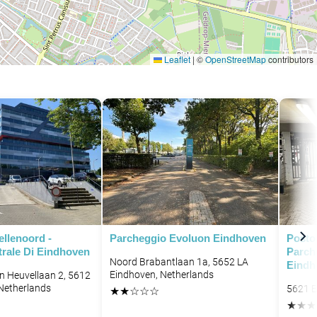
Leaflet
|
©
OpenStreetMap
contributors
llenoord -
Parcheggio Evoluon Eindhoven
Posto
trale Di Eindhoven
Parche
Noord Brabantlaan 1a, 5652 LA
Eindh
Eindhoven, Netherlands
n Heuvellaan 2, 5612
Netherlands
5621 E
★
★
☆
☆
☆
★
★
★