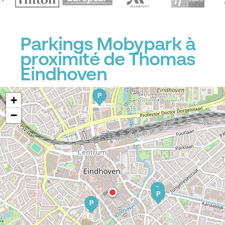
Parkings Mobypark à
proximité de Thomas
Eindhoven
P
+
−
P
P
P