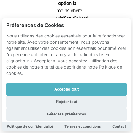
l’option la
moins chère :
vérifiez d’abord
Préférences de Cookies
les rues en
zone verte
Nous utilisons des cookies essentiels pour faire fonctionner
(gratuit, mais
notre site. Avec votre consentement, nous pouvons
limité).
également utiliser des cookies non essentiels pour améliorer
l'expérience utilisateur et analyser le trafic du site. En
Si vous arrivez
cliquant sur « Accepter », vous acceptez l'utilisation des
tard :
cookies de notre site tel que décrit dans notre Politique de
envisagez le
cookies.
tarif nocturne
du garage ou
Accepter tout
la réservation
préalable d’une
Rejeter tout
place privée
pour éliminer
Gérer les préférences
l’incertitude.
Politique de confidentialité
Termes et conditions
Contact