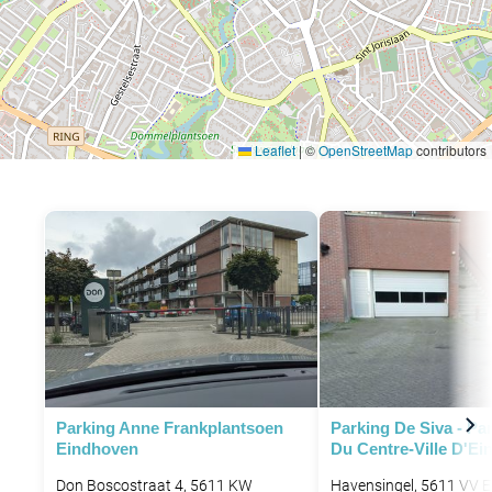
Leaflet
|
©
OpenStreetMap
contributors
Parking Anne Frankplantsoen
Parking De Siva - Pa
Eindhoven
Du Centre-Ville D'E
Don Boscostraat 4, 5611 KW
Havensingel, 5611 VV E