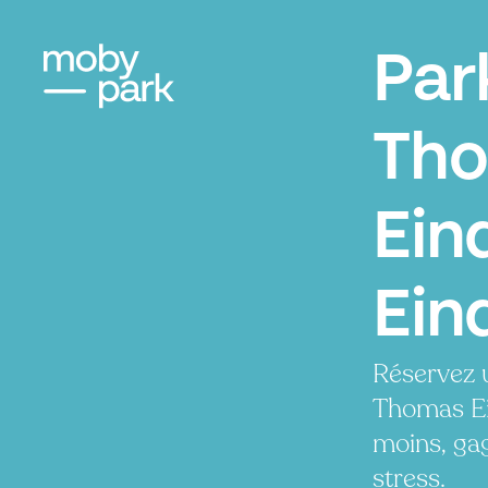
Par
Th
Ein
Ein
Réservez 
Thomas Ei
moins, ga
stress.