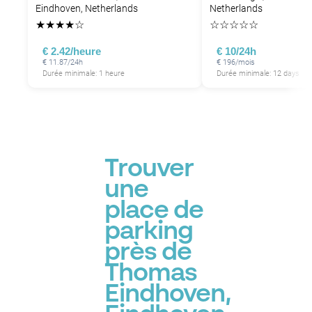
Eindhoven, Netherlands
Netherlands
★
★
★
★
☆
☆
☆
☆
☆
☆
€ 2.42/heure
€ 10/24h
€ 11.87/24h
€ 196/mois
Durée minimale: 1 heure
Durée minimale: 12 days
Trouver
une
place de
parking
près de
Thomas
Eindhoven,