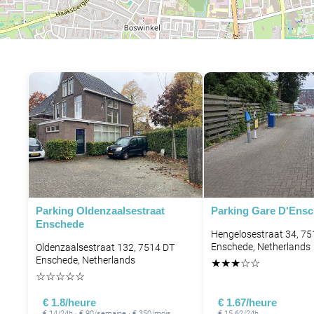
Parking Oldenzaalsestraat
Parking Gare D'Ens
Enschede
Hengelosestraat 34, 7
Enschede, Netherlands
Oldenzaalsestraat 132, 7514 DT
Enschede, Netherlands
★
★
★
☆
☆
☆
☆
☆
☆
☆
€ 1.8/heure
€ 1.67/heure
€ 14/24h · € 90/semaine · € 350/mois
€ 15.62/24h