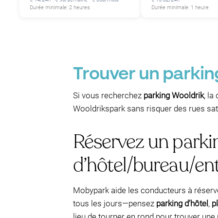
Durée minimale: 2 heures
Durée minimale: 1 heure
Trouver un parki
Si vous recherchez
parking Wooldrik
, l
Wooldrikspark sans risquer des rues sat
Réservez un parki
d’hôtel/bureau/ent
Mobypark aide les conducteurs à réser
tous les jours—pensez
parking d’hôtel
,
p
lieu de tourner en rond pour trouver une 