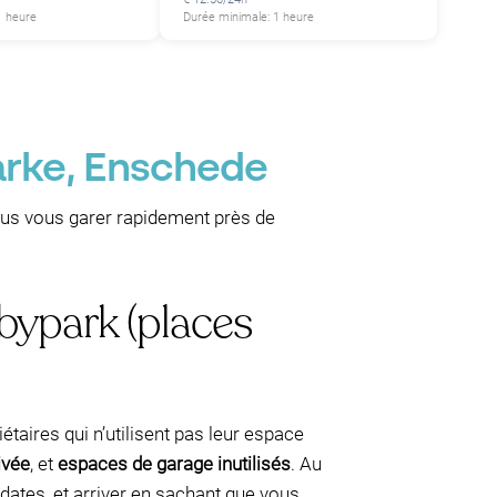
1 heure
Durée minimale: 1 heure
arke, Enschede
ous vous garer rapidement près de
bypark (places
étaires qui n’utilisent pas leur espace
ivée
, et
espaces de garage inutilisés
. Au
 dates, et arriver en sachant que vous