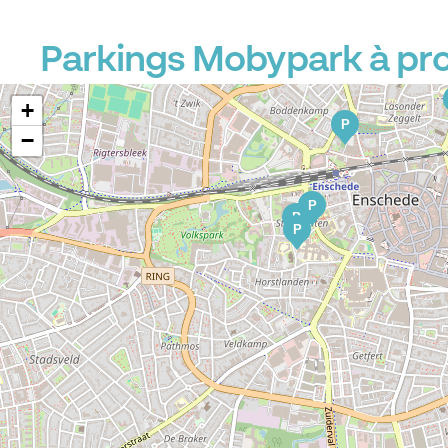
Parkings Mobypark à pro
+
P
−
P
P
P