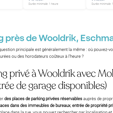
Durée minimale: 1 heure
Durée minimale: 
ng près de Wooldrik, Eschm
a question principale est généralement la même : où pouvez-v
urées ou des horodateurs coûteux à l’heure ?
ng privé à Wooldrik avec Mo
rée de garage disponibles)
ver
des places de parking privées réservables
auprès de propri
laces dans des immeubles de bureaux
,
entrée de propriété pr
place dans la rue, vous pouvez rechercher par localisation et