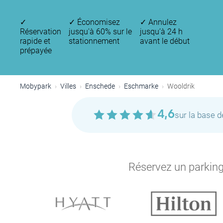
✓
✓
Économisez
✓
Annulez
Réservation
jusqu'à 60% sur le
jusqu’à 24 h
rapide et
stationnement
avant le début
prépayée
Mobypark
Villes
Enschede
Eschmarke
Wooldrik
4,6
sur la base 
Réservez un parking 