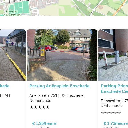
chede
Parking Ariënsplein Enschede
Parking Prins
Enschede Ce
514 AH
Ariënsplein, 7511 JX Enschede,
Netherlands
Prinsestraat, 
Netherlands
★
★
★
★
★
☆
☆
☆
☆
☆
€ 1.95/heure
€ 1.73/heure
€ 12.16/24h
€ 9.45/24h