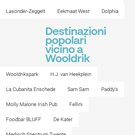
Lasonder-Zeggelt
Eekmaat West
Dolphia
Destinazioni
popolari
vicino a
Wooldrik
Wooldrikspark
H.J. van Heekplein
La Cubanita Enschede
Sam Sam
Paddy's
Molly Malone Irish Pub
Fellini
Foodbar BLUFF
De Kater
Medisch Spectrum Twente