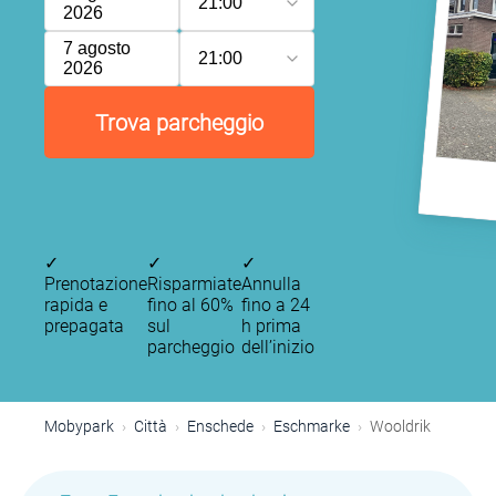
21:00
2026
7 agosto
21:00
2026
Trova parcheggio
✓
✓
✓
Prenotazione
Risparmiate
Annulla
rapida e
fino al 60%
fino a 24
prepagata
sul
h prima
parcheggio
dell’inizio
Mobypark
Città
Enschede
Eschmarke
Wooldrik