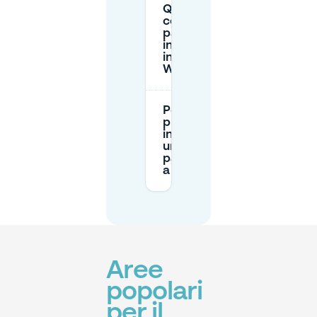
Quanto
costa il
parcheggio
in strada
intorno a
Wooldrik?
Posso
prenotare
in anticipo
un
parcheggio
a Wooldrik?
Aree
popolari
per il