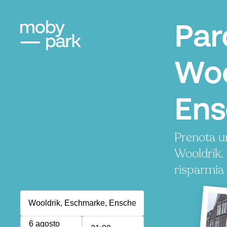
Par
Woo
En
Prenota u
Wooldrik.
risparmia
6 agosto