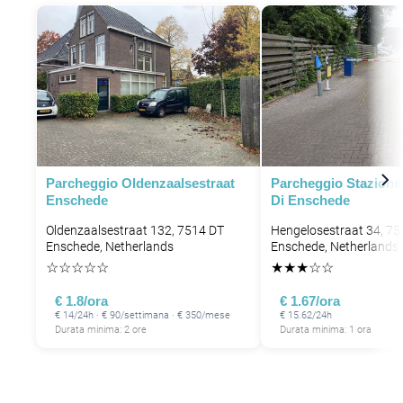
Parcheggio Oldenzaalsestraat
Parcheggio Stazione 
Enschede
Di Enschede
Oldenzaalsestraat 132, 7514 DT
Hengelosestraat 34, 7
Enschede, Netherlands
Enschede, Netherlands
☆
☆
☆
☆
☆
★
★
★
☆
☆
€ 1.8/ora
€ 1.67/ora
€ 14/24h · € 90/settimana · € 350/mese
€ 15.62/24h
Durata minima: 2 ore
Durata minima: 1 ora