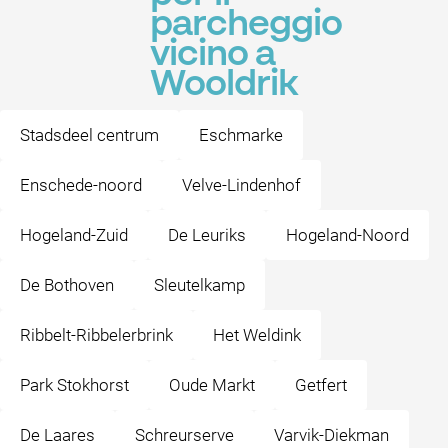
parcheggio
vicino a
Wooldrik
Stadsdeel centrum
Eschmarke
Enschede-noord
Velve-Lindenhof
Hogeland-Zuid
De Leuriks
Hogeland-Noord
De Bothoven
Sleutelkamp
Ribbelt-Ribbelerbrink
Het Weldink
Park Stokhorst
Oude Markt
Getfert
De Laares
Schreurserve
Varvik-Diekman