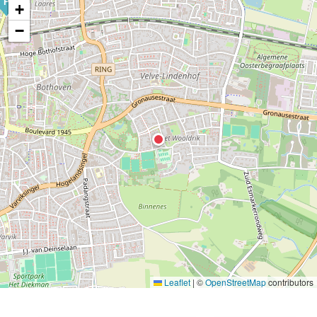
P
+
−
Leaflet
|
©
OpenStreetMap
contributors