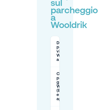
sul
parcheggio
a
Wooldrik
Dove posso
parcheggiare
vicino a
Wooldrikspark
a Wooldrik?
C'è
parcheggio
gratuito a
Wooldrik
(Enschede)
e quando si
applica?