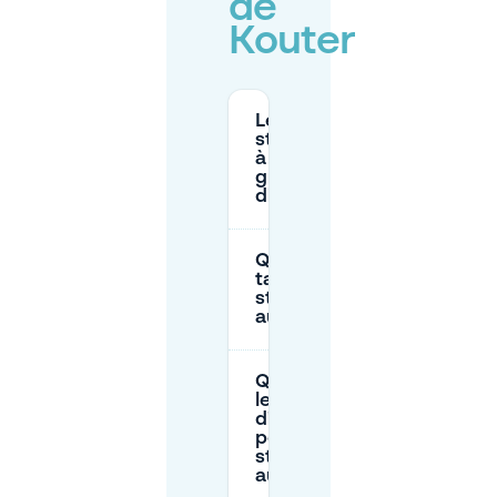
de
Kouter
Le
stationnement
à Gand est-il
gratuit le
dimanche ?
Quels sont les
tarifs de
stationnement
au Kouter ?
Quelles sont
les heures
d'ouverture
pour le
stationnement
au Kouter ?