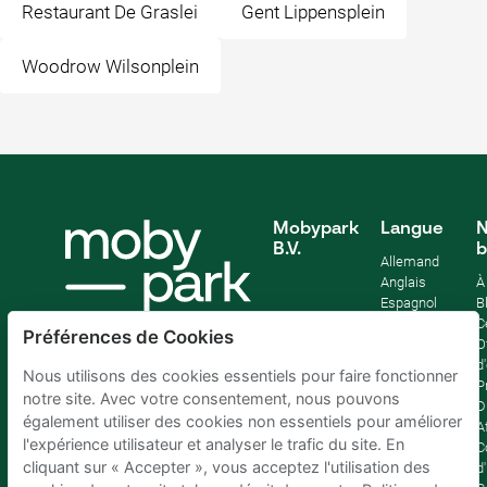
Restaurant De Graslei
Gent Lippensplein
Woodrow Wilsonplein
Mobypark
Langue
N
B.V.
b
Allemand
Anglais
À
Espagnol
B
Français
C
Préférences de Cookies
Italien
O
Néerlandais
d
Nous utilisons des cookies essentiels pour faire fonctionner
P
notre site. Avec votre consentement, nous pouvons
D
également utiliser des cookies non essentiels pour améliorer
Af
l'expérience utilisateur et analyser le trafic du site. En
C
cliquant sur « Accepter », vous acceptez l'utilisation des
d'