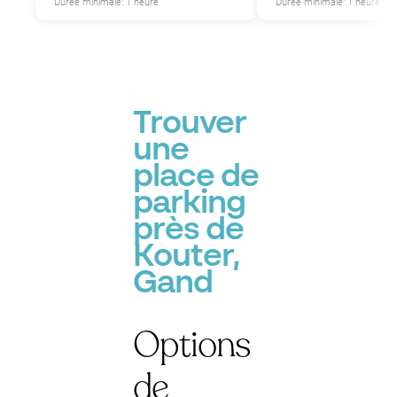
Durée minimale: 1 heure
Durée minimale: 1 heure
Trouver
une
place de
parking
près de
Kouter,
Gand
Options
de