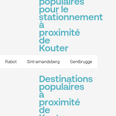
populaires
pour le
stationnement
à
proximité
de
Kouter
Rabot
Sint-amandsberg
Gentbrugge
Destinations
populaires
à
proximité
de