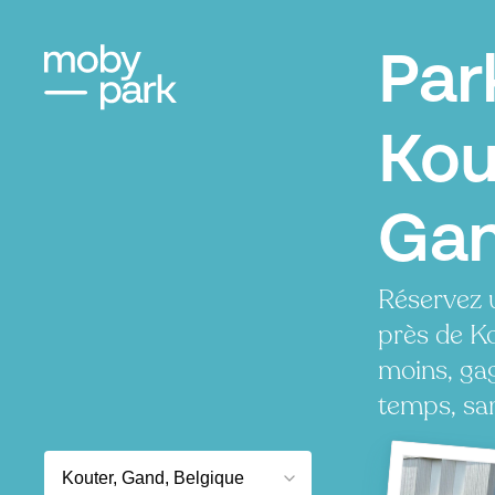
Par
Kou
Ga
Réservez 
près de K
moins, ga
temps, san