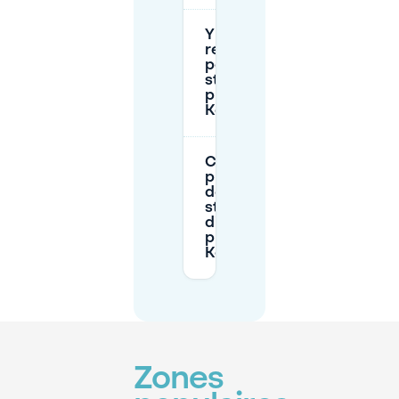
Y a-t-il des
restrictions
pour le
stationnement
près du
Kouter ?
Comment
puis-je trouver
des places de
stationnement
disponibles
près du
Kouter ?
Zones