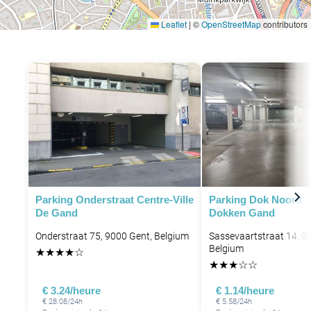
Leaflet
|
©
OpenStreetMap
contributors
Parking Onderstraat Centre-Ville
Parking Dok Noord -
De Gand
Dokken Gand
Onderstraat 75, 9000 Gent, Belgium
Sassevaartstraat 14, 9
Belgium
★
★
★
★
☆
P
★
★
★
☆
☆
€ 3.24/heure
€ 1.14/heure
€ 28.08/24h
€ 5.58/24h