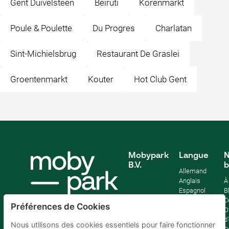
Gent Duivelsteen
Beiruti
Korenmarkt
Poule & Poulette
Du Progres
Charlatan
Sint-Michielsbrug
Restaurant De Graslei
Groentenmarkt
Kouter
Hot Club Gent
Mobypark
Langue
N
B.V.
b
Allemand
Anglais
À
Espagnol
B
Français
C
Préférences de Cookies
Italien
O
Néerlandais
d
Nous utilisons des cookies essentiels pour faire fonctionner