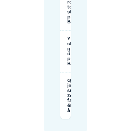
restrictions de
temps pour le
stationnement
près de Sint-
Baafsplein ?
Y a-t-il un
stationnement
gratuit
disponible
près de Sint-
Baafsplein ?
Que dois-
je savoir
sur la
zone à
faibles
émissions
à Gand ?