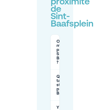
proximité
de
Sint-
Baafsplein
Où puis-je
me garer
près de
Sint-
Baafsplein
?
Quels sont les
tarifs de
stationnement
près de Sint-
Baafsplein ?
Y a-t-il des