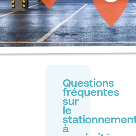
Questions
fréquentes
sur
le
stationnemen
à