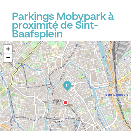
Parkings Mobypark à
P
proximité de Sint-
Baafsplein
+
−
P