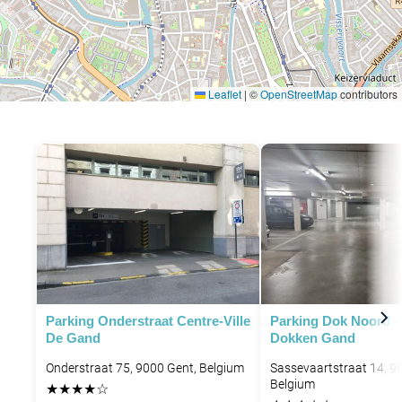
Leaflet
|
©
OpenStreetMap
contributors
Parking Onderstraat Centre-Ville
Parking Dok Noord -
De Gand
Dokken Gand
Onderstraat 75, 9000 Gent, Belgium
Sassevaartstraat 14, 9
Belgium
★
★
★
★
☆