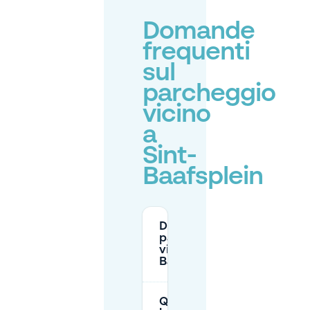
Domande
frequenti
sul
parcheggio
vicino
a
Sint-
Baafsplein
Dove posso
parcheggiare
vicino a Sint-
Baafsplein?
Quali sono