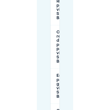
le tariffe di
parcheggio
vicino a
Sint-
Baafsplein?
Ci sono
restrizioni
di orario
per il
parcheggio
vicino a
Sint-
Baafsplein?
Esiste
parcheggio
gratuito
vicino a
Sint-
Baafsplein?