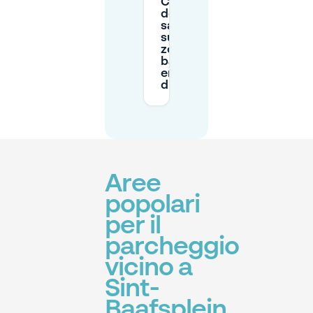
Cosa
devo
sapere
sulla
zona a
basse
emissioni
di Gent?
Aree
popolari
per il
parcheggio
vicino a
Sint-
Baafsplein