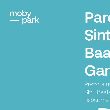
Par
Sint
Baa
Ga
Prenota u
Sint-Baaf
risparmia