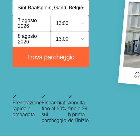
7 agosto
13:00
2026
8 agosto
13:00
2026
Trova parcheggio
Si
✓
✓
✓
Prenotazione
Risparmiate
Annulla
rapida e
fino al 60%
fino a 24
prepagata
sul
h prima
parcheggio
dell’inizio