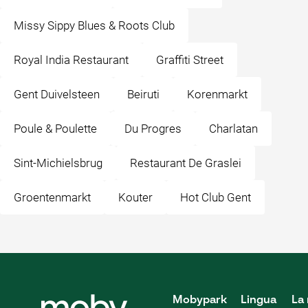
Missy Sippy Blues & Roots Club
Royal India Restaurant
Graffiti Street
Gent Duivelsteen
Beiruti
Korenmarkt
Poule & Poulette
Du Progres
Charlatan
Sint-Michielsbrug
Restaurant De Graslei
Groentenmarkt
Kouter
Hot Club Gent
Mobypark
Lingua
La 