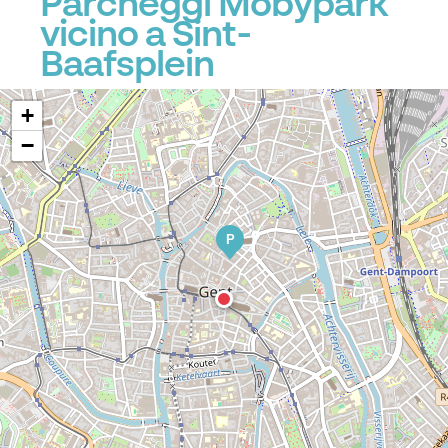
Parcheggi Mobypark
P
vicino a Sint-
Baafsplein
+
−
P