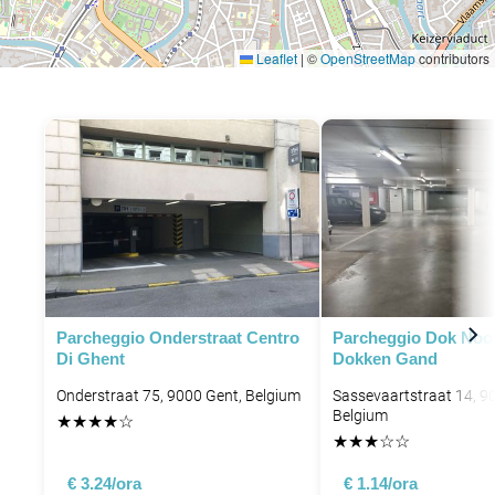
Leaflet
|
©
OpenStreetMap
contributors
Parcheggio Onderstraat Centro
Parcheggio Dok Noo
Di Ghent
Dokken Gand
Onderstraat 75, 9000 Gent, Belgium
Sassevaartstraat 14, 9
Belgium
★
★
★
★
☆
★
★
★
☆
☆
€ 3.24/ora
€ 1.14/ora