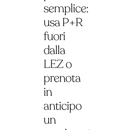
semplice:
usa P+R
fuori
dalla
LEZ o
prenota
in
anticipo
un