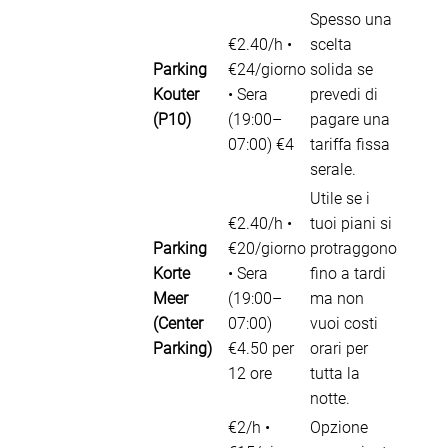
Spesso una
€2.40/h •
scelta
Parking
€24/giorno
solida se
Kouter
• Sera
prevedi di
(P10)
(19:00–
pagare una
07:00) €4
tariffa fissa
serale.
Utile se i
€2.40/h •
tuoi piani si
Parking
€20/giorno
protraggono
Korte
• Sera
fino a tardi
Meer
(19:00–
ma non
(Center
07:00)
vuoi costi
Parking)
€4.50 per
orari per
12 ore
tutta la
notte.
€2/h •
Opzione