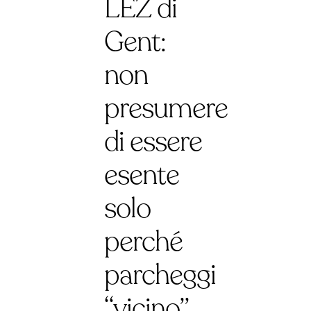
LEZ di
Gent:
non
presumere
di essere
esente
solo
perché
parcheggi
“vicino”