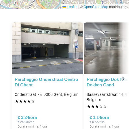
Leaflet
|
©
OpenStreetMap
contributors
Parcheggio Onderstraat Centro
Parcheggio Dok Noo
Di Ghent
Dokken Gand
Onderstraat 75, 9000 Gent, Belgium
Sassevaartstraat 14, 9
Belgium
★
★
★
★
☆
★
★
★
☆
☆
€ 3.24/ora
€ 1.14/ora
€ 28.08/24h
€ 5.58/24h
Durata minima: 1 ora
Durata minima: 1 ora
P