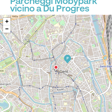
Parcheggi Mobypark
P
vicino a Du Progres
+
−
P