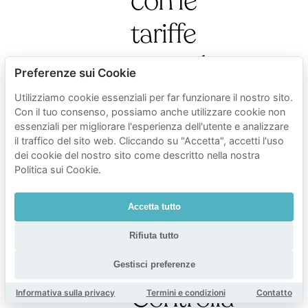
con le
tariffe
giornaliere
Preferenze sui Cookie
del
Utilizziamo cookie essenziali per far funzionare il nostro sito.
Con il tuo consenso, possiamo anche utilizzare cookie non
garage.
essenziali per migliorare l'esperienza dell'utente e analizzare
il traffico del sito web. Cliccando su "Accetta", accetti l'uso
Arrivi
dei cookie del nostro sito come descritto nella nostra
Politica sui Cookie.
dopo
Accetta tutto
le
Rifiuta tutto
19:00?
Gestisci preferenze
Controlla
Informativa sulla privacy
Termini e condizioni
Contatto