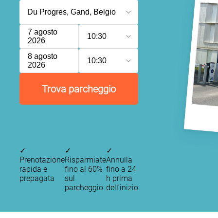
7 agosto
10:30
2026
8 agosto
10:30
2026
Trova parcheggio
✓
✓
✓
Prenotazione
Risparmiate
Annulla
rapida e
fino al 60%
fino a 24
prepagata
sul
h prima
parcheggio
dell’inizio