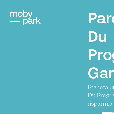
Par
Du
Pro
Ga
Prenota u
Du Progre
risparmia