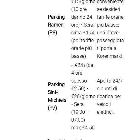
€15/giorno
conveniente
(10 ore
se desideri
Parking
danno 24
tariffe orarie
Ramen
ore) • Sera:
più basse;
(P8)
circa €1.50
una breve
(poi tariffe
passeggiata
orarie più
ti porta a
basse)
Korenmarkt.
~€2/h (da
4 ore
spesso
Aperto 24/7
Parking
€2.50) •
e punti di
Sint-
€26/giorno
ricarica per
Michiels
• Sera
veicoli
(P7)
(19:00–
elettrici.
07:00)
max €4.50