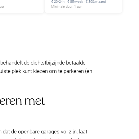
€ 20/24h · € 85/week · € 300/maand
uur
Minimale duur: 1 uur
 behandelt de dichtstbijzijnde betaalde
iste plek kunt kiezen om te parkeren (en
veren met
n dat de openbare garages vol zijn, laat