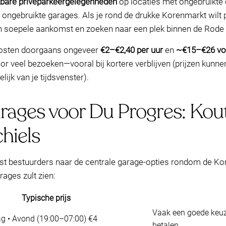
kbare privéparkeergelegenheden
op locaties met ongebruikte 
 ongebruikte garages. Als je rond de drukke Korenmarkt wilt 
n soepele aankomst en zoeken naar een plek binnen de Rode
 kosten doorgaans ongeveer
€2–€2,40 per uur
en
~€15–€26 vo
oor veel bezoeken—vooral bij kortere verblijven (prijzen kunne
ijk van je tijdsvenster).
arages voor Du Progres: Kou
hiels
st bestuurders naar de centrale garage-opties rondom de Kore
rages zult zien:
Typische prijs
Vaak een goede keuze
ag • Avond (19:00–07:00) €4
betalen.