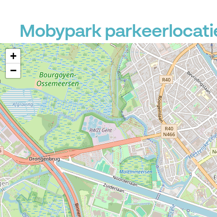
P
Mobypark parkeerlocatie
+
−