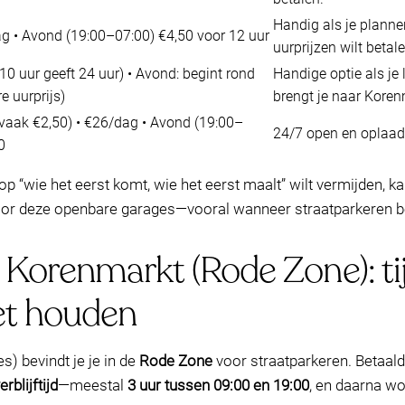
Handig als je planne
ag • Avond (19:00–07:00) €4,50 voor 12 uur
uurprijzen wilt betale
10 uur geeft 24 uur) • Avond: begint rond
Handige optie als je 
re uurprijs)
brengt je naar Koren
 vaak €2,50) • €26/dag • Avond (19:00–
24/7 open en oplaad
0
 op “wie het eerst komt, wie het eerst maalt” wilt vermijden, k
oor deze openbare garages—vooral wanneer straatparkeren be
Korenmarkt (Rode Zone): tij
et houden
) bevindt je je in de
Rode Zone
voor straatparkeren. Betaald
rblijftijd
—meestal
3 uur tussen 09:00 en 19:00
, en daarna wo