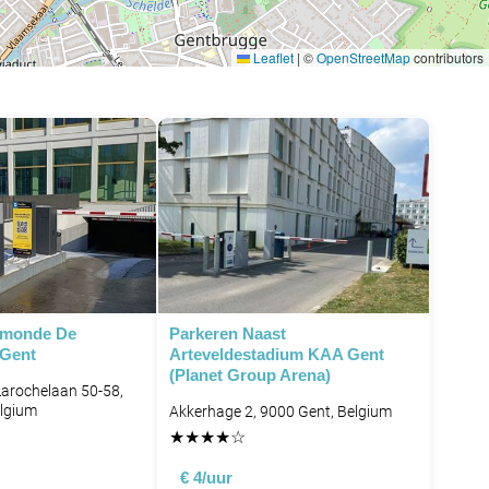
Leaflet
|
©
OpenStreetMap
contributors
ymonde De
Parkeren Naast
 Gent
Arteveldestadium KAA Gent
(Planet Group Arena)
arochelaan 50-58,
elgium
Akkerhage 2, 9000 Gent, Belgium
★
★
★
★
☆
€ 4/uur