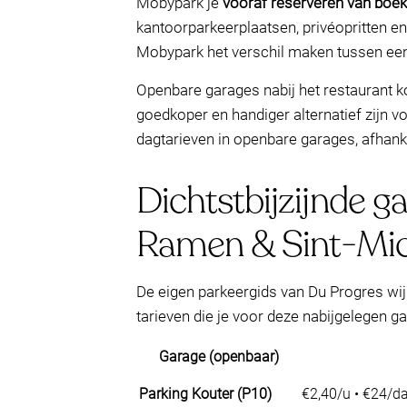
Mobypark je
vooraf reserveren van boe
kantoorparkeerplaatsen, privéopritten en
Mobypark het verschil maken tussen ee
Openbare garages nabij het restaurant
goedkoper en handiger alternatief zijn v
dagtarieven in openbare garages, afhankel
Dichtstbijzijnde g
Ramen & Sint-Mic
De eigen parkeergids van Du Progres wij
tarieven die je voor deze nabijgelegen ga
Garage (openbaar)
Parking Kouter (P10)
€2,40/u • €24/d