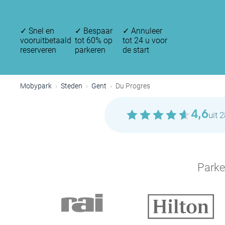
✓
Snel en
✓
Bespaar
✓
Annuleer
vooruitbetaald
tot 60% op
tot 24 u voor
reserveren
parkeren
de start
Mobypark
Steden
Gent
Du Progres
4,6
uit 
Parke