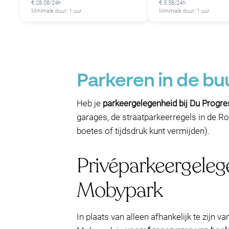
€ 28.08/24h
€ 5.58/24h
Minimale duur: 1 uur
Minimale duur: 1 uur
Parkeren in de bu
Heb je
parkeergelegenheid bij Du Progre
garages, de straatparkeerregels in de Ro
boetes of tijdsdruk kunt vermijden).
Privéparkeergeleg
Mobypark
In plaats van alleen afhankelijk te zijn v