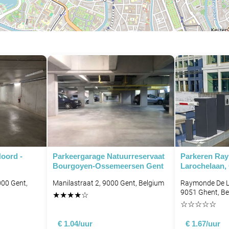
oord -
Parkeergarage Natuurreservaat
Parkeren Ra
Bourgoyen-Ossemeersen Gent
Larochelaan,
000 Gent,
Manilastraat 2, 9000 Gent, Belgium
Raymonde De L
9051 Ghent, B
★
★
★
★
☆
☆
☆
☆
☆
☆
€ 1.04/uur
€ 1.67/uur