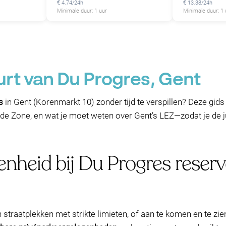
€ 4.74/24h
€ 13.38/24h
Minimale duur: 1 uur
Minimale duur: 1 
P
urt van Du Progres, Gent
s
in Gent (Korenmarkt 10) zonder tijd te verspillen? Deze gids
de Zone, en wat je moet weten over Gent’s LEZ—zodat je de ju
enheid bij Du Progres reser
an straatplekken met strikte limieten, of aan te komen en te zie