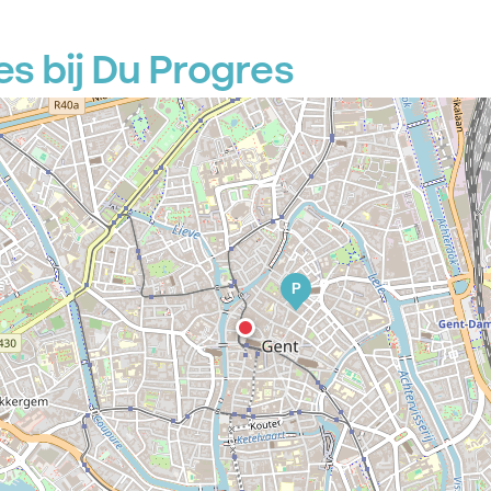
P
s bij Du Progres
P