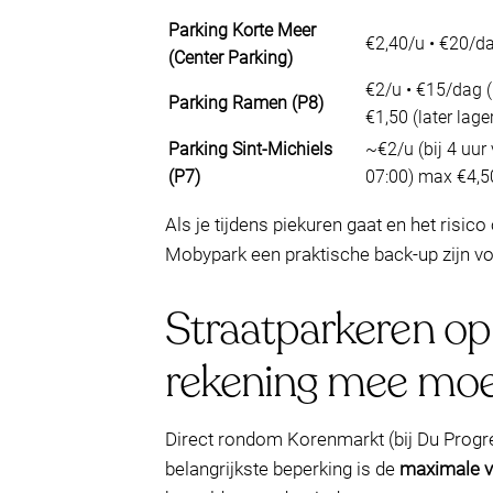
Parking Korte Meer
€2,40/u • €20/d
(Center Parking)
€2/u • €15/dag (
Parking Ramen (P8)
€1,50 (later lage
Parking Sint-Michiels
~€2/u (bij 4 uur
(P7)
07:00) max €4,5
Als je tijdens piekuren gaat en het risico
Mobypark een praktische back-up zijn v
Straatparkeren op 
rekening mee mo
Direct rondom Korenmarkt (bij Du Progres
belangrijkste beperking is de
maximale ve