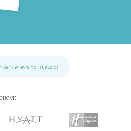
k klantreviews op
Trustpilot
onder: