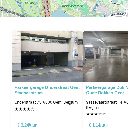
P
Parkeergarage Onderstraat Gent
Parkeergarage Dok N
Stadscentrum
Oude Dokken Gent
Onderstraat 75, 9000 Gent, Belgium
Sassevaartstraat 14, 9
Belgium
★
★
★
★
☆
★
★
★
☆
☆
€ 3.24/uur
€ 1.14/uur