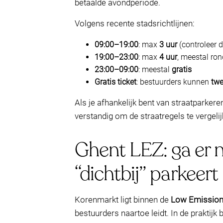
betaalde avondperiode.
Volgens recente stadsrichtlijnen:
09:00–19:00
: max
3 uur
(controleer d
19:00–23:00
: max
4 uur
, meestal ro
23:00–09:00
: meestal
gratis
Gratis ticket
: bestuurders kunnen
twe
Als je afhankelijk bent van straatparker
verstandig om de straatregels te vergel
Ghent LEZ: ga er ni
“dichtbij” parkeert
Korenmarkt ligt binnen de
Low Emission
bestuurders naartoe leidt. In de praktijk 