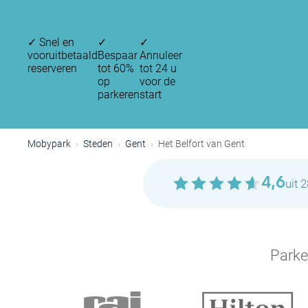
✓
Snel en
✓
✓
vooruitbetaald
Bespaar
Annuleer
reserveren
tot 60%
tot 24 u
op
voor de
parkeren
start
Mobypark
Steden
Gent
Het Belfort van Gent
4,6
uit 
Parke