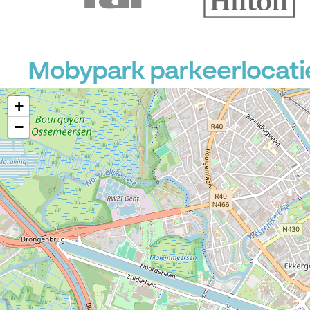
P
Mobypark parkeerlocaties
+
−