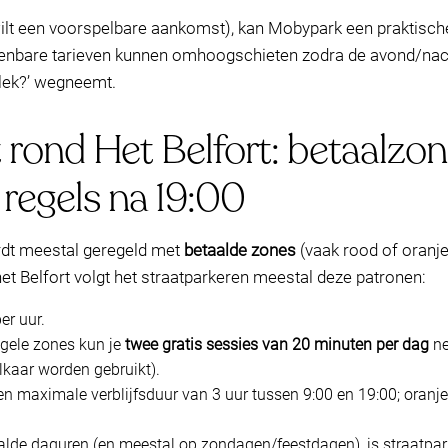
wilt een voorspelbare aankomst), kan Mobypark een praktische 
enbare tarieven kunnen omhoogschieten zodra de avond/nach
plek?’ wegneemt.
 rond Het Belfort: betaalzon
regels na 19:00
ordt meestal geregeld met
betaalde zones
(vaak rood of oranj
et Belfort volgt het straatparkeren meestal deze patronen:
er uur.
 gele zones kun je
twee gratis sessies van 20 minuten per dag
ne
lkaar worden gebruikt).
n maximale verblijfsduur van 3 uur tussen 9:00 en 19:00; oran
alde daguren (en meestal op zondagen/feestdagen), is straatpark