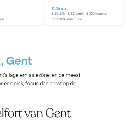
€ 4/uur
€ 20/24h · € 85/week · € 300/maand
uur
Minimale duur: 1 uur
t, Gent
ent’s lage-emissiezône, en de meest
or een plek, focus dan eerst op de
lfort van Gent