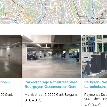
oord -
Parkeergarage Natuurreservaat
Parkeren Ra
Bourgoyen-Ossemeersen Gent
Larochelaan,
000 Gent,
Manilastraat 2, 9000 Gent, Belgium
Raymonde De L
9051 Ghent, B
★
★
★
★
☆
☆
☆
☆
☆
☆