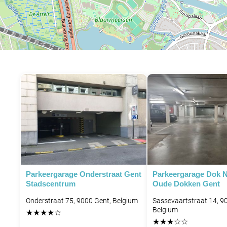
P
Parkeergarage Onderstraat Gent
Parkeergarage Dok N
Stadscentrum
Oude Dokken Gent
Onderstraat 75, 9000 Gent, Belgium
Sassevaartstraat 14, 9
Belgium
★
★
★
★
☆
★
★
★
☆
☆