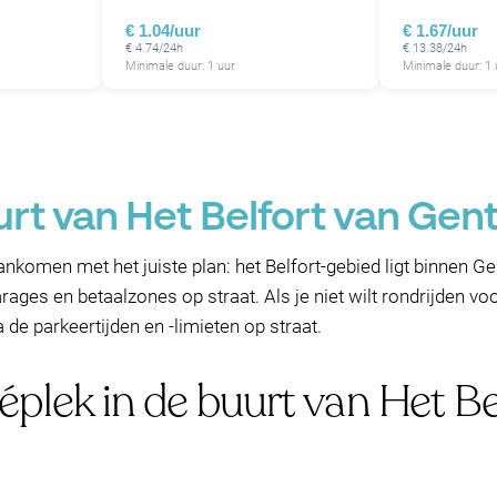
€ 1.04/uur
€ 1.67/uur
€ 4.74/24h
€ 13.38/24h
P
Minimale duur: 1 uur
Minimale duur: 1 
urt van Het Belfort van Gen
nkomen met het juiste plan: het Belfort-gebied ligt binnen G
ages en betaalzones op straat. Als je niet wilt rondrijden vo
 de parkeertijden en -limieten op straat.
éplek in de buurt van Het Be