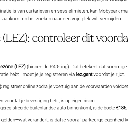
ie is van uurtarieven en sessielimieten, kan Mobypark makkelij
 aankomt en het zoeken naar een vrije plek wilt vermijden.
LEZ): controleer dit voordat 
iezône (LEZ)
(binnen de R40-ring). Dat betekent dat sommig
atie hebt—moet je je registreren via
lez.gent
voordat je rijdt.
:
registreer online zodra je voertuig aan de voorwaarden voldoet
n voordat je bevestiging hebt, is op eigen risico.
t-geregistreerde buitenlandse auto binnenkomt, is de boete
€185
elden—wat verandert, is dat je vooraf parkeergelegenheid kun