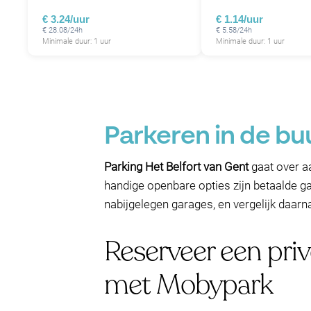
€ 3.24/uur
€ 1.14/uur
€ 28.08/24h
€ 5.58/24h
Minimale duur: 1 uur
Minimale duur: 1 uur
Parkeren in de bu
Parking Het Belfort van Gent
gaat over aa
handige openbare opties zijn betaalde gar
nabijgelegen garages, en vergelijk daarna
Reserveer een priv
met Mobypark