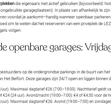
rplekken
die eigenaars niet actief gebruiken (bijvoorbeeld: h
ongebruikte garageplaatsen). In plaats van afhankelijk te zij
veren voordat je aankomt—handig wanneer openbaar parkeren be
 goed om te weten dat het reserveren van een privéplek de LE
gels volgen.
nde openbare garages: Vrijda
bestuurders op de ondergrondse parkings in de buurt van he
n Het Belfort. Deze garages zijn 24/7 open en liggen binnen 
/uur). Maximaal dagtarief €26 (7:00–19:00). Nachttarief geldt v
f €24 (24 uur). Avond/nacht (19:00–7:00): €4 of €4,50 voor de h
0/uur). Maximaal dagtarief €26. Avond (19:00–7:00) en zondagen: