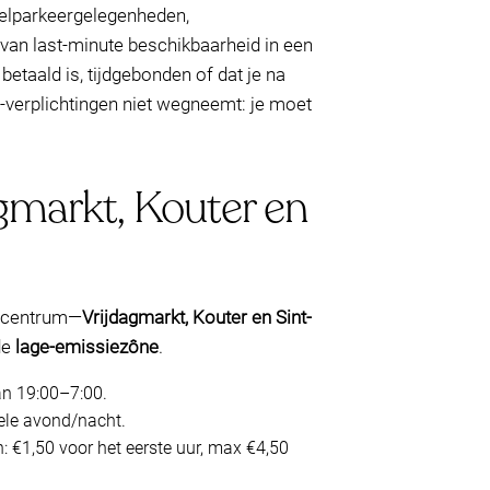
otelparkeergelegenheden,
n van last-minute beschikbaarheid in een
taald is, tijdgebonden of dat je na
Z-verplichtingen niet wegneemt: je moet
gmarkt, Kouter en
t centrum—
Vrijdagmarkt, Kouter en Sint-
de
lage-emissiezône
.
an 19:00–7:00.
ele avond/nacht.
 €1,50 voor het eerste uur, max €4,50