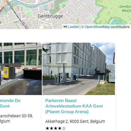
Leaflet
|
©
OpenStreetMap
contributors
ymonde De
Parkeren Naast
 Gent
Arteveldestadium KAA Gent
(Planet Group Arena)
arochelaan 50-58,
elgium
Akkerhage 2, 9000 Gent, Belgium
★
★
★
★
☆