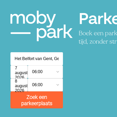
Parke
Boek een parke
tijd, zonder st
7
06:00
augustus
2026
8
06:00
augustus
2026
Zoek een
parkeerplaats