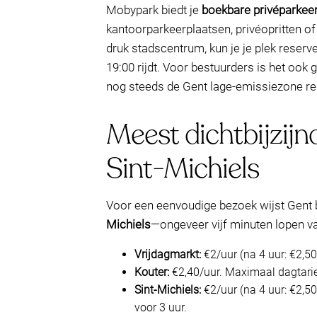
Mobypark biedt je
boekbare privéparkee
kantoorparkeerplaatsen, privéopritten of 
druk stadscentrum, kun je je plek reser
19:00 rijdt. Voor bestuurders is het ook
nog steeds de Gent lage-emissiezone re
Meest dichtbijzij
Sint-Michiels
Voor een eenvoudige bezoek wijst Gent 
Michiels
—ongeveer vijf minuten lopen va
Vrijdagmarkt:
€2/uur (na 4 uur: €2,50
Kouter:
€2,40/uur. Maximaal dagtarie
Sint-Michiels:
€2/uur (na 4 uur: €2,5
voor 3 uur.