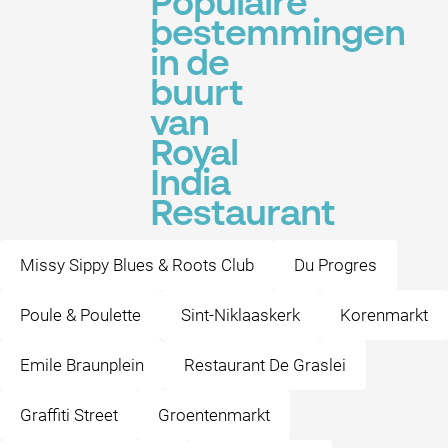
Populaire
bestemmingen
in de
buurt
van
Royal
India
Restaurant
Missy Sippy Blues & Roots Club
Du Progres
Poule & Poulette
Sint-Niklaaskerk
Korenmarkt
Emile Braunplein
Restaurant De Graslei
Graffiti Street
Groentenmarkt