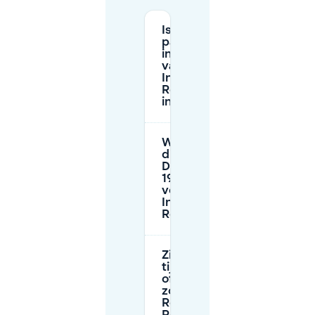
Is er gratis
parkeren
in de buurt
van Royal
India
Restaurant
in Gent?
Waar kan ik
dichtbij
Donkersteeg
19 parkeren
voor Royal
India
Restaurant?
Zijn er
tijdslimieten
of betaalde
zones rond
Royal India