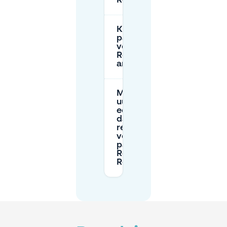
Restaurant?
Kan ik mijn
parkeerreservering
voor Royal India
Restaurant
annuleren?
Moet ik per
uur of voor
een hele
dag
reserveren
voor
parkeren bij
Royal India
Restaurant?