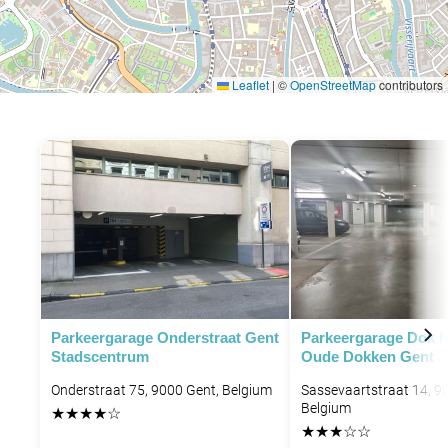
Leaflet
|
©
OpenStreetMap
contributors
Parkeergarage Onderstraat Gent
Parkeergarage Dok N
Stadscentrum
Oude Dokken Gent
Onderstraat 75, 9000 Gent, Belgium
Sassevaartstraat 14, 9
Belgium
★
★
★
★
☆
★
★
★
☆
☆