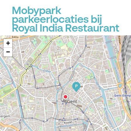
Mobypark
parkeerlocaties bij
P
Royal India Restaurant
+
−
P