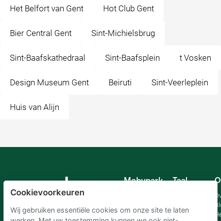
Het Belfort van Gent
Hot Club Gent
Bier Central Gent
Sint-Michielsbrug
Sint-Baafskathedraal
Sint-Baafsplein
t Vosken
Design Museum Gent
Beiruti
Sint-Veerleplein
Huis van Alijn
Mobypark
Taal
O
B.V.
Cookievoorkeuren
Duits
Ov
Engels
Bl
Wij gebruiken essentiële cookies om onze site te laten
Spaans
H
werken. Met uw toestemming kunnen we ook niet-