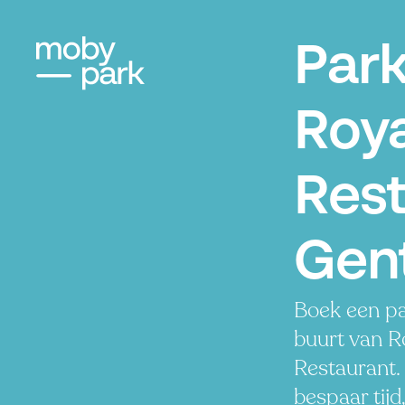
Par
Roya
Rest
Gen
Boek een pa
buurt van R
Restaurant.
bespaar tijd