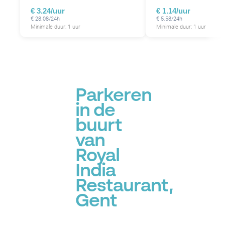
€ 3.24/uur
€ 1.14/uur
€ 28.08/24h
€ 5.58/24h
Minimale duur: 1 uur
Minimale duur: 1 uur
P
Parkeren
in de
buurt
van
Royal
India
Restaurant,
Gent