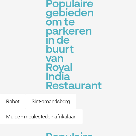
Populaire
gebieden
om te
parkeren
in de
buurt
van
Royal
India
Restaurant
Rabot
Sint-amandsberg
Muide - meulestede - afrikalaan