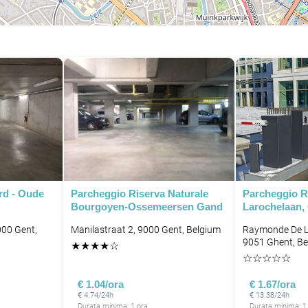
rd - Oude
Parcheggio Riserva Naturale
Parcheggio 
Bourgoyen-Ossemeersen Gand
Larochelaan,
000 Gent,
Manilastraat 2, 9000 Gent, Belgium
Raymonde De L
9051 Ghent, B
★
★
★
★
☆
☆
☆
☆
☆
☆
P
€ 1.04/ora
€ 1.67/ora
€ 4.74/24h
€ 13.38/24h
Durata minima: 1 ora
Durata minima: 1