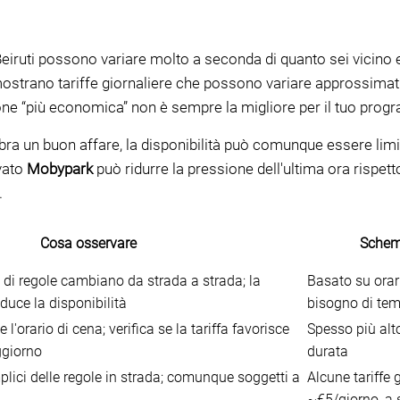
a Beiruti possono variare molto a seconda di quanto sei vicino
e mostrano tariffe giornaliere che possono variare approssim
one “più economica” non è sempre la migliore per il tuo pro
 un buon affare, la disponibilità può comunque essere limitat
rvato
Mobypark
può ridurre la pressione dell'ultima ora rispet
.
Cosa osservare
Schema
i di regole cambiano da strada a strada; la
Basato su orar
uce la disponibilità
bisogno di tem
l'orario di cena; verifica se la tariffa favorisce
Spesso più alto
ggiorno
durata
lici delle regole in strada; comunque soggetti a
Alcune tariffe 
~€5/giorno, a 