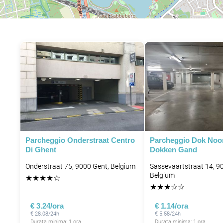
P
Parcheggio Onderstraat Centro
Parcheggio Dok Noo
Di Ghent
Dokken Gand
Onderstraat 75, 9000 Gent, Belgium
Sassevaartstraat 14, 9
Belgium
★
★
★
★
☆
★
★
★
☆
☆
€ 3.24/ora
€ 1.14/ora
€ 28.08/24h
€ 5.58/24h
Durata minima: 1 ora
Durata minima: 1 ora