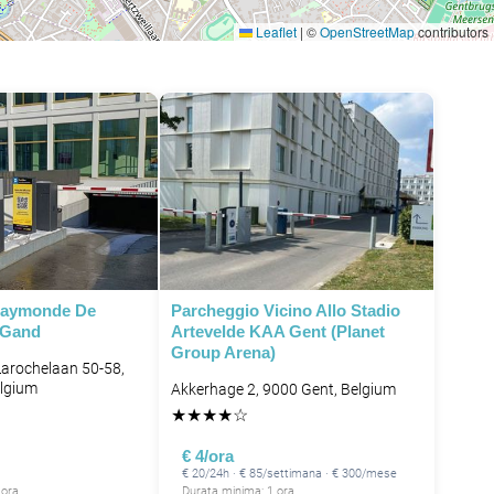
Leaflet
|
©
OpenStreetMap
contributors
Raymonde De
Parcheggio Vicino Allo Stadio
 Gand
Artevelde KAA Gent (Planet
Group Arena)
arochelaan 50-58,
elgium
Akkerhage 2, 9000 Gent, Belgium
★
★
★
★
☆
€ 4/ora
€ 20/24h · € 85/settimana · € 300/mese
 ora
Durata minima: 1 ora