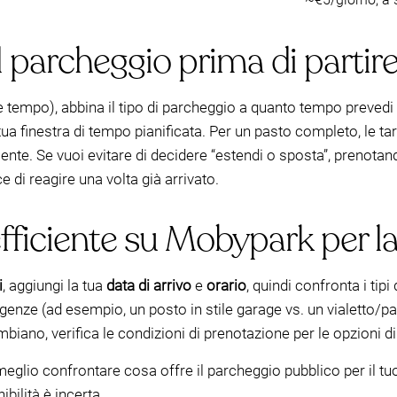
l parcheggio prima di partir
e tempo), abbina il tipo di parcheggio a quanto tempo prevedi 
 tua finestra di tempo pianificata. Per un pasto completo, le t
amente. Se vuoi evitare di decidere “estendi o sposta”, prenota
ce di reagire una volta già arrivato.
ficiente su Mobypark per la t
i
, aggiungi la tua
data di arrivo
e
orario
, quindi confronta i tip
genze (ad esempio, un posto in stile garage vs. un vialetto/par
mbiano, verifica le condizioni di prenotazione per le opzioni d
meglio confrontare cosa offre il parcheggio pubblico per il t
bilità è incerta.