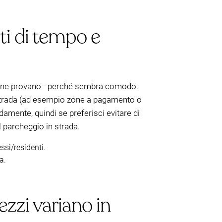
iti di tempo e
 persone provano—perché sembra comodo.
 strada (ad esempio zone a pagamento o
damente, quindi se preferisci evitare di
l parcheggio in strada.
si/residenti.
a.
zzi variano in