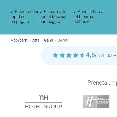
✓
Prenotazione
✓
Risparmiate
✓
Annulla fino a
rapida e
fino al 60% sul
24 h prima
prepagata
parcheggio
dell’inizio
Mobypark
Città
Gand
Beiruti
4,6
da 28.000+ 
Prenota un p
P