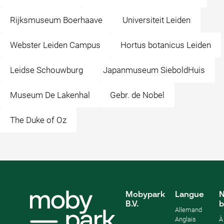
Rijksmuseum Boerhaave
Universiteit Leiden
Webster Leiden Campus
Hortus botanicus Leiden
Leidse Schouwburg
Japanmuseum SieboldHuis
Museum De Lakenhal
Gebr. de Nobel
The Duke of Oz
Mobypark
Langue
N
B.V.
b
Allemand
Anglais
À