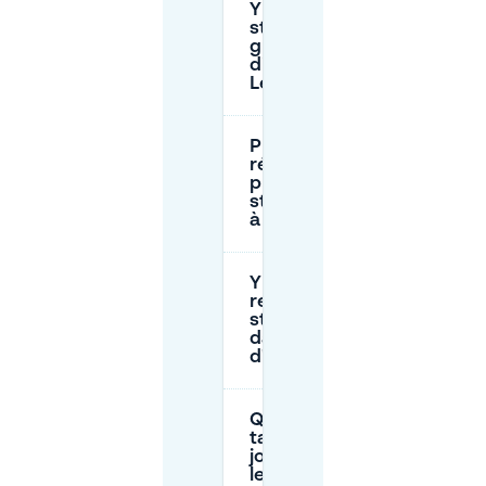
Y a-t-il un
stationnement
gratuit
disponible à
Leiden ?
Puis-je
réserver une
place de
stationnement
à l'avance ?
Y a-t-il des
restrictions de
stationnement
dans la zone
d'Aalmarkt ?
Quel est le
tarif maximum
journalier pour
le