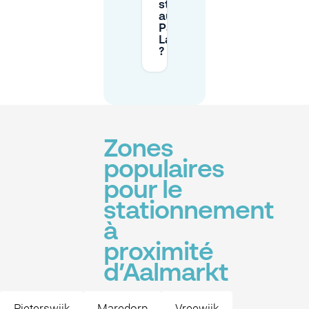
stationnement
au
Parkeergarage
Lammermarkt
?
Zones
populaires
pour le
stationnement
à
proximité
d’Aalmarkt
Pieterswijk
Maredorp
Vreewijk