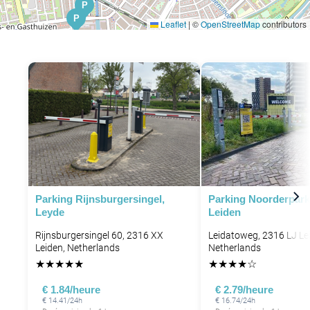
P
P
Leaflet
|
©
OpenStreetMap
contributors
P
Parking Rijnsburgersingel,
Parking Noorderpar
Leyde
Leiden
Rijnsburgersingel 60, 2316 XX
Leidatoweg, 2316 LJ Le
Leiden, Netherlands
Netherlands
★
★
★
★
★
★
★
★
★
☆
€ 1.84/heure
€ 2.79/heure
€ 14.41/24h
€ 16.74/24h