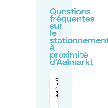
Questions
fréquentes
sur
le
stationnemen
à
proximité
d’Aalmarkt
Quels sont les
tarifs de
stationnement
près
d'Aalmarkt ?