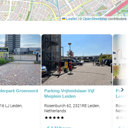
Leaflet
|
©
OpenStreetMap
contributors
derpark Groenoord
Parking Vrijheidslaan Vijf
Parkin
Meiplein Leiden
Leide
16 LJ Leiden,
Rosenburch 62, 2321RE Leiden,
Roosev
Netherlands
Nether
★
★
★
★
★
☆
☆
☆