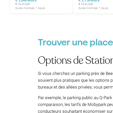
€ 1.84/heure
€ 1.73/heure
€ 14.41/24h
€ 14.41/24h
Durée minimale: 1 heure
Durée minimale: 1 heure
Trouver une place
Options de Statio
Si vous cherchez un parking près de Bee
souvent plus pratiques que les options p
bureaux et des allées privées, vous perm
Par exemple, le parking public au Q-Park
comparaison, les tarifs de Mobypark peuv
conducteurs souhaitant économiser sur 