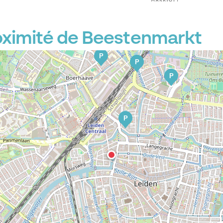
oximité de Beestenmarkt
P
P
P
P