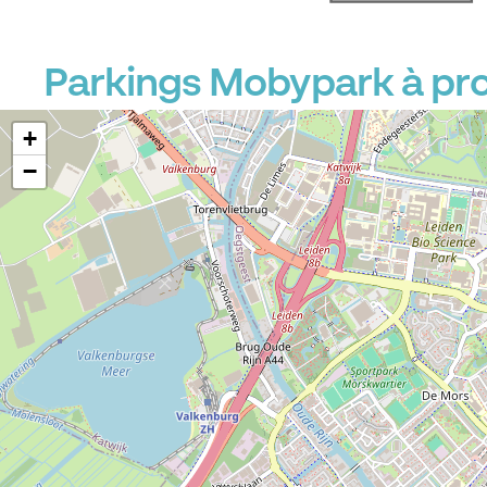
Parkings Mobypark à pr
+
−