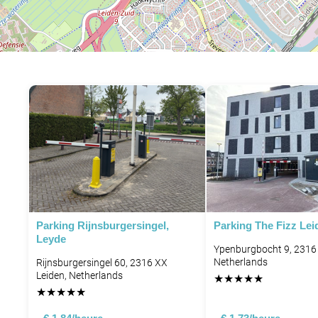
Parking Rijnsburgersingel,
Parking The Fizz Lei
Leyde
Ypenburgbocht 9, 2316
Netherlands
Rijnsburgersingel 60, 2316 XX
Leiden, Netherlands
★
★
★
★
★
★
★
★
★
★