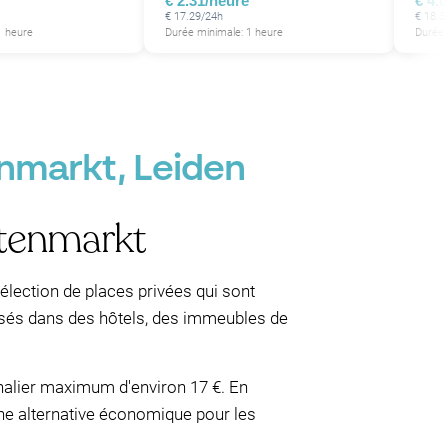
€ 2.31/heure
€ 4.
€ 17.29/24h
€ 18.3
1 heure
Durée minimale: 1 heure
Durée 
enmarkt, Leiden
stenmarkt
lection de places privées qui sont
ilisés dans des hôtels, des immeubles de
rnalier maximum d'environ 17 €. En
une alternative économique pour les