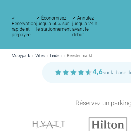
✓
✓
Économisez
✓
Annulez
Réservation
jusqu'à 60% sur
jusqu’à 24 h
rapide et
le stationnement
avant le
prépayée
début
Mobypark
Villes
Leiden
Beestenmarkt
4,6
sur la base 
Réservez un parking 