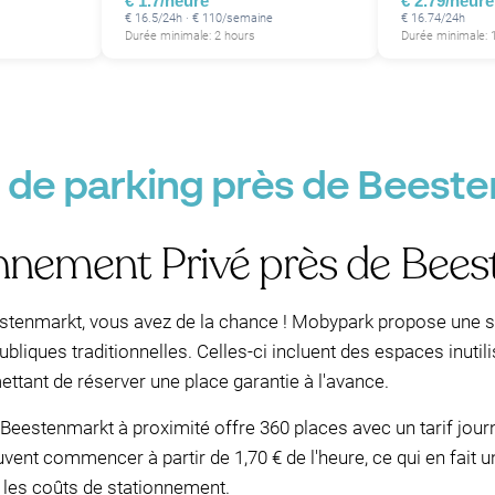
€ 1.7/heure
€ 2.79/heure
€ 16.5/24h · € 110/semaine
€ 16.74/24h
Durée minimale: 2 hours
Durée minimale: 
 de parking près de Beest
nnement Privé près de Bee
stenmarkt, vous avez de la chance ! Mobypark propose une sé
ubliques traditionnelles. Celles-ci incluent des espaces inut
ettant de réserver une place garantie à l'avance.
 Beestenmarkt à proximité offre 360 places avec un tarif jou
ent commencer à partir de 1,70 € de l'heure, ce qui en fait 
les coûts de stationnement.