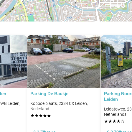
P
P
P
den
Parking De Baukje
Parking Noor
Leiden
 WB Leiden,
Koppoelplaats, 2334 CX Leiden,
Nederland
Leidatoweg, 23
Netherlands
★
★
★
★
★
★
★
★
★
☆