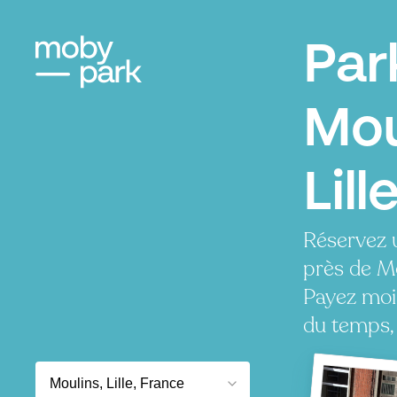
Par
Mou
Lill
Réservez 
près de Mo
Payez moi
du temps, 