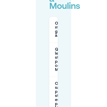
Moulins
Où puis-je
me garer
gratuitement
à Moulins ?
Quelles sont
les heures de
stationnement
payant au
centre-ville de
Moulins ?
Comment
savoir si une
place de
stationnement
est gratuite ou
payante à