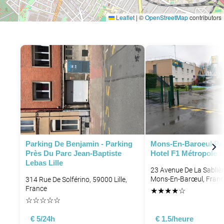
Leaflet
|
©
OpenStreetMap
contributors
Parking De Benjamin - Parking
Mons-En-Baroeul Park
Près Du Parc Jean-Baptiste
Hotel F1 Métropole
Lebas Lille
23 Avenue De La Sabliè
Mons-En-Barœul, Franc
314 Rue De Solférino, 59000 Lille,
France
★
★
★
★
☆
☆
☆
☆
☆
☆
€ 5/24h
€ 1.5/heure