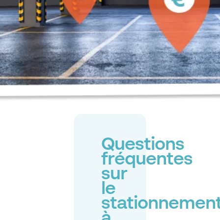
Questions
fréquentes
sur
le
stationnemen
à