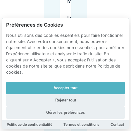
Moulins ?
Le
stationnement
Préférences de Cookies
est-il gratuit
près de la
Nous utilisons des cookies essentiels pour faire fonctionner
Gare de
notre site. Avec votre consentement, nous pouvons
Moulins ?
également utiliser des cookies non essentiels pour améliorer
l'expérience utilisateur et analyser le trafic du site. En
cliquant sur « Accepter », vous acceptez l'utilisation des
Quelle est la
durée
cookies de notre site tel que décrit dans notre Politique de
maximale de
cookies.
stationnement
à Moulins ?
Accepter tout
Puis-je payer
Rejeter tout
mon
stationnement
à Moulins
Gérer les préférences
avec Flowbird
?
Politique de confidentialité
Termes et conditions
Contact