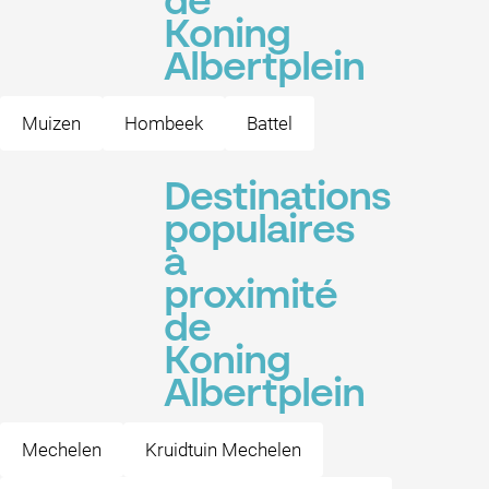
de
Koning
Albertplein
Muizen
Hombeek
Battel
Destinations
populaires
à
proximité
de
Koning
Albertplein
Mechelen
Kruidtuin Mechelen