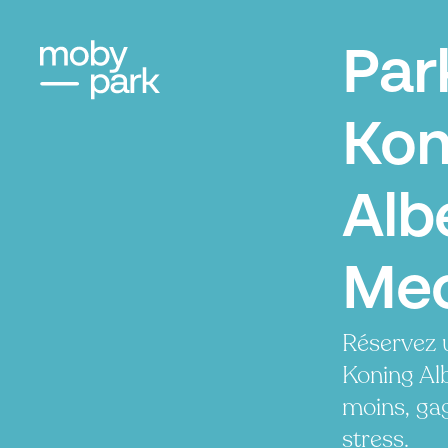
Par
Kon
Alb
Mec
Réservez 
Koning Alb
moins, ga
stress.