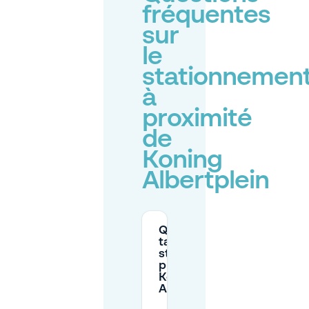
fréquentes
sur
le
stationnemen
à
proximité
de
Koning
Albertplein
Quels sont les
tarifs de
stationnement
près de
Koning
Albertplein ?