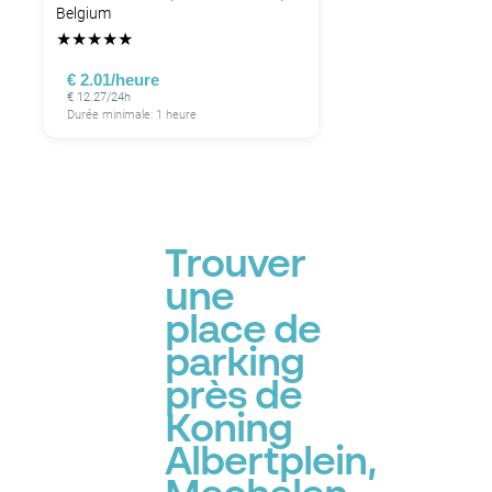
Belgium
★
★
★
★
★
€ 2.01/heure
€ 12.27/24h
Durée minimale: 1 heure
Trouver
une
place de
parking
près de
Koning
Albertplein,