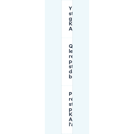
Y a-t-il un
stationnement
gratuit à
Koning
Albertplein ?
Quelles sont
les
restrictions
pour le
stationnement
dans la zone
bleue ?
Puis-je
réserver un
stationnement
près de
Koning
Albertplein à
l'avance ?