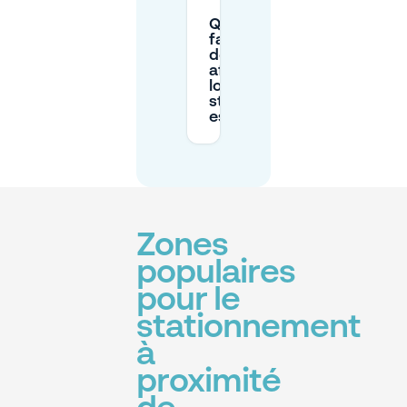
Que dois-je
faire les jours
de forte
affluence
lorsque le
stationnement
est limité ?
Zones
populaires
pour le
stationnement
à
proximité