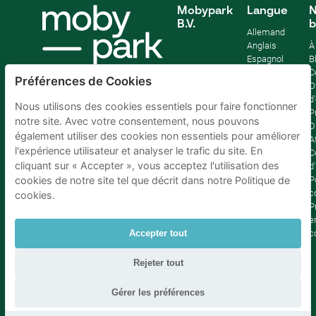
Mobypark
Langue
N
B.V.
b
Allemand
Anglais
À
Espagnol
B
Français
C
Préférences de Cookies
Italien
O
Néerlandais
d
Nous utilisons des cookies essentiels pour faire fonctionner
P
notre site. Avec votre consentement, nous pouvons
D
également utiliser des cookies non essentiels pour améliorer
Af
l'expérience utilisateur et analyser le trafic du site. En
C
cliquant sur « Accepter », vous acceptez l'utilisation des
d'
P
cookies de notre site tel que décrit dans notre Politique de
c
cookies.
P
e
c
Accepter tout
Rejeter tout
Parking Bruxelles
|
Parking Amsterdam
|
Parking Paris
|
Parking Anvers
|
Parking Rotterdam
|
Parking Eindhoven
Gérer les préférences