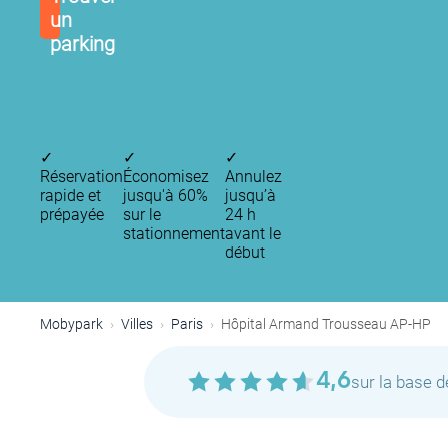
un
parking
✓
✓
✓
Réservation
Économisez
Annulez
rapide et
jusqu'à 60%
jusqu’à
prépayée
sur le
24 h
stationnement
avant le
début
P
P
P
P
P
P
Mobypark
Villes
Paris
Hôpital Armand Trousseau AP-HP
P
4,6
sur la base 
P