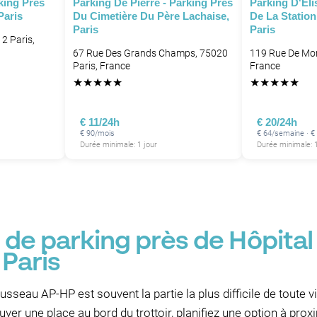
king Près
Parking De Pierre - Parking Près
Parking D'Eli
Paris
Du Cimetière Du Père Lachaise,
De La Statio
Paris
Paris
2 Paris,
67 Rue Des Grands Champs, 75020
119 Rue De Mon
P
Paris, France
France
★
★
★
★
★
★
★
★
★
★
€ 11/24h
€ 20/24h
P
€ 90/mois
€ 64/semaine · €
Durée minimale: 1 jour
Durée minimale: 1
 de parking près de Hôpita
Paris
seau AP-HP est souvent la partie la plus difficile de toute vi
uver une place au bord du trottoir, planifiez une option à pro