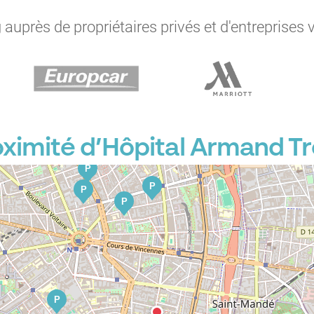
auprès de propriétaires privés et d'entreprises 
P
P
oximité d’Hôpital Armand 
P
P
P
P
P