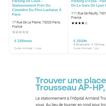
Parking De Louis -
Parking D'Elisa - Par
Stationnement Près Du
De La Gare De Lyon 
Cimetière Du Père-Lachaise À
P
111 Rue De Reuilly, 7501
Paris
France
17 Rue De La Plaine, 75020 Paris,
★
★
★
★
☆
France
☆
☆
☆
☆
☆
€ 120/mois
€ 15/24h
€ 65/semaine · € 150/mois
Durée minimale: 1 mois
Durée minimale: 1 jour
Trouver une place
Trousseau AP-HP, 
Le stationnement à l'Hôpital Armand Trous
vous. Au lieu de tourner en rond pour tro