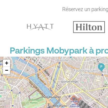
P
P
P
Réservez un parking 
P
P
P
P
Parkings Mobypark à pr
P
+
P
−