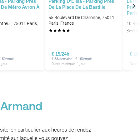
sa - Parking Près
Parking D'Elisa - Parking Près
Le Par
n De Métro Avron À
De La Place De La Bastille
Près D
Paris
55 Boulevard De Charonne, 75011
Paris, France
treuil, 75011 Paris,
10 Rue
★
★
★
★
★
☆
☆
☆
€ 15/24h
€ 10
 150/mois
€ 63/semaine · € 150/mois
 jour
Durée minimale: 1 jour
Durée 
l Armand
site, en particulier aux heures de rendez-
ximité sur laquelle vous pouvez