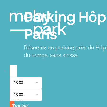
Parking Hôp
Paris
Réservez un parking près de Hôp
du temps, sans stress.
6
13:00
août
2026
7
13:00
août
2026
Trouver