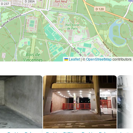
Leaflet
|
©
OpenStreetMap
contributors