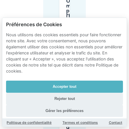
Où puis-je
me garer
près de
l'Hôpital
Lariboisière
Préférences de Cookies
AP-HP ?
Nous utilisons des cookies essentiels pour faire fonctionner
notre site. Avec votre consentement, nous pouvons
Y a-t-il un
également utiliser des cookies non essentiels pour améliorer
stationnement
gratuit près
l'expérience utilisateur et analyser le trafic du site. En
de l'Hôpital
cliquant sur « Accepter », vous acceptez l'utilisation des
Lariboisière
cookies de notre site tel que décrit dans notre Politique de
AP-HP ?
cookies.
Les
Accepter tout
parkings
à
proximité
Rejeter tout
sont-ils
ouverts
Gérer les préférences
24/7 et y
a-t-il des
Politique de confidentialité
Termes et conditions
Contact
limites
de