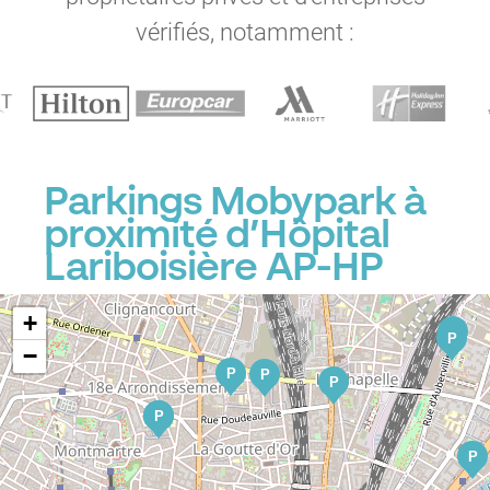
vérifiés, notamment :
Parkings Mobypark à
proximité d’Hôpital
Lariboisière AP-HP
+
P
P
−
P
P
P
P
P
P