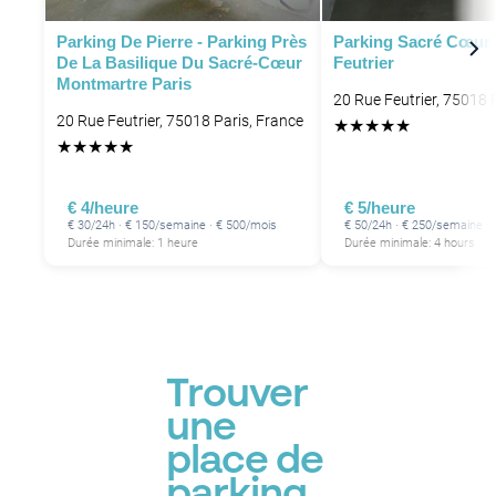
Parking De Pierre - Parking Près
Parking Sacré Cœur 
P
De La Basilique Du Sacré-Cœur
Feutrier
Montmartre Paris
20 Rue Feutrier, 75018 
20 Rue Feutrier, 75018 Paris, France
★
★
★
★
★
★
★
★
★
★
€ 4/heure
€ 5/heure
€ 30/24h · € 150/semaine · € 500/mois
€ 50/24h · € 250/semaine ·
Durée minimale: 1 heure
Durée minimale: 4 hours
P
Trouver
une
place de
parking