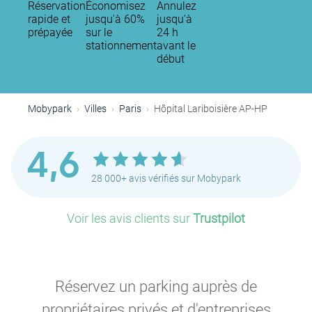
Réservation
Économisez
Annulez
rapide et
jusqu'à 60%
jusqu’à
prépayée
sur le
24 h
stationnement
avant le
début
Mobypark
Villes
Paris
Hôpital Lariboisière AP-HP
4,6
28 000+ avis vérifiés sur Mobypark
Voir les avis clients sur
Trustpilot
Réservez un parking auprès de
propriétaires privés et d'entreprises