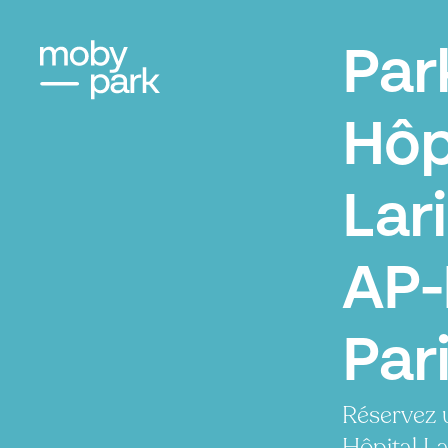
Par
Hôp
Lar
AP-
Par
Réservez 
Hôpital La