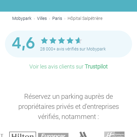
Mobypark
Villes
Paris
Hôpital Salpétrière
P
P
P
P
P
P
P
4,6
P
28 000+ avis vérifiés sur Mobypark
P
Voir les avis clients sur
Trustpilot
P
P
P
P
Réservez un parking auprès de
propriétaires privés et d'entreprises
P
vérifiés, notamment :