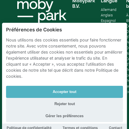
Mobypark
Langue
N
B.V.
b
Allemand
Anglais
À
Espagnol
B
Français
C
Préférences de Cookies
Italien
O
Néerlandais
d
Nous utilisons des cookies essentiels pour faire fonctionner
P
notre site. Avec votre consentement, nous pouvons
D
également utiliser des cookies non essentiels pour améliorer
Af
l'expérience utilisateur et analyser le trafic du site. En
C
cliquant sur « Accepter », vous acceptez l'utilisation des
d'
P
cookies de notre site tel que décrit dans notre Politique de
c
cookies.
P
e
c
Accepter tout
Rejeter tout
Parking Bruxelles
|
Parking Amsterdam
|
Parking Paris
|
Parking Anvers
|
Parking Rotterdam
|
Parking Eindhoven
Gérer les préférences
Politique de confidentialité
Termes et conditions
Contact