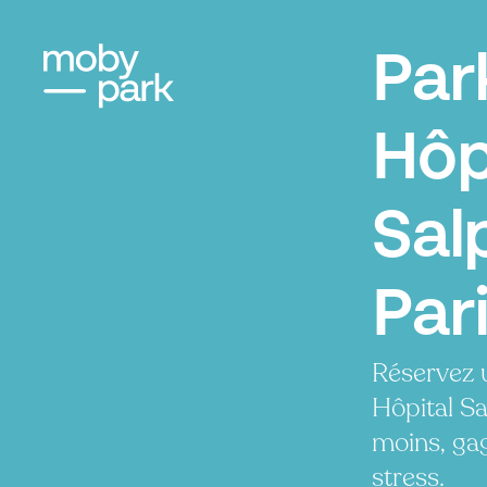
Par
Hôp
Sal
Par
Réservez 
Hôpital Sa
moins, ga
stress.