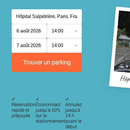
6 août 2026
14:00
7 août 2026
14:00
Trouver un parking
Hôpi
✓
✓
✓
Réservation
Économisez
Annulez
rapide et
jusqu'à 60%
jusqu’à
prépayée
sur le
24 h
stationnement
avant le
début