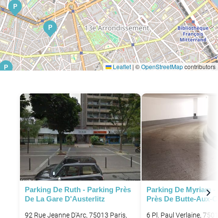
P
P
Leaflet
|
©
OpenStreetMap
contributors
P
P
Parking De Ruth - Parking Près
Parking De Myriam -
De La Gare D'Austerlitz
Près De Butte-Aux-Ca
92 Rue Jeanne D'Arc, 75013 Paris,
6 Pl. Paul Verlaine, 7501