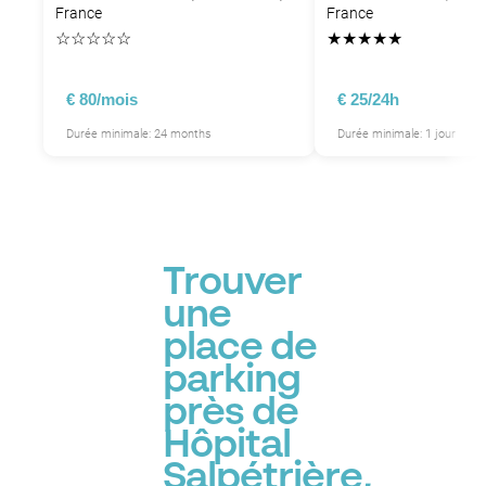
France
France
☆
☆
☆
☆
☆
★
★
★
★
★
€ 80/mois
€ 25/24h
P
Durée minimale: 24 months
Durée minimale: 1 jour
Trouver
une
place de
parking
près de
Hôpital
Salpétrière,