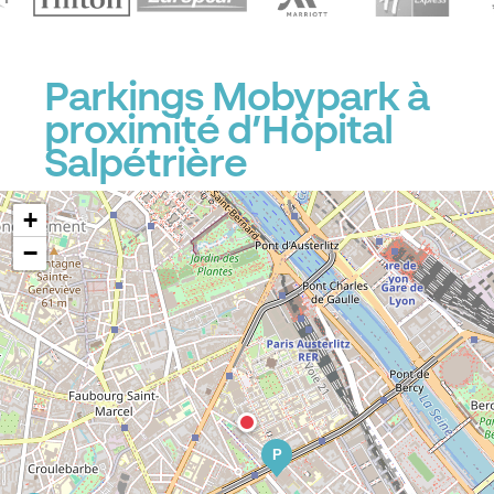
P
P
Parkings Mobypark à
proximité d’Hôpital
Salpétrière
+
−
P