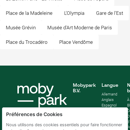
Place de la Madeleine
L'Olympia
Gare de l'Est
Musée Grévin
Musée d'Art Moderne de Paris
Place du Trocadéro
Place Vendôme
Mobypark
Langue
N
B.V.
b
Allemand
Anglais
À
Espagnol
B
Français
C
Préférences de Cookies
Italien
O
Néerlandais
d
Nous utilisons des cookies essentiels pour faire fonctionner
P