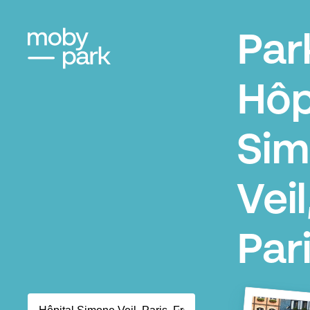
Par
Hôp
Sim
Veil
Par