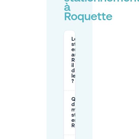
à
Roquette
Le
stationnement
en voirie
autour de la
Roquette est-
il gratuit le
dimanche ou
les jours fériés
?
Quelle est la
durée
maximale de
stationnement
en voirie à la
Roquette ?