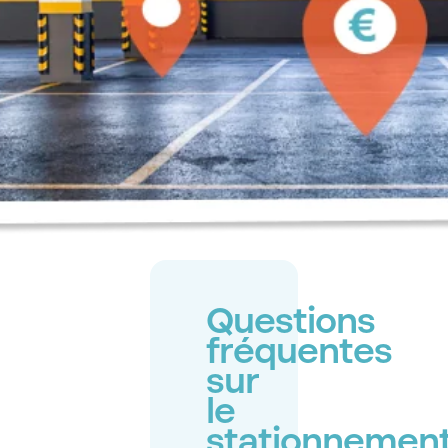
Questions
fréquentes
sur
le
stationnemen