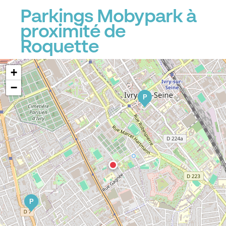
Parkings Mobypark à
proximité de
Roquette
+
−
P
P