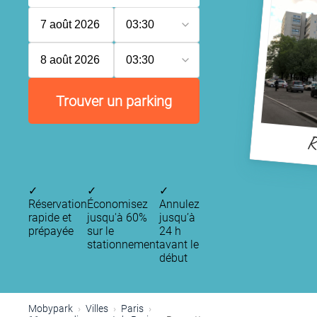
7 août 2026
03:30
8 août 2026
03:30
Trouver un parking
R
✓
✓
✓
Réservation
Économisez
Annulez
P
P
P
rapide et
jusqu'à 60%
jusqu’à
P
prépayée
sur le
24 h
P
stationnement
avant le
début
P
P
Mobypark
Villes
Paris