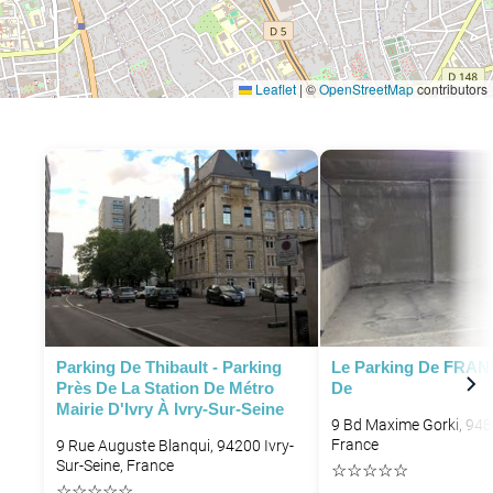
Leaflet
|
©
OpenStreetMap
contributors
P
Parking De Thibault - Parking
Le Parking De FRAN
Près De La Station De Métro
De
Mairie D'Ivry À Ivry-Sur-Seine
9 Bd Maxime Gorki, 94800
France
9 Rue Auguste Blanqui, 94200 Ivry-
Sur-Seine, France
☆
☆
☆
☆
☆
☆
☆
☆
☆
☆