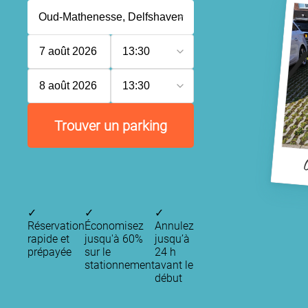
7 août 2026
13:30
8 août 2026
13:30
Trouver un parking
✓
✓
✓
Réservation
Économisez
Annulez
rapide et
jusqu'à 60%
jusqu’à
prépayée
sur le
24 h
stationnement
avant le
début