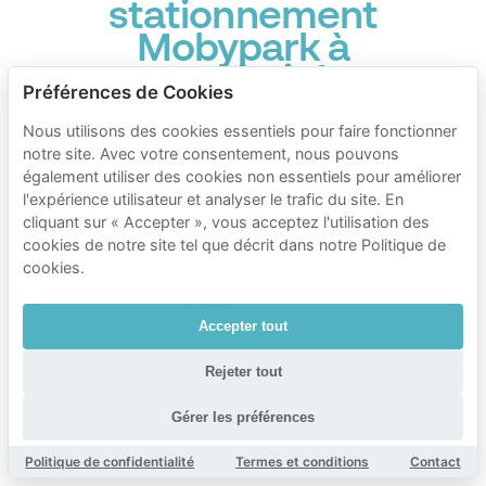
stationnement
Mobypark à
proximité
Préférences de Cookies
d’Oud-
Nous utilisons des cookies essentiels pour faire fonctionner
Mathenesse
notre site. Avec votre consentement, nous pouvons
également utiliser des cookies non essentiels pour améliorer
Durée du stationnement
l'expérience utilisateur et analyser le trafic du site. En
Tarifs du parking Mobypark
cliquant sur « Accepter », vous acceptez l'utilisation des
1 heure de stationnement
cookies de notre site tel que décrit dans notre Politique de
cookies.
€ 1.00
de
24 heures de stationnement
Accepter tout
€ 15.00
de
Rejeter tout
1 semaine de stationnement
€ 77.00
de
Gérer les préférences
1 mois de stationnement
Politique de confidentialité
Termes et conditions
Contact
€ 180.00
de