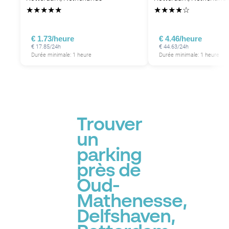
★
★
★
★
★
★
★
★
★
☆
€ 1.73/heure
€ 4.46/heure
€ 17.85/24h
€ 44.63/24h
Durée minimale: 1 heure
Durée minimale: 1 heure
Trouver
un
parking
près de
Oud-
Mathenesse,
Delfshaven,