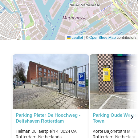
Leaflet
|
©
OpenStreetMap
contributors
Parking Pieter De Hoochweg -
Parking Oude Weste
Delfshaven Rotterdam
Town
Heiman Dullaertplein 4, 3024 CA
Korte Bajonetstraat 4a
Rotterdam, Netherlands
Rotterdam, Netherland