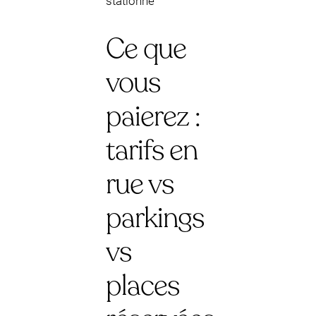
stationné
Ce que
vous
paierez :
tarifs en
rue vs
parkings
vs
places