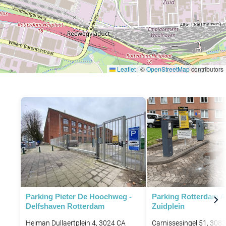
Leaflet
|
©
OpenStreetMap
contributors
Parking Pieter De Hoochweg -
Parking Rotterdam 
Delfshaven Rotterdam
Zuidplein
Heiman Dullaertplein 4, 3024 CA
Carnissesingel 51, 308