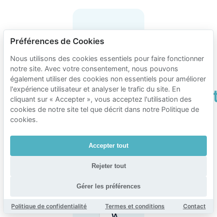
Questions
Préférences de Cookies
fréquentes
Nous utilisons des cookies essentiels pour faire fonctionner
sur
notre site. Avec votre consentement, nous pouvons
le
également utiliser des cookies non essentiels pour améliorer
l'expérience utilisateur et analyser le trafic du site. En
stationnemen
cliquant sur « Accepter », vous acceptez l'utilisation des
à
cookies de notre site tel que décrit dans notre Politique de
cookies.
Waalhaven
district
Accepter tout
Rejeter tout
Le
stationnement
Gérer les préférences
en voirie est-il
gratuit dans le
Politique de confidentialité
Termes et conditions
Contact
quartier de
Waalhaven ?