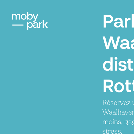
Par
Waa
dist
Rot
Réservez 
Waalhaven 
moins, ga
stress.