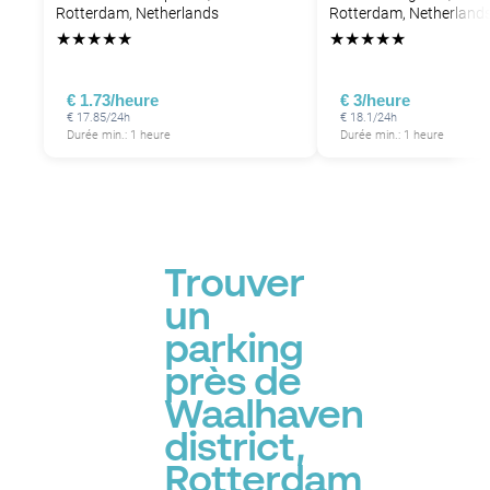
Rotterdam, Netherlands
Rotterdam, Netherland
★
★
★
★
★
★
★
★
★
★
€ 1.73/heure
€ 3/heure
€ 17.85/24h
€ 18.1/24h
Durée min.: 1 heure
Durée min.: 1 heure
Trouver
un
parking
près de
Waalhaven
district,
Rotterdam