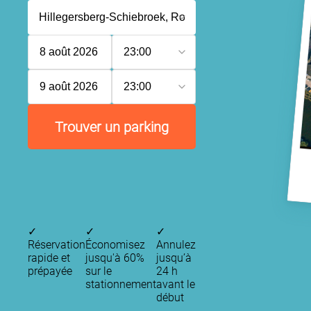
8 août 2026
23:00
9 août 2026
23:00
Trouver un parking
✓
✓
✓
Réservation
Économisez
Annulez
rapide et
jusqu'à 60%
jusqu’à
prépayée
sur le
24 h
stationnement
avant le
début