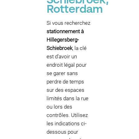
Schiebroek,
Rotterdam
P
Si vous recherchez
P
P
stationnement à
Hillegersberg-
Schiebroek
, la clé
est d’avoir un
P
endroit légal pour
se garer sans
perdre de temps
sur des espaces
limités dans la rue
ou lors des
contrôles. Utilisez
les indications ci-
dessous pour