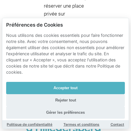
réserver une place
privée sur
Mobypark supprime
Préférences de Cookies
la nécessité
Nous utilisons des cookies essentiels pour faire fonctionner
d’interpréter les
notre site. Avec votre consentement, nous pouvons
fenêtres de
également utiliser des cookies non essentiels pour améliorer
paiement rue par
l'expérience utilisateur et analyser le trafic du site. En
cliquant sur « Accepter », vous acceptez l'utilisation des
rue à la dernière
cookies de notre site tel que décrit dans notre Politique de
minute.
cookies.
Accepter tout
Tarifs de
stationnement
Rejeter tout
Mobypark à
Gérer les préférences
proximité
Politique de confidentialité
Termes et conditions
Contact
d’Hillegersberg-