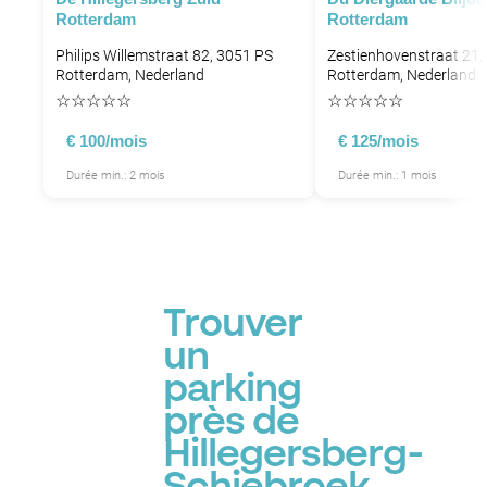
Rotterdam
Rotterdam
Philips Willemstraat 82, 3051 PS
Zestienhovenstraat 21,
Rotterdam, Nederland
Rotterdam, Nederland
P
☆
☆
☆
☆
☆
☆
☆
☆
☆
☆
€ 100/mois
€ 125/mois
P
Durée min.: 2 mois
Durée min.: 1 mois
P
P
P
P
P
P
P
P
P
Trouver
P
P
un
P
P
parking
près de
P
Hillegersberg-