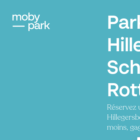
Par
Hil
Sch
Rot
Réservez 
Hillegers
moins, ga