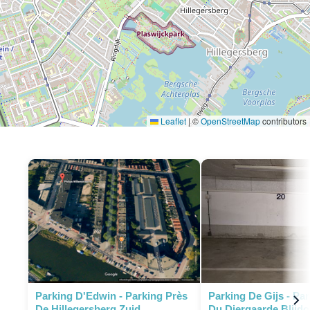
Leaflet
|
©
OpenStreetMap
contributors
P
P
Parking D'Edwin - Parking Près
Parking De Gijs - Pa
De Hillegersberg Zuid
Du Diergaarde Blijdo