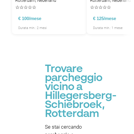
Rotterdam, Nederland
Rotterdam, Nederland
P
☆
☆
☆
☆
☆
☆
☆
☆
☆
☆
€ 100/mese
€ 125/mese
P
Durata min.: 2 mesi
Durata min.: 1 mese
P
P
P
P
P
P
P
P
P
Trovare
P
P
parcheggio
P
P
vicino a
Hillegersberg-
P
Schiebroek,
Rotterdam
P
Se stai cercando