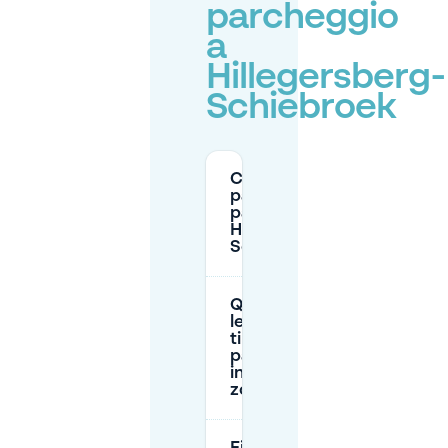
parcheggio
a
Hillegersberg-
Schiebroek
C'è
parcheggio a
pagamento a
Hillegersberg-
Schiebroek?
Quali sono
le tariffe
tipiche di
parcheggio
in questa
zona?