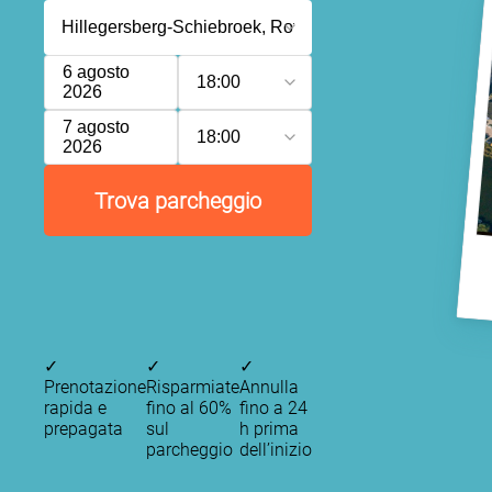
6 agosto
18:00
2026
7 agosto
18:00
2026
Trova parcheggio
✓
✓
✓
Prenotazione
Risparmiate
Annulla
rapida e
fino al 60%
fino a 24
prepagata
sul
h prima
parcheggio
dell’inizio