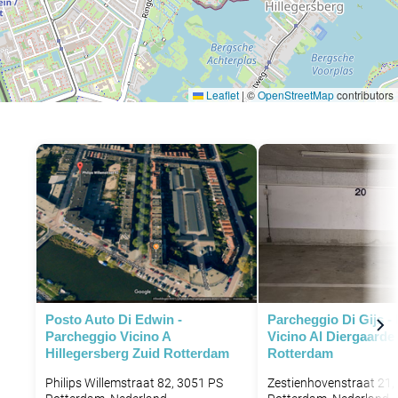
Leaflet
|
©
OpenStreetMap
contributors
P
P
Posto Auto Di Edwin -
Parcheggio Di Gijs -
Parcheggio Vicino A
Vicino Al Diergaarde 
Hillegersberg Zuid Rotterdam
Rotterdam
Philips Willemstraat 82, 3051 PS
Zestienhovenstraat 21,