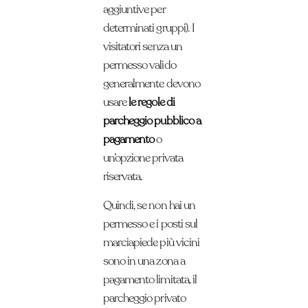
aggiuntive per
determinati gruppi). I
visitatori senza un
permesso valido
generalmente devono
usare
le regole di
parcheggio pubblico a
pagamento
o
un’opzione privata
riservata.
Quindi, se non hai un
permesso e i posti sul
marciapiede più vicini
sono in una zona a
pagamento limitata, il
parcheggio privato