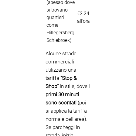
(spesso dove
si trovano
€2.24
quartieri
all’ora
come
Hillegersberg-
Schiebroek)
Alcune strade
commerciali
utilizzano una
tariffa
“Stop &
Shop”
in stile, dove i
primi 30 minuti
sono scontati
(poi
si applica la tariffa
normale dell’area).
Se parcheggi in
strada, inizia