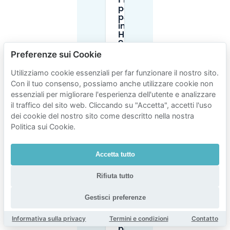
Fino a che ora
posso
parcheggiare
in strada a
Hillegersberg-
Schiebroek?
Preferenze sui Cookie
Utilizziamo cookie essenziali per far funzionare il nostro sito.
Dove posso
parcheggiare
Con il tuo consenso, possiamo anche utilizzare cookie non
gratis intorno
essenziali per migliorare l'esperienza dell'utente e analizzare
a
il traffico del sito web. Cliccando su "Accetta", accetti l'uso
Hillegersberg-
dei cookie del nostro sito come descritto nella nostra
Schiebroek?
Politica sui Cookie.
Il parcheggio
Accetta tutto
è gratuito la
domenica a
Hillegersberg-
Rifiuta tutto
Schiebroek?
Gestisci preferenze
Posso
Informativa sulla privacy
Termini e condizioni
Contatto
ottenere un
permesso di