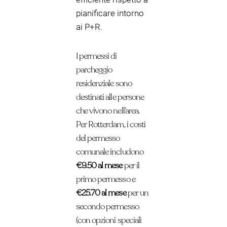
pianificare intorno
ai P+R.
I permessi di
parcheggio
residenziale sono
destinati alle persone
che vivono nell’area.
Per Rotterdam, i costi
del permesso
comunale includono
€9.50 al mese
per il
primo permesso e
€25.70 al mese
per un
secondo permesso
(con opzioni speciali