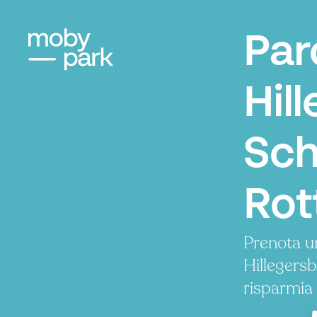
Par
Hil
Sch
Rot
Prenota u
Hillegers
risparmia