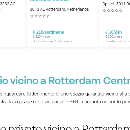
 3032 AC
Oppert, 3011 R
s
3013 AL Rotterdam, Netherlands
☆
☆
☆
☆
☆
☆
☆
☆
☆
☆
€ 210/settimana
€ 10/24h
€ 320/mese
€ 300/mese
Durata minima: 1 settimana
Durata minima: 3
P
o vicino a Rotterdam Cent
 riguardare l'ottenimento di uno spazio garantito vicino all
strada, i garage nelle vicinanze e P+R, o prenota un posto priv
o privato vicino a Rotterda