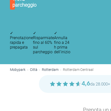
parcheggio
✓
✓
✓
Prenotazione
Risparmiate
Annulla
rapida e
fino al 60%
fino a 24
prepagata
sul
h prima
parcheggio
dell’inizio
Mobypark
Città
Rotterdam
Rotterdam Centraal
4,6
da 28.000+ 
P
P
Prenota un p