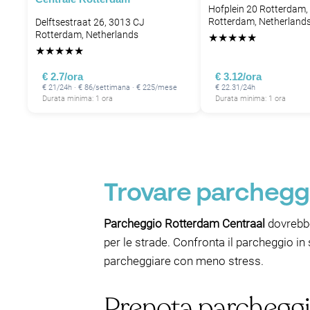
Hofplein 20 Rotterdam,
Rotterdam, Netherland
Delftsestraat 26, 3013 CJ
Rotterdam, Netherlands
★
★
★
★
★
★
★
★
★
★
€ 2.7/ora
€ 3.12/ora
€ 21/24h · € 86/settimana · € 225/mese
€ 22.31/24h
Durata minima: 1 ora
Durata minima: 1 ora
Trovare parcheggi
Parcheggio Rotterdam Centraal
dovrebbe
per le strade. Confronta il parcheggio in 
parcheggiare con meno stress.
Prenota parcheggi