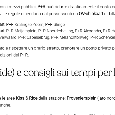
con i mezzi pubblici,
P+R
può ridurre drasticamente il costo de
ma le regole dipendono dal possesso di un
OV-chipkaart
e dall
rt:
P+R Kralingse Zoom, P+R Slinge
rt:
P+R Meijersplein, P+R Noorderhelling, P+R Alexander, P+R 
erwaard, P+R Capelsebrug, P+R Melanchtonweg, P+R Schenkel
to e rispettare un orario stretto, prenotare un posto privato
ndizioni del P+R.
de) e consigli sui tempi per 
a le aree
Kiss & Ride
della stazione:
Proveniersplein
(lato nor
lunghe.