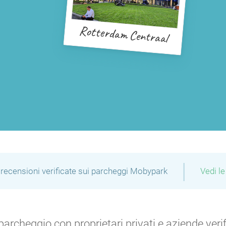
Rotterdam Centraal
|
recensioni verificate sui parcheggi Mobypark
Vedi le
P
archeggio con proprietari privati e aziende verific