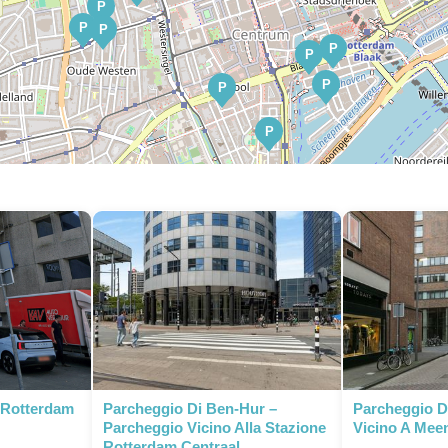
P
P
P
P
P
P
P
P
P
P
P
 Rotterdam
Parcheggio Di Ben-Hur –
Parcheggio D
Parcheggio Vicino Alla Stazione
Vicino A Mee
Rotterdam Centraal