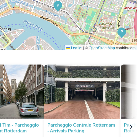
P
P
Leaflet
|
©
OpenStreetMap
contributors
P
i Tim - Parcheggio
Parcheggio Centrale Rotterdam
Parch
nt Rotterdam
- Arrivals Parking
Rotte
P