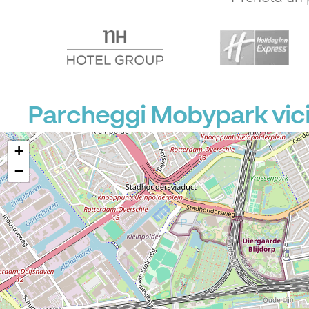
P
P
Parcheggi Mobypark vic
+
−