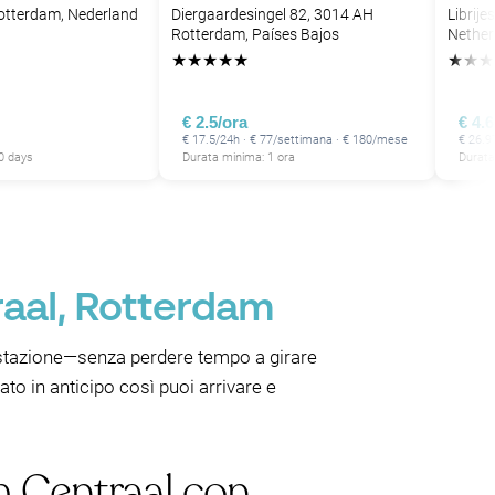
otterdam, Nederland
Diergaardesingel 82, 3014 AH
Librij
Rotterdam, Países Bajos
Nether
★
★
★
★
★
★
★
★
€ 2.5/ora
€ 4.
€ 17.5/24h · € 77/settimana · € 180/mese
€ 26.9
0 days
Durata minima: 1 ora
Durata
P
raal, Rotterdam
a stazione—senza perdere tempo a girare
ato in anticipo così puoi arrivare e
m Centraal con