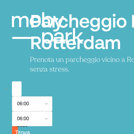
Parcheggio 
Rotterdam
Prenota un parcheggio vicino a R
senza stress.
7
06:00
agosto
2026
8
06:00
agosto
2026
Trova