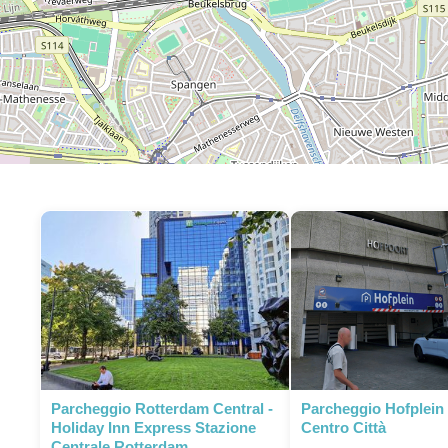
P
Parcheggio Rotterdam Central -
Parcheggio Hofplein
Holiday Inn Express Stazione
Centro Città
Centrale Rotterdam