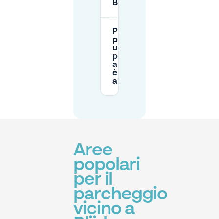
Blijdorp?
Posso
prenotare
un
parcheggio
a Blijdorp o
è primo
arrivato?
Aree
popolari
per il
parcheggio
vicino a