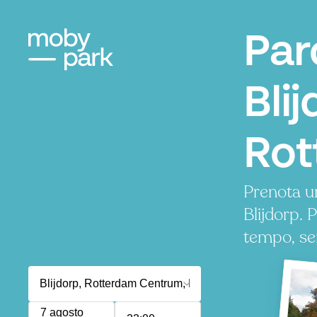
Par
Blij
Rot
Prenota u
Blijdorp.
tempo, se
7 agosto