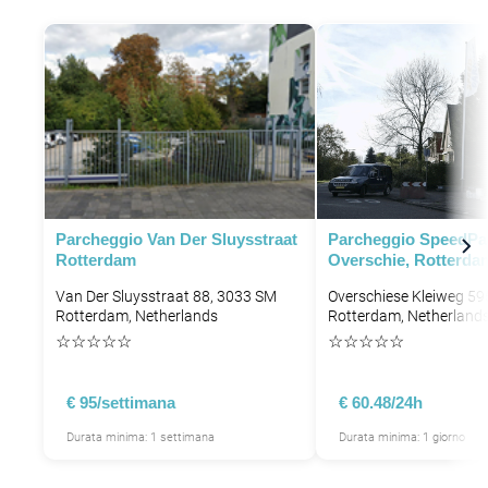
P
Parcheggio Van Der Sluysstraat
Parcheggio SpeedPa
P
Rotterdam
Overschie, Rotterda
Van Der Sluysstraat 88, 3033 SM
Overschiese Kleiweg 5
Rotterdam, Netherlands
Rotterdam, Netherland
☆
☆
☆
☆
☆
☆
☆
☆
☆
☆
€ 95/settimana
€ 60.48/24h
Durata minima: 1 settimana
Durata minima: 1 giorno