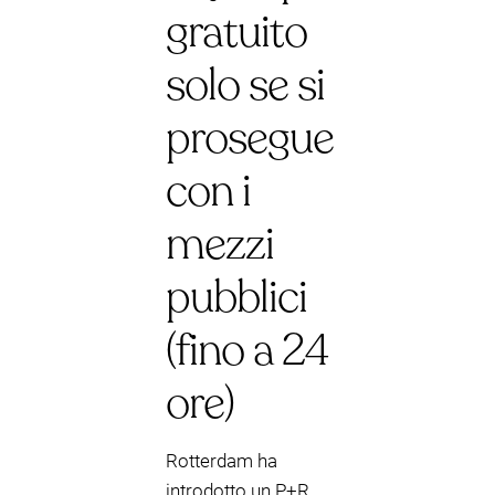
gratuito
solo se si
prosegue
con i
mezzi
pubblici
(fino a 24
ore)
Rotterdam ha
introdotto un P+R