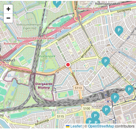
P
+
−
P
P
P
P
P
P
P
P
Leaflet
|
©
OpenStreetMap
contributors