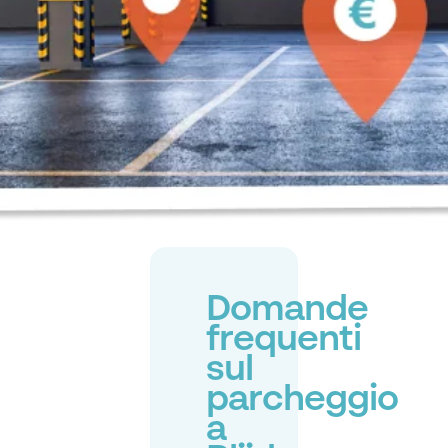
Domande
frequenti
sul
parcheggio
a