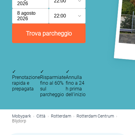
22:00
2026
8 agosto
22:00
2026
Trova parcheggio
✓
✓
✓
Prenotazione
Risparmiate
Annulla
rapida e
fino al 60%
fino a 24
prepagata
sul
h prima
parcheggio
dell’inizio
Mobypark
Città
Rotterdam
Rotterdam Centrum
Blijdorp