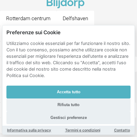
Blijdorp
Rotterdam centrum
Delfshaven
Preferenze sui Cookie
Hillegersberg-schiebroek
Utilizziamo cookie essenziali per far funzionare il nostro sito.
Rotterdam Rechter Maasoever
Bergpolder
Con il tuo consenso, possiamo anche utilizzare cookie non
essenziali per migliorare l'esperienza dell'utente e analizzare
il traffico del sito web. Cliccando su "Accetta", accetti l'uso
Provenierswijk
C.S. kwartier
Blijdorpse Polder
dei cookie del nostro sito come descritto nella nostra
Politica sui Cookie.
Agniesebuurt
Liskwartier
Nieuwe Westen
Accetta tutto
Oude Westen
Rotterdam-West
Cool district
Rifiuta tutto
Middelland
Hillegersberg-Zuid
Oude Noorden
Gestisci preferenze
Kleinpolder
Spangen
Oud-Crooswijk
Informativa sulla privacy
Termini e condizioni
Contatto