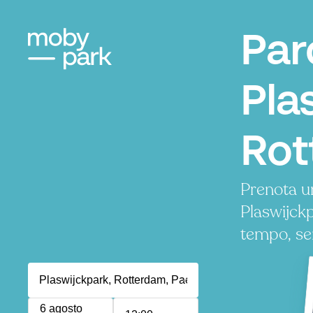
Par
Pla
Rot
Prenota u
Plaswijck
tempo, se
6 agosto