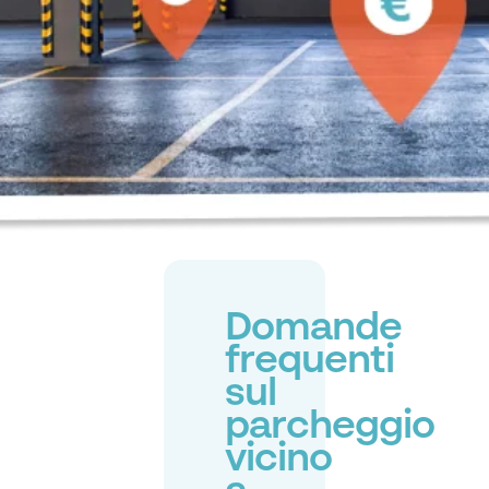
Domande
frequenti
sul
parcheggio
vicino