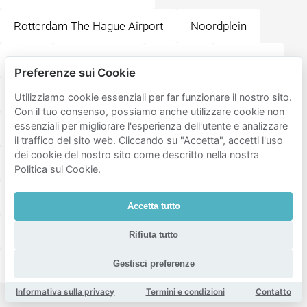
Rotterdam The Hague Airport
Noordplein
BIRD
Vroesenpark
Annabel
Hofplein
Preferenze sui Cookie
Rotterdam Centraal
Hilton Rotterdam
Utilizziamo cookie essenziali per far funzionare il nostro sito.
Con il tuo consenso, possiamo anche utilizzare cookie non
essenziali per migliorare l'esperienza dell'utente e analizzare
Oude Luxor Theater
Stadhuis Rotterdam
il traffico del sito web. Cliccando su "Accetta", accetti l'uso
dei cookie del nostro sito come descritto nella nostra
Stationsplein
Stadhuisplein
Politica sui Cookie.
Rodizio Rotterdam Brazilian Grill
Park Rozenburg
Accetta tutto
Little V Rotterdam
Rivièrahal - Diergaarde Blijdorp
Rifiuta tutto
Gestisci preferenze
Miniworld Rotterdam
Informativa sulla privacy
Termini e condizioni
Contatto