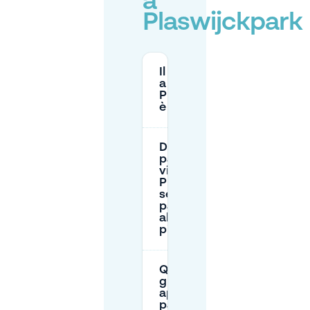
a
Plaswijckpark
Il parcheggio
a
Plaswijckpark
è gratuito?
Dove posso
parcheggiare
vicino a
Plaswijckpark
se il
parcheggio
all'ingresso è
pieno?
Quali sono
gli orari di
apertura del
parcheggio