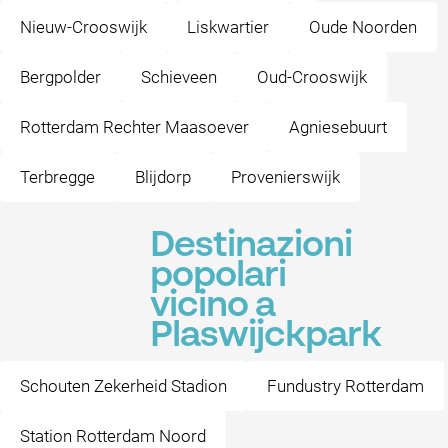
Nieuw-Crooswijk
Liskwartier
Oude Noorden
Bergpolder
Schieveen
Oud-Crooswijk
Rotterdam Rechter Maasoever
Agniesebuurt
Terbregge
Blijdorp
Provenierswijk
Destinazioni
popolari
vicino a
Plaswijckpark
Schouten Zekerheid Stadion
Fundustry Rotterdam
Station Rotterdam Noord