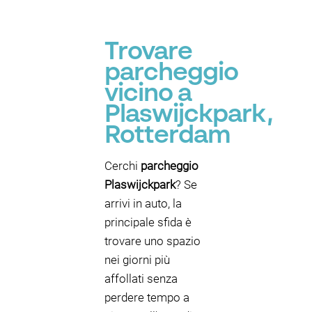
P
P
P
P
P
P
Trovare
parcheggio
P
vicino a
Plaswijckpark,
Rotterdam
Cerchi
parcheggio
Plaswijckpark
? Se
arrivi in auto, la
principale sfida è
trovare uno spazio
nei giorni più
affollati senza
perdere tempo a