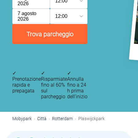
12:00
2026
7 agosto
12:00
2026
Trova parcheggio
✓
✓
✓
Prenotazione
Risparmiate
Annulla
rapida e
fino al 60%
fino a 24
prepagata
sul
h prima
parcheggio
dell’inizio
Mobypark
Città
Rotterdam
Plaswijckpark