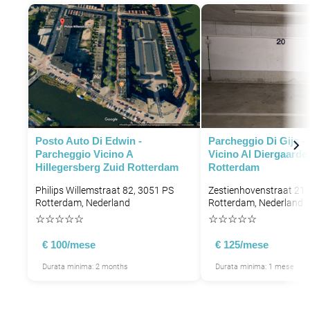
P
Posto Auto Di Edwin -
Parcheggio Di Gijs -
Parcheggio Vicino A
Vicino Al Diergaarde 
Hillegersberg Zuid Rotterdam
Rotterdam
P
Philips Willemstraat 82, 3051 PS
Zestienhovenstraat 21,
Rotterdam, Nederland
Rotterdam, Nederland
☆
☆
☆
☆
☆
☆
☆
☆
☆
☆
P
P
€ 100/mese
€ 125/mese
P
P
P
Durata minima: 2 months
Durata minima: 1 mese
P
P
P