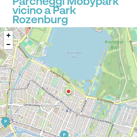
Parcheggi Mobypark
vicino a Park
Rozenburg
+
−
P
P