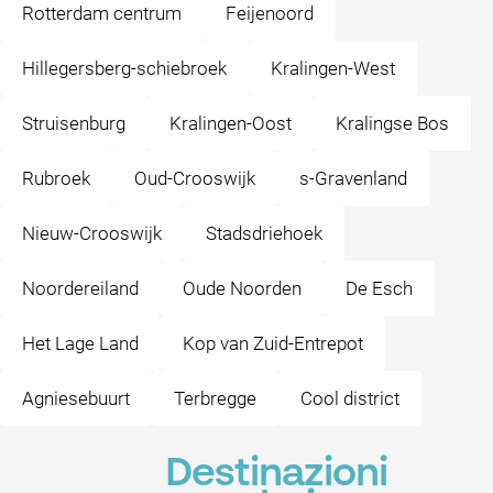
Rotterdam centrum
Feijenoord
Hillegersberg-schiebroek
Kralingen-West
Struisenburg
Kralingen-Oost
Kralingse Bos
Rubroek
Oud-Crooswijk
s-Gravenland
Nieuw-Crooswijk
Stadsdriehoek
Noordereiland
Oude Noorden
De Esch
Het Lage Land
Kop van Zuid-Entrepot
Agniesebuurt
Terbregge
Cool district
Destinazioni