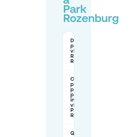
a
Park
Rozenburg
Dove posso
parcheggiare
vicino a Park
Rozenburg a
Rotterdam?
Come
posso
pagare il
parcheggio
in strada
vicino a
Park
Rozenburg?
Quanto