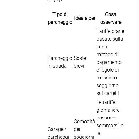
posto?”
Tipo di
Cosa
Ideale per
parcheggio
osservare
Tariffe orarie
basate sulla
zona,
metodo di
Parcheggio
Soste
pagamento
in strada
brevi
e regole di
massimo
soggiorno
sui cartelli
Le tariffe
giornaliere
possono
Comodità
sommarsi, e
Garage /
per
la
parcheggi
soggiorni