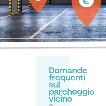
Domande
frequenti
sul
parcheggio
vicino