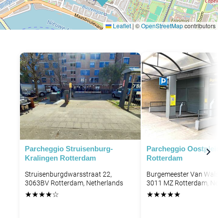
Leaflet
|
©
OpenStreetMap
contributors
P
P
Parcheggio Struisenburg-
Parcheggio Oostplei
Kralingen Rotterdam
Rotterdam
Struisenburgdwarsstraat 22,
Burgemeester Van Wal
3063BV Rotterdam, Netherlands
3011 MZ Rotterdam, Ne
★
★
★
★
☆
★
★
★
★
★
P