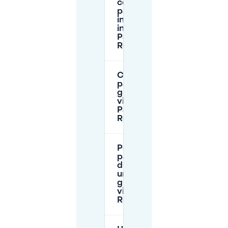
costa il
parcheggio
in strada
intorno a
Park
Rozenburg?
C'è
parcheggio
gratuito
vicino a
Park
Rozenburg?
Posso
parcheggiare
di notte o per
un'intera
giornata
vicino a Park
Rozenburg?