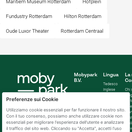
Maritiem Museum Rotterdam
Hofplein
Fundustry Rotterdam
Hilton Rotterdam
Oude Luxor Theater
Rotterdam Centraal
Mobypark
Lingua
La 
B.V.
Co
Tedesco
Inglese
Chi
Spagnolo
Blo
Preferenze sui Cookie
Francia
Aiut
Italian
Offe
Utilizziamo cookie essenziali per far funzionare il nostro sito.
Olandese
Sta
Con il tuo consenso, possiamo anche utilizzare cookie non
Sost
essenziali per migliorare l'esperienza dell'utente e analizzare
Affil
il traffico del sito web. Cliccando su "Accetta", accetti l'uso
Term