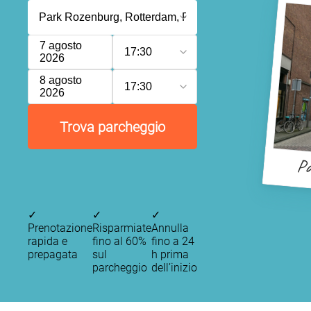
7 agosto
17:30
2026
8 agosto
17:30
2026
Trova parcheggio
Pa
✓
✓
✓
Prenotazione
Risparmiate
Annulla
rapida e
fino al 60%
fino a 24
prepagata
sul
h prima
parcheggio
dell’inizio