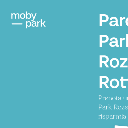
Par
Par
Roz
Rot
Prenota u
Park Roze
risparmia