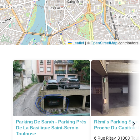
Leaflet
|
©
OpenStreetMap
contributors
P
Parking De Sarah - Parking Près
Rémi's Parking Spot 
De La Basilique Saint-Sernin
Proche Du Capitole 
Toulouse
6 Rue Ritay, 31000 Toul