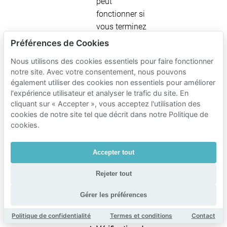
peut
fonctionner si
vous terminez
dans la limite
Préférences de Cookies
maximale
Nous utilisons des cookies essentiels pour faire fonctionner
affichée.
notre site. Avec votre consentement, nous pouvons
Durée plus
également utiliser des cookies non essentiels pour améliorer
longue ou
l'expérience utilisateur et analyser le trafic du site. En
incertaine
:
cliquant sur « Accepter », vous acceptez l'utilisation des
cookies de notre site tel que décrit dans notre Politique de
comparez le
cookies.
garage public
couvert avec
une place
Accepter tout
privée réservée
Rejeter tout
sur Mobypark
pour réduire la
Gérer les préférences
pression du
Politique de confidentialité
Termes et conditions
Contact
temps.