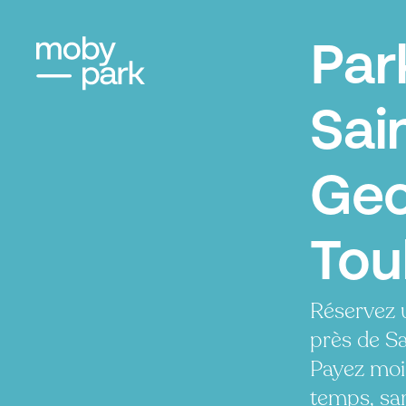
Par
Sai
Geo
Tou
Réservez 
près de S
Payez moi
temps, san