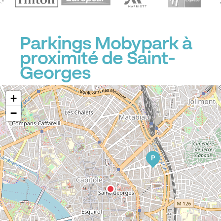
Parkings Mobypark à
proximité de Saint-
Georges
+
P
−
P