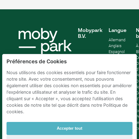
Mobypark
Langue
N
B.V.
b
Allemand
Anglais
À
Espagnol
B
Français
C
Préférences de Cookies
Italien
O
Néerlandais
d
Nous utilisons des cookies essentiels pour faire fonctionner
P
notre site. Avec votre consentement, nous pouvons
D
également utiliser des cookies non essentiels pour améliorer
Af
l'expérience utilisateur et analyser le trafic du site. En
C
cliquant sur « Accepter », vous acceptez l'utilisation des
d'
P
cookies de notre site tel que décrit dans notre Politique de
c
cookies.
P
e
c
Accepter tout