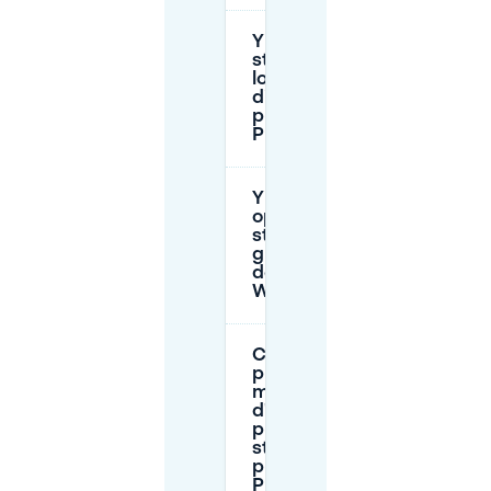
Y a-t-il un
stationnement
longue durée
disponible
près de la
Place Wilson ?
Y a-t-il des
options de
stationnement
gratuit près
de la Place
Wilson ?
Comment
puis-je
m'assurer
d'avoir une
place de
stationnement
près de la
Place Wilson ?