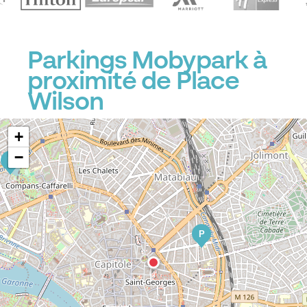
Parkings Mobypark à
proximité de Place
Wilson
+
−
P
P