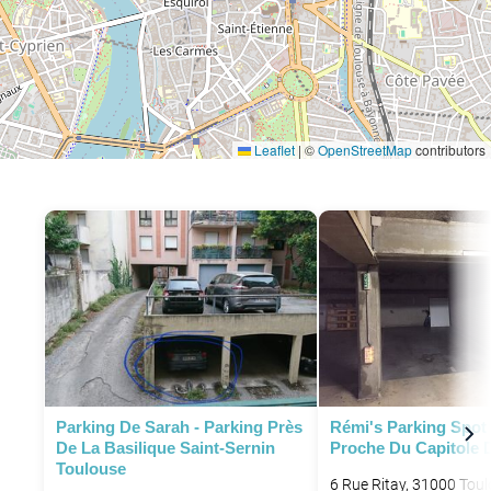
Leaflet
|
©
OpenStreetMap
contributors
P
Parking De Sarah - Parking Près
Rémi's Parking Spot 
De La Basilique Saint-Sernin
Proche Du Capitole 
Toulouse
6 Rue Ritay, 31000 Toul