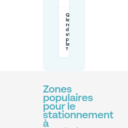
Quelles sont
les heures de
réglementation
du
stationnement
public près de
la Place Wilson
?
Zones
populaires
pour le
stationnement
à