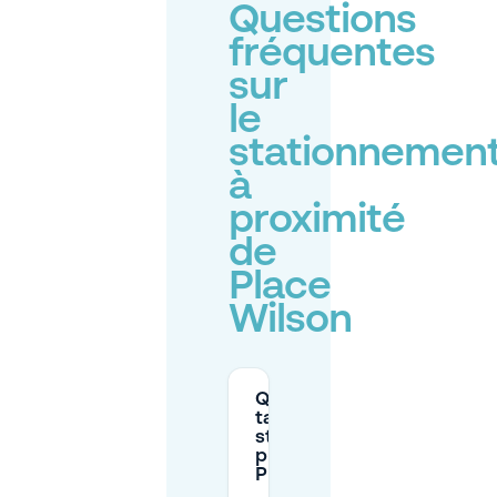
Questions
fréquentes
sur
le
stationnemen
à
proximité
de
Place
Wilson
Quels sont les
tarifs de
stationnement
près de la
Place Wilson ?