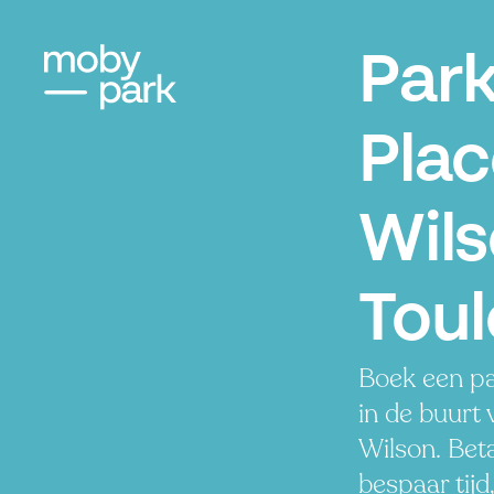
Par
Pla
Wils
Tou
Boek een pa
in de buurt 
Wilson. Bet
bespaar tijd