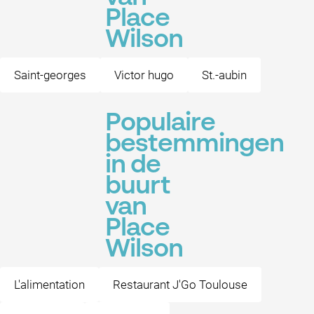
Place
Wilson
Saint-georges
Victor hugo
St.-aubin
Populaire
bestemmingen
in de
buurt
van
Place
Wilson
L'alimentation
Restaurant J'Go Toulouse