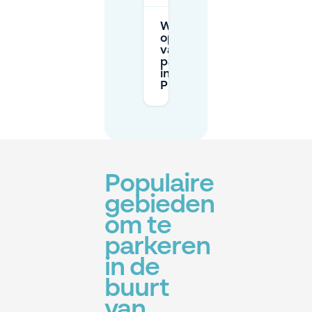
Wat zijn de
openingstijden
van de
parkeercontrole
in de buurt van
Place Wilson?
Populaire
gebieden
om te
parkeren
in de
buurt
van