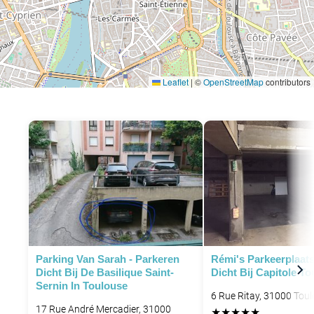
Leaflet
|
©
OpenStreetMap
contributors
P
Parking Van Sarah - Parkeren
Rémi's Parkeerplaats
Dicht Bij De Basilique Saint-
Dicht Bij Capitole T
Sernin In Toulouse
6 Rue Ritay, 31000 Toul
17 Rue André Mercadier, 31000
★
★
★
★
★