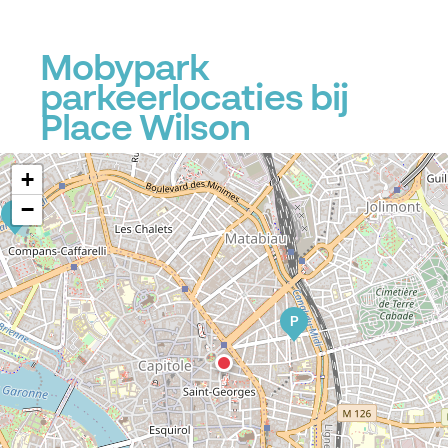
Mobypark
parkeerlocaties bij
Place Wilson
+
−
P
P