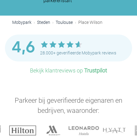
parkeren
start
Mobypark
Steden
Toulouse
Place Wilson
4,6
28.000+ geverifieerde Mobypark reviews
Bekijk klantreviews op
Trustpilot
Parkeer bij geverifieerde eigenaren en
P
bedrijven, waaronder:
P