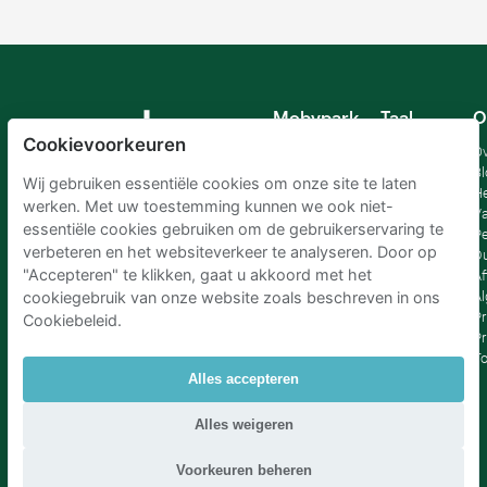
Mobypark
Taal
O
B.V.
Cookievoorkeuren
Duits
Ov
Engels
Bl
Wij gebruiken essentiële cookies om onze site te laten
Spaans
H
werken. Met uw toestemming kunnen we ook niet-
Frankrijk
Va
essentiële cookies gebruiken om de gebruikerservaring te
Italiaans
Pe
verbeteren en het websiteverkeer te analyseren. Door op
Nederlands
D
"Accepteren" te klikken, gaat u akkoord met het
Af
A
cookiegebruik van onze website zoals beschreven in ons
Pr
Cookiebeleid.
Pr
T
Alles accepteren
Parkeren Schiphol
|
Parkeren Amsterdam
|
Alles weigeren
Parkeren RAI Amsterdam P+R
|
Parkeren Brussel
|
Parkeren Den Haag
|
Parkeren Rotterdam
Voorkeuren beheren