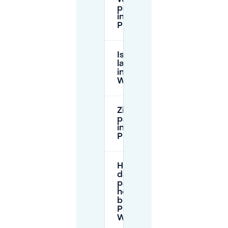
parkeertarieven
in de buurt van
Place Wilson?
Is er
langparkeermogelijkheid
in de buurt van Place
Wilson?
Zijn er gratis
parkeerplekken
in de buurt van
Place Wilson?
Hoe zorg ik
dat ik een
parkeerplek
heb in de
buurt van
Place
Wilson?