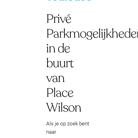
Privé
Parkmogelijkhede
in de
buurt
van
Place
Wilson
Als je op zoek bent
naar