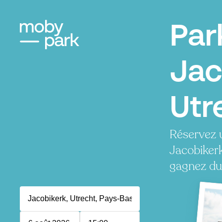
Par
Jac
Utr
Réservez 
Jacobiker
gagnez du