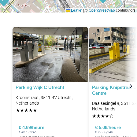
Leaflet
|
©
OpenStreetMap
contributors
P
P
P
P
P
Parking Wijk C Utrecht
Parking Knipstraat U
Centre
Kroonstraat, 3511 RV Utrecht,
Netherlands
Daalsesingel 9, 3511 SX
Netherlands
★
★
★
★
★
★
★
★
★
☆
€ 4.69/heure
€ 5.08/heure
€ 40.17/24h
€ 27.66/24h