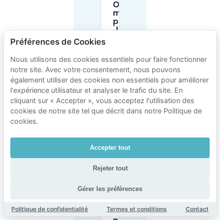
Où puis-je
me garer
près de
Jacobikerk
à Utrecht ?
Préférences de Cookies
Nous utilisons des cookies essentiels pour faire fonctionner
Y a-t-il une
notre site. Avec votre consentement, nous pouvons
interdiction
également utiliser des cookies non essentiels pour améliorer
de
l'expérience utilisateur et analyser le trafic du site. En
stationner
ou des
cliquant sur « Accepter », vous acceptez l'utilisation des
restrictions
cookies de notre site tel que décrit dans notre Politique de
strictes
cookies.
autour de
Jacobikerk
?
Accepter tout
Rejeter tout
Quels sont
les prix
typiques
Gérer les préférences
pour les
parkings
Politique de confidentialité
Termes et conditions
Contact
publics