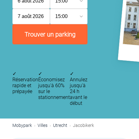
6 août 2026
15:00
7 août 2026
15:00
Trouver un parking
✓
✓
✓
Réservation
Économisez
Annulez
rapide et
jusqu'à 60%
jusqu’à
prépayée
sur le
24 h
stationnement
avant le
début
Mobypark
Villes
Utrecht
Jacobikerk