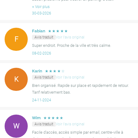
numéro de plaque d'immatriculation fourni lors de la réservation
dimanche, donc c'était moins fréquenté qu'en semaine,
+
Voir plus
n'était pas utilisé pour l'entrée ou la sortie. Malgré ces petits
ma
30-03-2026
points, les conducteurs trouvent ce parking comme une solution
excellente et simple à leurs besoins de stationnement en ville.
☆
☆
☆
☆
☆
Fabian
Avis traduit
Voir l'avis original
F
Super endroit. Proche de la ville et très calme.
08-02-2026
☆
☆
☆
☆
☆
Karin
Avis traduit
Voir l'avis original
K
Bien organisé. Rapide sur place et rapidement de retour.
Tarif relativement bas.
24-11-2024
☆
☆
☆
☆
☆
Wim
Avis traduit
Voir l'avis original
W
Facile d'accès, accès simple par email, centre-ville à