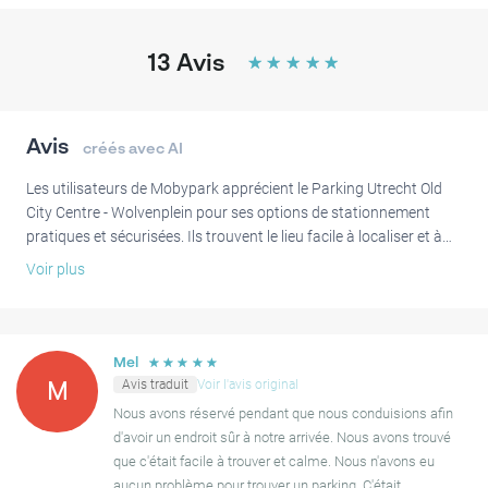
13
Avis
☆
☆
☆
☆
☆
Avis
créés avec AI
Les utilisateurs de Mobypark apprécient le Parking Utrecht Old
City Centre - Wolvenplein pour ses options de stationnement
pratiques et sécurisées. Ils trouvent le lieu facile à localiser et à
accéder, beaucoup notant le processus d'entrée et de sortie
Voir plus
simple, souvent géré directement via les e-mails de confirmation.
Son emplacement central est fréquemment souligné comme un
avantage majeur, plaçant les attractions et le centre-ville à une
distance de marche facile, ce qui en fait un choix idéal pour
☆
☆
☆
☆
☆
Mel
explorer Utrecht.
Avis traduit
Voir l'avis original
M
Nous avons réservé pendant que nous conduisions afin
Bien que l'expérience globale soit très positive, certains
d'avoir un endroit sûr à notre arrivée. Nous avons trouvé
utilisateurs ont noté que le service de gardiennage du parking
que c'était facile à trouver et calme. Nous n'avons eu
n'était pas entièrement clair. On a également observé que le
aucun problème pour trouver un parking. C'était