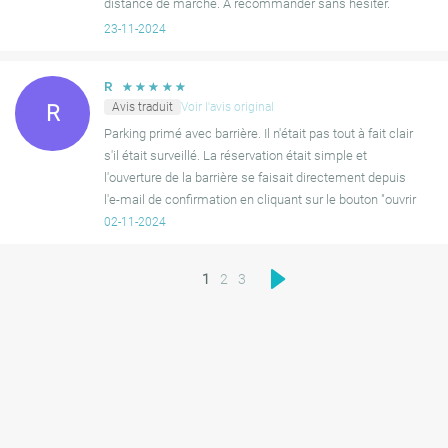
distance de marche. À recommander sans hésiter.
23-11-2024
☆
☆
☆
☆
☆
R
Avis traduit
Voir l'avis original
R
Parking primé avec barrière. Il n'était pas tout à fait clair
s'il était surveillé. La réservation était simple et
l'ouverture de la barrière se faisait directement depuis
l'e-mail de confirmation en cliquant sur le bouton "ouvrir
la barrière".
02-11-2024
1
2
3