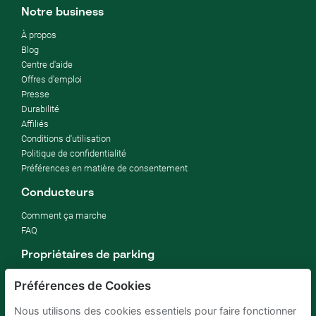
Notre business
À propos
Blog
Centre d'aide
Offres d'emploi
Presse
Durabilité
Affiliés
Conditions d'utilisation
Politique de confidentialité
Préférences en matière de consentement
Conducteurs
Comment ça marche
FAQ
Propriétaires de parking
Comment louer mon parking
Préférences de Cookies
rentabiliser un parking d'entreprise
Pour hôtels
Nous utilisons des cookies essentiels pour faire fonctionner