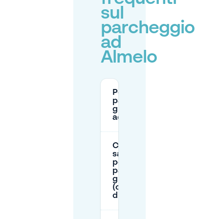
sul
parcheggio
ad
Almelo
Posso
parcheggiare
gratuitamente
ad Almelo?
Come posso
sapere dove
posso
parcheggiare
gratuitamente
(o con un
disco orario)?