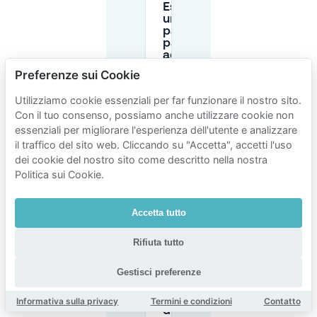
Esiste
un’app per
pagare il
parcheggio
ad Almelo?
Preferenze sui Cookie
Quali sono gli
Utilizziamo cookie essenziali per far funzionare il nostro sito.
orari delle
Con il tuo consenso, possiamo anche utilizzare cookie non
zone blu
essenziali per migliorare l'esperienza dell'utente e analizzare
(parkeerschijf)
ad Almelo?
il traffico del sito web. Cliccando su "Accetta", accetti l'uso
dei cookie del nostro sito come descritto nella nostra
Politica sui Cookie.
Quanto costa
parcheggiare
nei garage
Accetta tutto
del centro di
Almelo?
Rifiuta tutto
Gestisci preferenze
Esiste un
parcheggio
a lunga
Informativa sulla privacy
Termini e condizioni
Contatto
durata ad