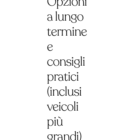
Opzioni
a lungo
termine
e
consigli
pratici
(inclusi
veicoli
più
grandi)