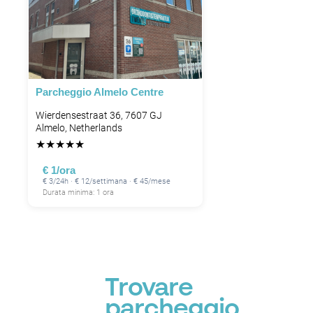
Parcheggio Almelo Centre
Wierdensestraat 36, 7607 GJ
Almelo, Netherlands
★
★
★
★
★
€ 1/ora
€ 3/24h · € 12/settimana · € 45/mese
Durata minima: 1 ora
Trovare
parcheggio