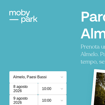
Par
Alm
Prenota u
Almelo. P
tempo, se
8 agosto
10:00
2026
9 agosto
10:00
2026