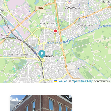
P
Leaflet
|
©
OpenStreetMap
contributors