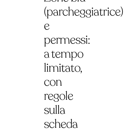
(parcheggiatrice)
e
permessi:
a tempo
limitato,
con
regole
sulla
scheda