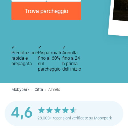
Trova parcheggio
✓
✓
✓
Prenotazione
Risparmiate
Annulla
rapida e
fino al 60%
fino a 24
prepagata
sul
h prima
parcheggio
dell’inizio
Mobypark
Città
Almelo
4,6
28.000+ recensioni verificate su Mobypark