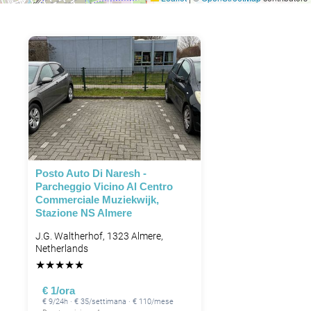
Posto Auto Di Naresh -
Parcheggio Vicino Al Centro
Commerciale Muziekwijk,
Stazione NS Almere
J.G. Waltherhof, 1323 Almere,
Netherlands
★
★
★
★
★
€ 1/ora
€ 9/24h · € 35/settimana · € 110/mese