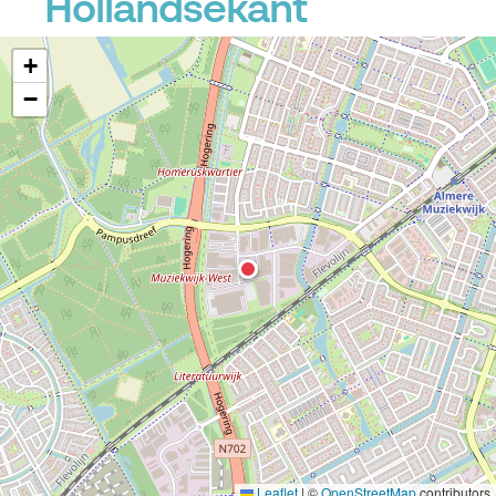
Hollandsekant
+
−
Leaflet
|
©
OpenStreetMap
contributors