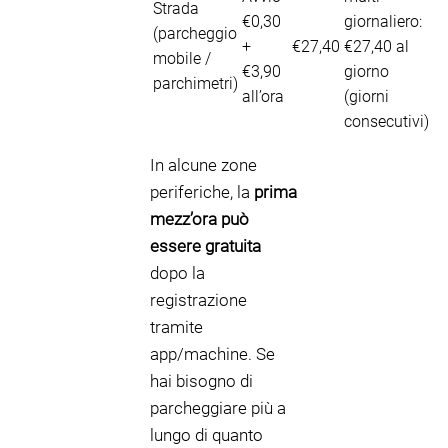
Strada
€0,30
giornaliero:
(parcheggio
+
€27,40
€27,40 al
mobile /
€3,90
giorno
parchimetri)
all’ora
(giorni
consecutivi)
In alcune zone
periferiche, la
prima
mezz’ora può
essere gratuita
dopo la
registrazione
tramite
app/machine. Se
hai bisogno di
parcheggiare più a
lungo di quanto