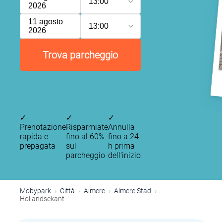
13:00
2026
11 agosto
13:00
2026
Trova parcheggio
✓
✓
✓
Prenotazione
Risparmiate
Annulla
rapida e
fino al 60%
fino a 24
prepagata
sul
h prima
parcheggio
dell’inizio
Mobypark
Città
Almere
Almere Stad
Hollandsekant