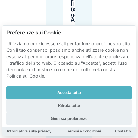
Hollandsekant
(strada vs
garage) ad
Almere Stad?
Preferenze sui Cookie
Quali orari di
parcheggio a
Utilizziamo cookie essenziali per far funzionare il nostro sito.
pagamento si
Con il tuo consenso, possiamo anche utilizzare cookie non
applicano ad
essenziali per migliorare l'esperienza dell'utente e analizzare
Almere Stad
il traffico del sito web. Cliccando su "Accetta", accetti l'uso
intorno a
Hollandsekant?
dei cookie del nostro sito come descritto nella nostra
Politica sui Cookie.
Posso
parcheggiare
Accetta tutto
un veicolo di
grandi
Rifiuta tutto
dimensioni,
una roulotte o
un rimorchio a
Gestisci preferenze
Hollandsekant?
Informativa sulla privacy
Termini e condizioni
Contatto