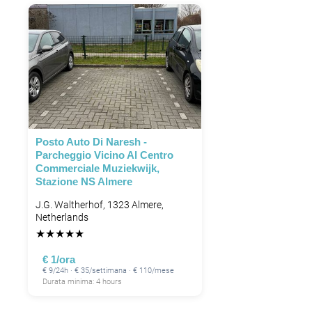
Posto Auto Di Naresh -
Parcheggio Vicino Al Centro
Commerciale Muziekwijk,
Stazione NS Almere
J.G. Waltherhof, 1323 Almere,
Netherlands
★
★
★
★
★
€ 1/ora
€ 9/24h · € 35/settimana · € 110/mese
Durata minima: 4 hours