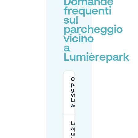
Domande
frequenti
sul
parcheggio
vicino
a
Lumièrepark
C'è
parcheggio
gratuito
vicino a
Lumièrepark
ad Almere?
Le zone blu si
applicano
ancora