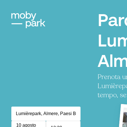
Par
Lum
Alm
Prenota u
Lumièrepa
tempo, se
10 agosto