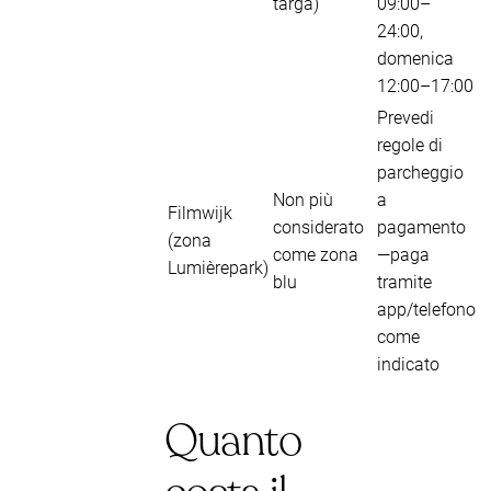
targa)
09:00–
24:00,
domenica
12:00–17:00
Prevedi
regole di
parcheggio
Non più
a
Filmwijk
considerato
pagamento
(zona
come zona
—paga
Lumièrepark)
blu
tramite
app/telefono
come
indicato
Quanto