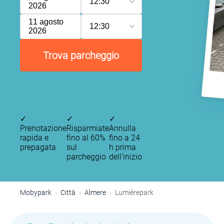
12:30
2026
11 agosto
12:30
2026
Trova parcheggio
✓
✓
✓
Prenotazione
Risparmiate
Annulla
rapida e
fino al 60%
fino a 24
prepagata
sul
h prima
parcheggio
dell’inizio
Mobypark
Città
Almere
Lumièrepark