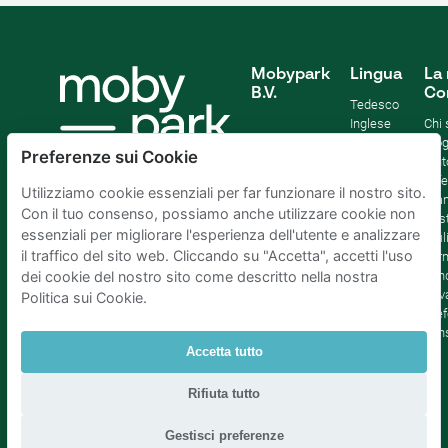
Mobypark
Lingua
La 
B.V.
Co
Tedesco
Inglese
Chi
Spagnolo
Blo
Preferenze sui Cookie
Francia
Aiut
Italian
Offe
Utilizziamo cookie essenziali per far funzionare il nostro sito.
Olandese
Sta
Con il tuo consenso, possiamo anche utilizzare cookie non
Sost
essenziali per migliorare l'esperienza dell'utente e analizzare
Affil
il traffico del sito web. Cliccando su "Accetta", accetti l'uso
Term
cond
dei cookie del nostro sito come descritto nella nostra
Priv
Politica sui Cookie.
Pref
con
Accetta tutto
Parcheggio Amsterdam
|
Parcheggio Rotterdam
|
Rifiuta tutto
Parcheggio L'Aia
|
Parcheggio Bruxelles
|
Parcheggio Parigi
|
Parcheggio Utrecht
Gestisci preferenze