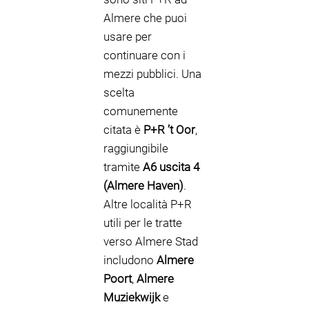
Almere che puoi
usare per
continuare con i
mezzi pubblici. Una
scelta
comunemente
citata è
P+R ’t Oor
,
raggiungibile
tramite
A6 uscita 4
(Almere Haven)
.
Altre località P+R
utili per le tratte
verso Almere Stad
includono
Almere
Poort
,
Almere
Muziekwijk
e