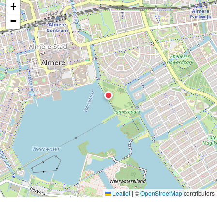
+
−
Leaflet
|
©
OpenStreetMap
contributors