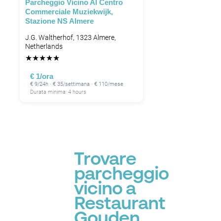
Parcheggio Vicino Al Centro
Commerciale Muziekwijk,
Stazione NS Almere
J.G. Waltherhof, 1323 Almere,
Netherlands
★
★
★
★
★
€ 1/ora
€ 9/24h · € 35/settimana · € 110/mese
Durata minima: 4 hours
Trovare
parcheggio
vicino a
Restaurant
Gouden