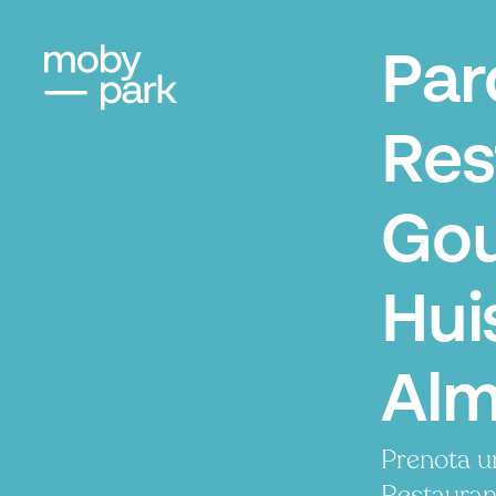
Par
Res
Go
Hui
Alm
Prenota u
Restauran