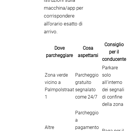
istruzioni sulla
macchina/app per
corrispondere
all’orario esatto di
arrivo.
Consiglio
Dove
Cosa
per il
parcheggiare
aspettarsi
conducente
Parkare
Zona verde
Parcheggio
solo
vicino a
gratuito
all’interno
Palmpolstraat
segnalato
dei segnali
1
come 24/7
di confine
della zona
Parcheggio
a
Altre
pagamento
Paga per il