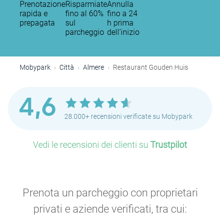
Prenotazione
Risparmiate
Annulla
rapida e
fino al 60%
fino a 24
prepagata
sul
h prima
parcheggio
dell’inizio
Mobypark
Città
Almere
Restaurant Gouden Huis
4,6
28.000+ recensioni verificate su Mobypark
Vedi le recensioni dei clienti su
Trustpilot
Prenota un parcheggio con proprietari
privati e aziende verificati, tra cui: