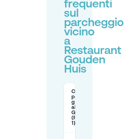
frequenti
sul
parcheggio
vicino
a
Restaurant
Gouden
Huis
C'è
parcheggio
gratuito vicino
al Ristorante
Gouden Huis
(Palmpolstraat
1) ad Almere?