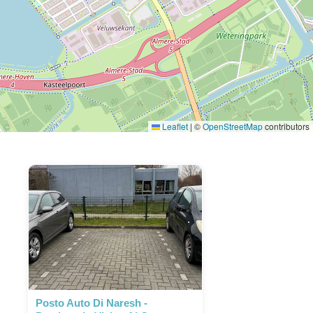
Leaflet
|
©
OpenStreetMap
contributors
Posto Auto Di Naresh -