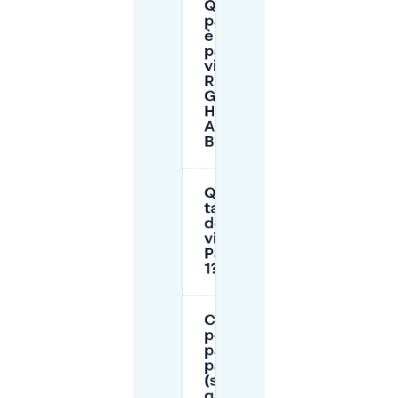
Quando il
parcheggio
è a
pagamento
vicino al
Ristorante
Gouden
Huis ad
Almere
Buiten?
Quali sono le
tariffe tipiche
dei garage
vicino a
Palmpolstraat
1?
Come
posso
pagare il
parcheggio
(strada e
garage) ad