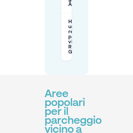
Almere?
Ho bisogno di
un permesso
residente per
parcheggiare
vicino al
Ristorante
Gouden Huis?
Aree
popolari
per il
parcheggio
vicino a