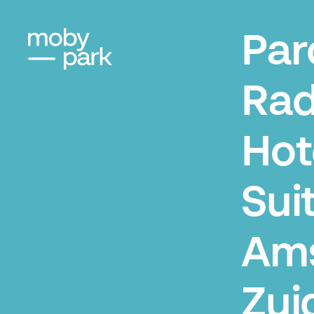
Par
Rad
Hot
Sui
Am
Zui