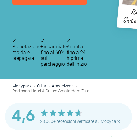
Ra
Suite
✓
✓
✓
Prenotazione
Risparmiate
Annulla
rapida e
fino al 60%
fino a 24
prepagata
sul
h prima
P
parcheggio
dell’inizio
P
P
P
P
P
P
P
Mobypark
Città
Amstelveen
P
Radisson Hotel & Suites Amsterdam Zuid
P
4,6
28.000+ recensioni verificate su Mobypark
P