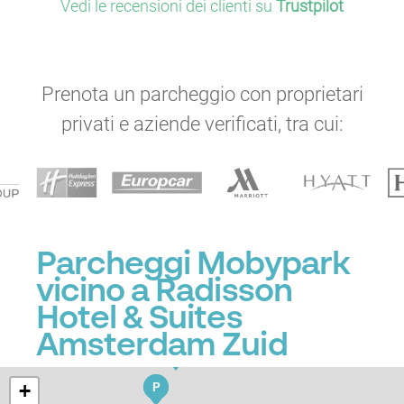
Vedi le recensioni dei clienti su
Trustpilot
P
P
Prenota un parcheggio con proprietari
P
privati e aziende verificati, tra cui:
P
P
P
Parcheggi Mobypark
P
vicino a Radisson
P
P
P
P
Hotel & Suites
P
Amsterdam Zuid
P
P
+
P
P