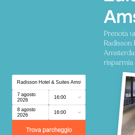
Ams
Prenota u
Radisson 
Amsterda
risparmia
7 agosto
16:00
2026
8 agosto
16:00
2026
Trova parcheggio