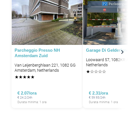
P
P
Parcheggio Presso NH
Garage Di Gelderlan
Amsterdam Zuid
Loowaard 57, 1082KR 
Netherlands
Van Leijenberghlaan 221, 1082 GG
Amsterdam, Netherlands
★
☆
☆
☆
☆
★
★
★
★
★
€ 2.07/ora
€ 2.31/ora
€ 24.2/24h
€ 59.93/24h
Durata minima: 1 ora
Durata minima: 1 ora