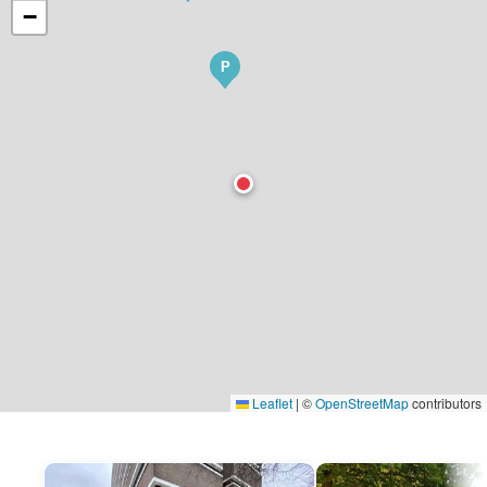
−
P
Leaflet
|
©
OpenStreetMap
contributors