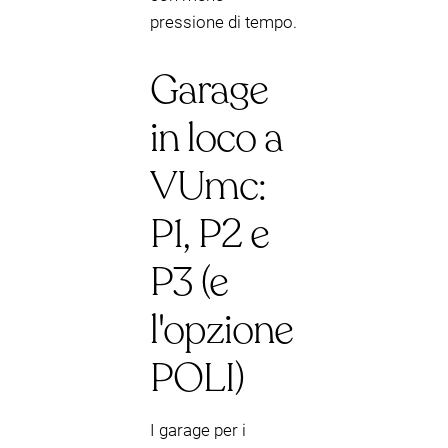
pressione di tempo.
Garage
in loco a
VUmc:
P1, P2 e
P3 (e
l'opzione
POLI)
I garage per i