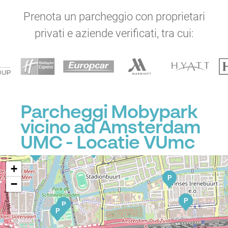
Prenota un parcheggio con proprietari
privati e aziende verificati, tra cui:
P
P
P
P
P
P
Parcheggi Mobypark
vicino ad Amsterdam
P
P
UMC - Locatie VUmc
P
P
+
P
−
P
P
P