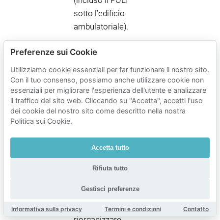
(incluso il POLI
sotto l’edificio
ambulatoriale).
Se vuoi ridurre
Preferenze sui Cookie
l’incertezza
Utilizziamo cookie essenziali per far funzionare il nostro sito.
(specialmente nei
Con il tuo consenso, possiamo anche utilizzare cookie non
giorni intensi in cui
essenziali per migliorare l'esperienza dell'utente e analizzare
P2 è comunemente
il traffico del sito web. Cliccando su "Accetta", accetti l'uso
dei cookie del nostro sito come descritto nella nostra
usato), confrontare
Politica sui Cookie.
un’opzione privata
garantita su
Accetta tutto
Mobypark insieme
ai garage pubblici
Rifiuta tutto
può risparmiare
Gestisci preferenze
tempo e ridurre la
necessità di
Informativa sulla privacy
Termini e condizioni
Contatto
riorganizzare