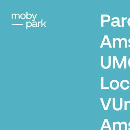
Par
Am
UM
Loc
VU
Am