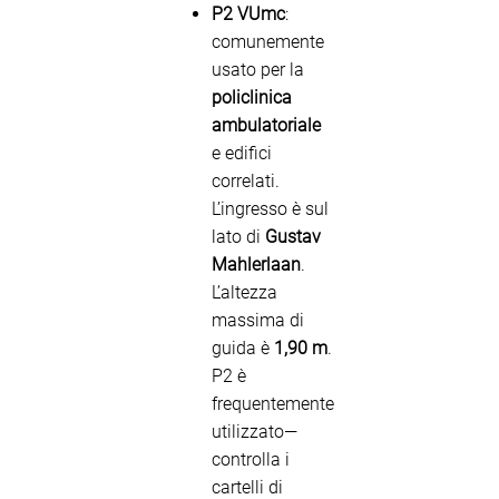
P2 VUmc
:
comunemente
usato per la
policlinica
ambulatoriale
e edifici
correlati.
L’ingresso è sul
lato di
Gustav
Mahlerlaan
.
L’altezza
massima di
guida è
1,90 m
.
P2 è
frequentemente
utilizzato—
controlla i
cartelli di