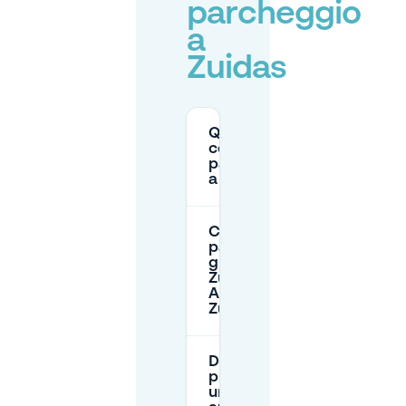
parcheggio
a
Zuidas
Quanto
costa il
parcheggio
a Zuidas?
C’è
parcheggio
gratuito a
Zuidas /
Amsterdam
Zuid?
Devo
prenotare
un posto