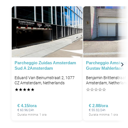
Parcheggio Zuidas Amsterdam
Parcheggio Amsterd
Sud A 2Amsterdam
Gustav Mahlerlaan
Eduard Van Beinumstraat 2, 1077
Benjamin Brittenstraat
CZ Amsterdam, Netherlands
Amsterdam, Netherlan
★
★
★
★
★
☆
☆
☆
☆
☆
€ 4.15/ora
€ 2.88/ora
€ 60.96/24h
€ 55.32/24h
Durata minima: 1 ora
Durata minima: 1 ora
P