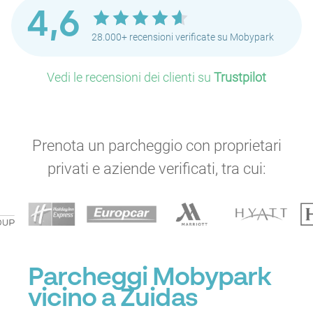
4,6
P
P
P
28.000+ recensioni verificate su Mobypark
P
P
P
P
P
P
P
P
P
Vedi le recensioni dei clienti su
Trustpilot
P
P
P
P
P
P
P
P
Prenota un parcheggio con proprietari
privati e aziende verificati, tra cui:
P
P
P
P
Parcheggi Mobypark
P
vicino a Zuidas