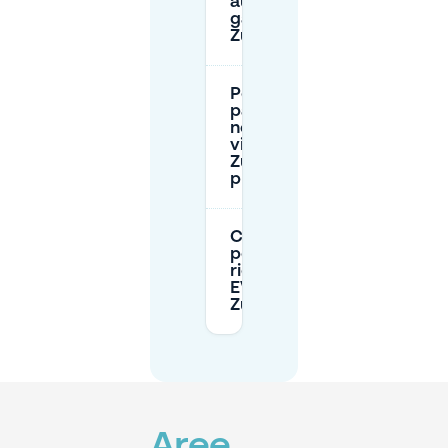
auto nei
garage di
Zuidas?
Posso
parcheggiare
negli hotel
vicino a
Zuidas e
prenotarlo?
Ci sono
posti di
ricarica
EV a
Zuidas?
Aree