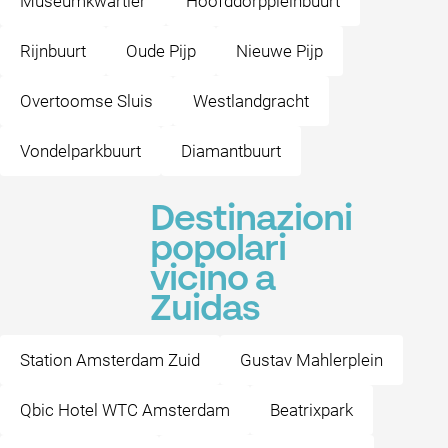
Museumkwartier
Hoofddorppleinbuurt
Rijnbuurt
Oude Pijp
Nieuwe Pijp
Overtoomse Sluis
Westlandgracht
Vondelparkbuurt
Diamantbuurt
Destinazioni
popolari
vicino a
Zuidas
Station Amsterdam Zuid
Gustav Mahlerplein
Qbic Hotel WTC Amsterdam
Beatrixpark