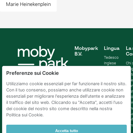
Marie Heinekenplein
Mobypark
Lingua
La 
B.V.
Co
Tedesco
Inglese
Chi
Spagnolo
Blo
Preferenze sui Cookie
Francia
Aiut
Italian
Offe
Utilizziamo cookie essenziali per far funzionare il nostro sito.
Olandese
Sta
Con il tuo consenso, possiamo anche utilizzare cookie non
Sost
essenziali per migliorare l'esperienza dell'utente e analizzare
Affil
il traffico del sito web. Cliccando su "Accetta", accetti l'uso
Term
cond
dei cookie del nostro sito come descritto nella nostra
Priv
Politica sui Cookie.
Pref
con
Accetta tutto