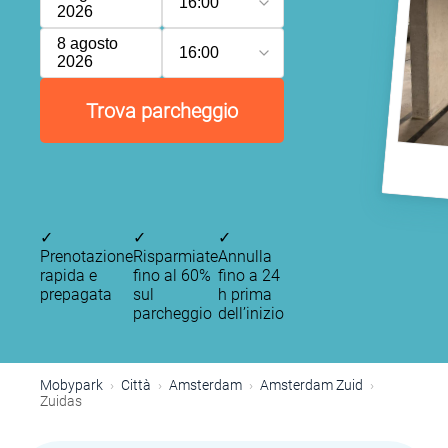
16:00
2026
8 agosto
16:00
2026
P
Trova parcheggio
P
P
P
P
P
P
✓
✓
✓
Prenotazione
Risparmiate
Annulla
rapida e
fino al 60%
fino a 24
prepagata
sul
h prima
P
parcheggio
dell’inizio
P
P
P
Mobypark
Città
Amsterdam
Amsterdam Zuid
P
Zuidas
P