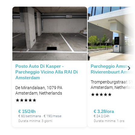
Posto Auto Di Kasper -
Parcheggio Amsteld
Parcheggio Vicino Alla RAI Di
Rivierenbuurt Amst
Amsterdam
Trompenburgstraat 51,
Amsterdam, Netherlan
De Mirandalaan, 1079 PA
Amsterdam, Netherlands
★
★
★
★
★
★
★
★
★
★
€ 15/24h
€ 3.28/ora
€ 60/settimana · € 190/mese
€ 24.2/24h
Durata minima: 3 giorni
Durata minima: 1 ora