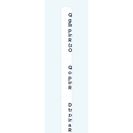
Quali sono
gli orari e i
limiti di
parcheggio
in strada a
Rijnbuurt
(zona
Oranje)?
Quanto
costa il
parcheggio
in strada a
Rijnbuurt?
Dove si
trovano le
zone blu
in/attorno
a
Rijnbuurt,