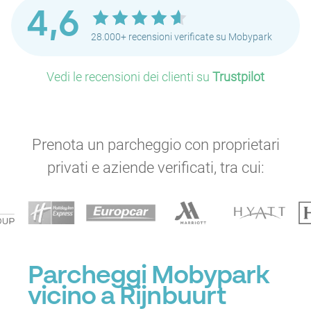
P
P
4,6
P
28.000+ recensioni verificate su Mobypark
P
P
P
P
P
P
P
P
Vedi le recensioni dei clienti su
Trustpilot
P
P
P
Prenota un parcheggio con proprietari
P
P
P
privati e aziende verificati, tra cui:
P
P
P
P
P
Parcheggi Mobypark
P
P
P
P
vicino a Rijnbuurt
P