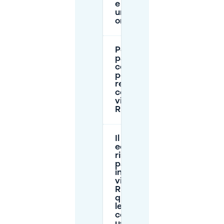
e serve
un disco
orario?
Posso
parcheggiare
con un
permesso
residente
come
visitatore a
Rijnbuurt?
Il P+R è più
economico
rispetto al
parcheggio
in strada
vicino a
Rijnbuurt, e
quali sono
le
condizioni
usuali?