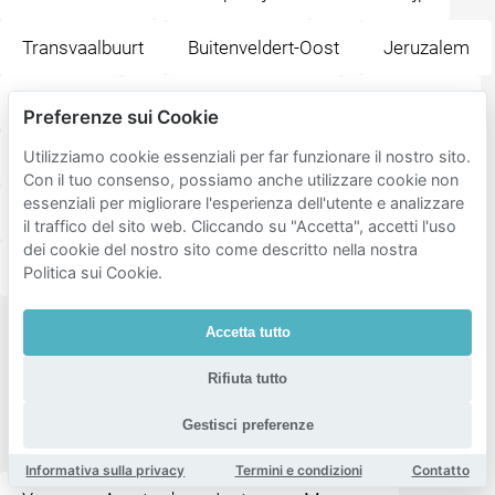
Transvaalbuurt
Buitenveldert-Oost
Jeruzalem
Oude Pijp
Amsterdam Oud-Zuid
Apollobuurt
Preferenze sui Cookie
Zuidas
Oosterparkbuurt
De Weteringschans
Utilizziamo cookie essenziali per far funzionare il nostro sito.
Con il tuo consenso, possiamo anche utilizzare cookie non
essenziali per migliorare l'esperienza dell'utente e analizzare
Watergraafsmeer
Museumkwartier
il traffico del sito web. Cliccando su "Accetta", accetti l'uso
dei cookie del nostro sito come descritto nella nostra
Betondorp
Politica sui Cookie.
Accetta tutto
Destinazioni
popolari
Rifiuta tutto
vicino a
Gestisci preferenze
Rijnbuurt
Informativa sulla privacy
Termini e condizioni
Contatto