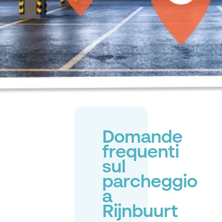
Domande
frequenti
sul
parcheggio
a
Rijnbuurt