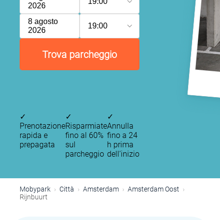
19:00
2026
8 agosto
19:00
2026
P
P
P
P
P
Trova parcheggio
P
P
P
✓
✓
✓
P
Prenotazione
Risparmiate
Annulla
P
rapida e
fino al 60%
fino a 24
P
prepagata
sul
h prima
P
parcheggio
dell’inizio
P
P
P
Mobypark
Città
Amsterdam
Amsterdam Oost
P
P
Rijnbuurt
P