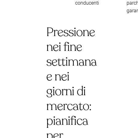
conducenti
parc
garan
Pressione
nei fine
settimana
e nei
giorni di
mercato:
pianifica
per