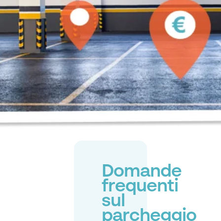
Domande
frequenti
sul
parcheggio