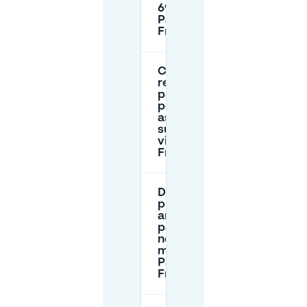
69 (vicino a
Park
Frankendael)?
Che tipo di
regole di
parcheggio
posso
aspettarmi
sulle strade
vicino a Park
Frankendael?
Devo
prenotare in
anticipo il
parcheggio
nei giorni di
mercato di
Park
Frankendael?