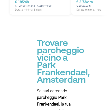
€ 19/24h
€ 2.73/ora
€ 100/settimana · € 265/mese
€ 29.29/24h
Durata minima: 3 days
Durata minima: 1 ora
P
P
P
Trovare
parcheggio
P
vicino a
Park
Frankendael,
Amsterdam
Se stai cercando
parcheggio Park
Frankendael
, la tua