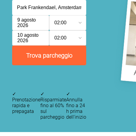
9 agosto
02:00
2026
10 agosto
02:00
2026
Trova parcheggio
✓
✓
✓
Prenotazione
Risparmiate
Annulla
rapida e
fino al 60%
fino a 24
prepagata
sul
h prima
parcheggio
dell’inizio