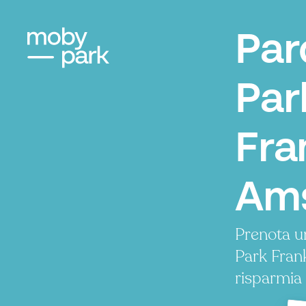
Par
Par
Fra
Am
Prenota u
Park Fran
risparmia