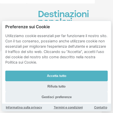
Destinazioni
popolari
Preferenze sui Cookie
vicino a
Park
Utilizziamo cookie essenziali per far funzionare il nostro sito.
Con il tuo consenso, possiamo anche utilizzare cookie non
Frankendael
essenziali per migliorare l'esperienza dell'utente e analizzare
il traffico del sito web. Cliccando su "Accetta", accetti l'uso
dei cookie del nostro sito come descritto nella nostra
Q-Factory
Hotel V Fizeaustraat
Politica sui Cookie.
Hotel Casa Amsterdam
Accetta tutto
Amsterdam Amstel Station
Rifiuta tutto
MEININGER Hotel Amsterdam Amstel
Gestisci preferenze
Informativa sulla privacy
Termini e condizioni
Contatto
Station Amsterdam Muiderpoort
Oosterpark