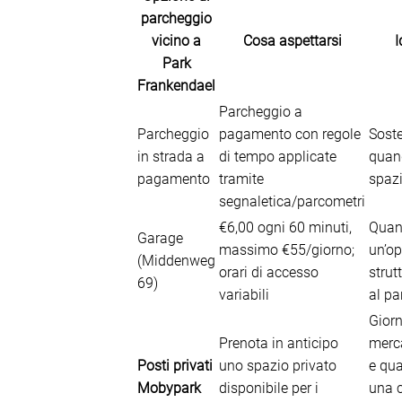
parcheggio
vicino a
Cosa aspettarsi
I
Park
Frankendael
Parcheggio a
Parcheggio
pagamento con regole
Soste
in strada a
di tempo applicate
quan
pagamento
tramite
spazi
segnaletica/parcometri
€6,00 ogni 60 minuti,
Quan
Garage
massimo €55/giorno;
un’o
(Middenweg
orari di accesso
strut
69)
variabili
al pa
Giorn
Prenota in anticipo
merc
Posti privati
uno spazio privato
e qu
Mobypark
disponibile per i
una c