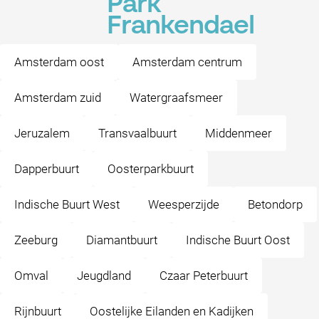
Park
Frankendael
Amsterdam oost
Amsterdam centrum
Amsterdam zuid
Watergraafsmeer
Jeruzalem
Transvaalbuurt
Middenmeer
Dapperbuurt
Oosterparkbuurt
Indische Buurt West
Weesperzijde
Betondorp
Zeeburg
Diamantbuurt
Indische Buurt Oost
Omval
Jeugdland
Czaar Peterbuurt
Rijnbuurt
Oostelijke Eilanden en Kadijken