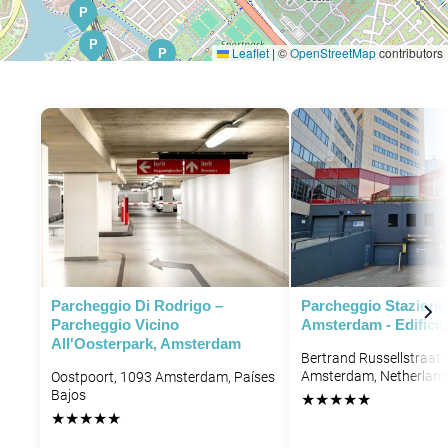
P
P
Leaflet
|
©
OpenStreetMap
contributors
P
P
P
P
P
P
P
P
P
P
P
Parcheggio Di Rodrigo –
Parcheggio Stazione
Parcheggio Vicino
Amsterdam - Edifici
All'Oosterpark, Amsterdam
Bertrand Russellstraat 
Amsterdam, Netherlan
Oostpoort, 1093 Amsterdam, Países
Bajos
★
★
★
★
★
★
★
★
★
★