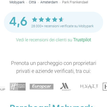
Mobypark
Città
Amsterdam
Park Frankendael
4,6
P
28.000+ recensioni verificate su Mobypark
Vedi le recensioni dei clienti su
Trustpilot
P
Prenota un parcheggio con proprietari
P
privati e aziende verificati, tra cui:
P
P
P
P
P
P
P
P
P