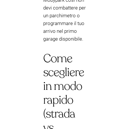
Mobypark così non
devi combattere per
un parchimetro o
programmare il tuo
arrivo nel primo
garage disponibile.
Come
scegliere
in modo
rapido
(strada
vs