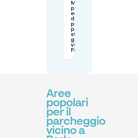
Mobypark è
più
economico
del
parcheggio
pubblico in
strada o dei
garage
vicino a Park
Frankendael?
Aree
popolari
per il
parcheggio
vicino a