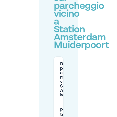
parcheggio
vicino
a
Station
Amsterdam
Muiderpoort
Dove posso
parcheggiare
a buon
mercato
vicino alla
Stazione
Amsterdam
Muiderpoort?
Per quanto
tempo si può