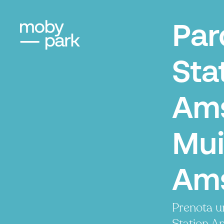
Par
Sta
Am
Mui
Am
Prenota u
Station A