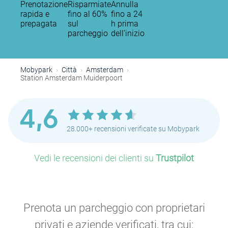
Prenotazione
Risparmiate
Annulla
rapida e
fino al 60%
fino a 24
prepagata
sul
h prima
parcheggio
dell’inizio
Mobypark
Città
Amsterdam
Station Amsterdam Muiderpoort
4,6
28.000+ recensioni verificate su Mobypark
Vedi le recensioni dei clienti su
Trustpilot
Prenota un parcheggio con proprietari
privati e aziende verificati, tra cui: