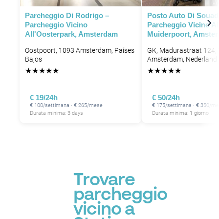
P
Parcheggio Di Rodrigo –
Posto Auto Di Souad
P
Parcheggio Vicino
Parcheggio Vicino Al
P
All'Oosterpark, Amsterdam
Muiderpoort, Amste
P
P
P
Oostpoort, 1093 Amsterdam, Países
GK, Madurastraat 124,
P
Bajos
Amsterdam, Nederland
P
★
★
★
★
★
★
★
★
★
★
P
€ 19/24h
€ 50/24h
€ 100/settimana · € 265/mese
€ 175/settimana · € 350/m
Durata minima: 3 days
Durata minima: 1 giorno
Trovare
parcheggio
vicino a