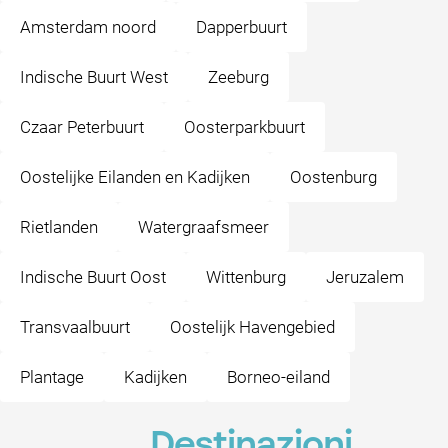
Amsterdam noord
Dapperbuurt
Indische Buurt West
Zeeburg
Czaar Peterbuurt
Oosterparkbuurt
Oostelijke Eilanden en Kadijken
Oostenburg
Rietlanden
Watergraafsmeer
Indische Buurt Oost
Wittenburg
Jeruzalem
Transvaalbuurt
Oostelijk Havengebied
Plantage
Kadijken
Borneo-eiland
Destinazioni