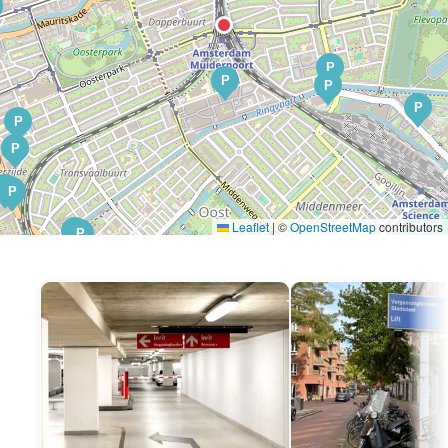
P
P
P
P
P
P
P
P
Leaflet
|
©
OpenStreetMap
contributors
P
P
P
P
P
P
P
P
P