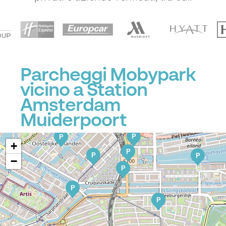
P
Parcheggi Mobypark
vicino a Station
P
P
Amsterdam
P
Muiderpoort
P
P
P
+
P
P
P
−
P
P
P
P