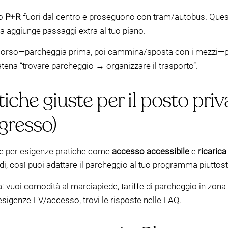
io
P+R
fuori dal centro e proseguono con tram/autobus. Questo
a aggiunge passaggi extra al tuo piano.
rcorso—parcheggia prima, poi cammina/sposta con i mezzi—pre
catena “trovare parcheggio → organizzare il trasporto”.
tiche giuste per il posto priva
ngresso)
re per esigenze pratiche come
accesso accessibile
e
ricarica 
, così puoi adattare il parcheggio al tuo programma piuttosto
: vuoi comodità al marciapiede, tariffe di parcheggio in zona
o esigenze EV/accesso, trovi le risposte nelle FAQ.