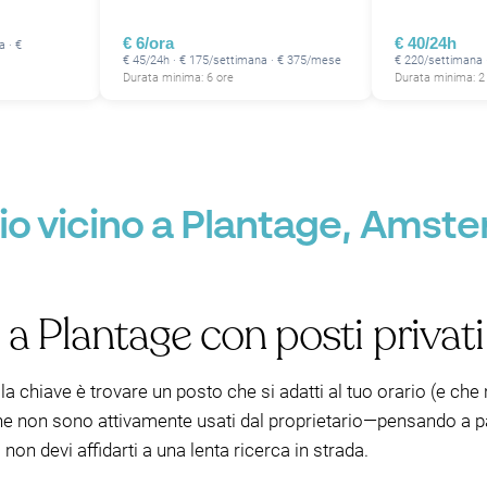
P
P
€ 6/ora
€ 40/24h
P
a · €
P
P
€ 45/24h · € 175/settimana · € 375/mese
€ 220/settimana
Durata minima: 6 ore
Durata minima: 2 
io vicino a Plantage, Amst
a Plantage con posti privati
, la chiave è trovare un posto che si adatti al tuo orario (e c
e non sono attivamente usati dal proprietario—pensando a parc
 non devi affidarti a una lenta ricerca in strada.