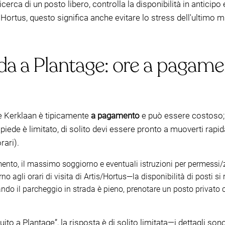
icerca di un posto libero, controlla la disponibilità in anticip
l'Hortus, questo significa anche evitare lo stress dell'ultimo
da a Plantage: ore a pagame
ge Kerklaan è tipicamente
a pagamento
e può essere costoso; 
piede è limitato, di solito devi essere pronto a muoverti rap
rari).
ento, il massimo soggiorno e eventuali istruzioni per permessi/
rno agli orari di visita di Artis/Hortus—la disponibilità di posti s
ando il parcheggio in strada è pieno, prenotare un posto privato
uito a Plantage”, la risposta è di solito limitata—i dettagli son