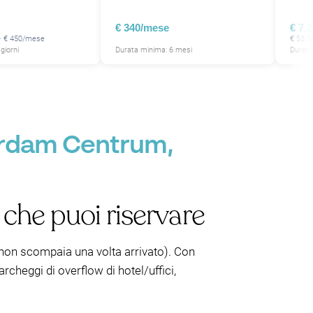
€ 340/mese
€ 7.
 · € 450/mese
€ 53.5
giorni
Durata minima: 6 mesi
Durata
P
P
P
P
P
erdam Centrum,
 che puoi riservare
he non scompaia una volta arrivato). Con
heggi di overflow di hotel/uffici,