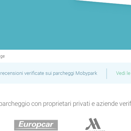
P
P
P
P
age
P
P
P
|
P
P
recensioni verificate sui parcheggi Mobypark
Vedi le
P
archeggio con proprietari privati e aziende verific
P
P