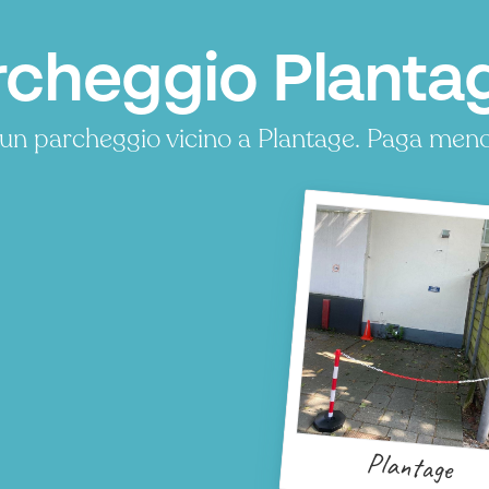
rcheggio Planta
un parcheggio vicino a Plantage. Paga meno
P
P
P
Plantage