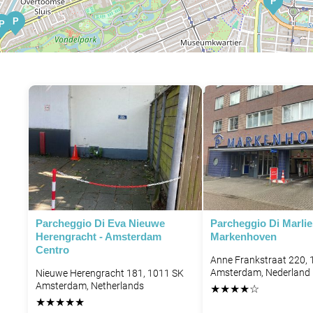
P
P
P
P
P
P
P
P
P
Parcheggio Di Eva Nieuwe
Parcheggio Di Marlie
Herengracht - Amsterdam
Markenhoven
Centro
P
Anne Frankstraat 220,
P
Amsterdam, Nederland
Nieuwe Herengracht 181, 1011 SK
Amsterdam, Netherlands
★
★
★
★
☆
P
★
★
★
★
★
P
P
P
P