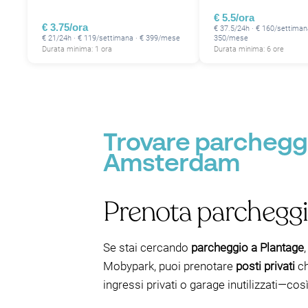
€ 5.5/ora
P
€ 3.75/ora
€ 37.5/24h · € 160/settiman
P
P
P
€ 21/24h · € 119/settimana · € 399/mese
350/mese
Durata minima: 1 ora
Durata minima: 6 ore
P
P
P
Trovare parchegg
Amsterdam
Prenota parcheggi 
Se stai cercando
parcheggio a Plantage
Mobypark, puoi prenotare
posti privati
ch
ingressi privati o garage inutilizzati—così