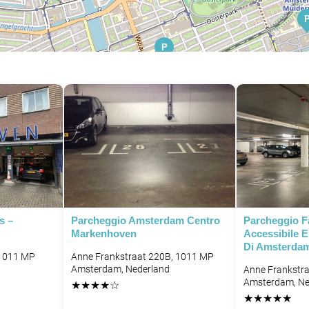
P
P
P
P
P
P
P
P
P
P
P
s –
Parcheggio Amsterdam Centro
Parcheggio F
P
Markenhoven
Accessibile E
Di Amsterda
P
 1011 MP
Anne Frankstraat 220B, 1011 MP
P
P
Amsterdam, Nederland
Anne Frankstr
P
P
Amsterdam, Ne
★
★
★
★
☆
P
★
★
★
★
★