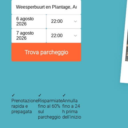
6 agosto
22:00
2026
7 agosto
22:00
2026
Trova parcheggio
P
✓
✓
✓
Prenotazione
Risparmiate
Annulla
rapida e
fino al 60%
fino a 24
prepagata
sul
h prima
P
parcheggio
dell’inizio
P