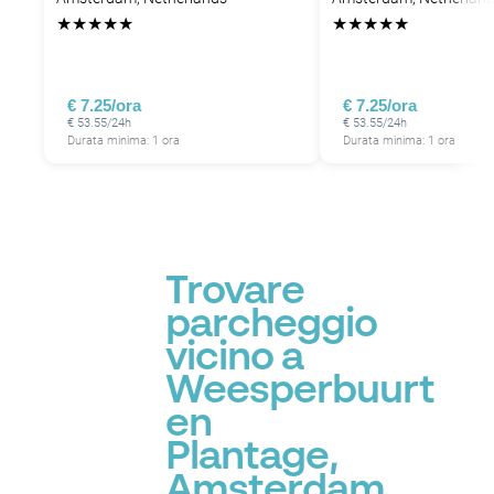
P
★
★
★
★
★
★
★
★
★
★
P
P
P
P
€ 7.25/ora
€ 7.25/ora
€ 53.55/24h
€ 53.55/24h
Durata minima: 1 ora
Durata minima: 1 ora
Trovare
parcheggio
vicino a
Weesperbuurt
en
Plantage,
Amsterdam