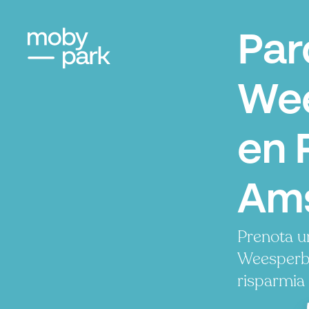
Par
Wee
en 
Am
Prenota u
Weesperbu
risparmia