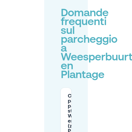
Domande
frequenti
sul
parcheggio
a
Weesperbuur
en
Plantage
C’è
parcheggio a
pagamento in
strada a
Weesperbuurt
en Plantage
(zona
Plantage)?