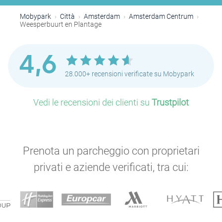
P
P
Mobypark
Città
Amsterdam
Amsterdam Centrum
P
Weesperbuurt en Plantage
4,6
P
28.000+ recensioni verificate su Mobypark
P
P
Vedi le recensioni dei clienti su
Trustpilot
P
P
P
P
P
P
Prenota un parcheggio con proprietari
P
privati e aziende verificati, tra cui:
P
P
P