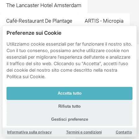
The Lancaster Hotel Amsterdam
Café-Restaurant De Plantage
ARTIS - Micropia
Preferenze sui Cookie
Dignita Hoftuin
Koninklijk Theater Carré
Utilizziamo cookie essenziali per far funzionare il nostro sito.
Con il tuo consenso, possiamo anche utilizzare cookie non
Verzetsmuseum Amsterdam
Portugese Synagoge
essenziali per migliorare l'esperienza dell'utente e analizzare
il traffico del sito web. Cliccando su "Accetta", accetti l'uso
Amsterdam Museum
Joods Museum
dei cookie del nostro sito come descritto nella nostra
Politica sui Cookie.
H'ART Museum (Hermitage Amsterdam)
Accetta tutto
Magere Brug
Jonas Daniël Meijerplein
Rifiuta tutto
Restaurant Olijfje
ARTIS
MOAK Pancakes
Gestisci preferenze
Nationale Opera & Ballet
Waterloopleinmarkt
Informativa sulla privacy
Termini e condizioni
Contatto