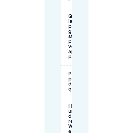
Quanto dura
la finestra di
parcheggio
gratuito in
strada
prima che
venga
applicato il
pagamento?
Posso
parcheggiare
di notte in
questa zona?
Hai bisogno di
un permesso
di parcheggio
residente in
Weesperbuurt
e Plantage?