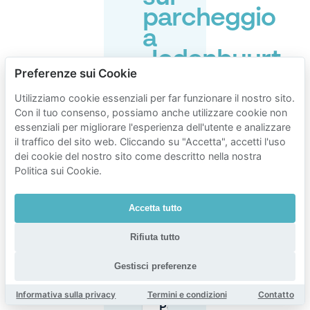
parcheggio
a
Jodenbuurt
Preferenze sui Cookie
Utilizziamo cookie essenziali per far funzionare il nostro sito.
Dove posso
Con il tuo consenso, possiamo anche utilizzare cookie non
parcheggiare
essenziali per migliorare l'esperienza dell'utente e analizzare
intorno a
il traffico del sito web. Cliccando su "Accetta", accetti l'uso
Jodenbuurt
dei cookie del nostro sito come descritto nella nostra
(Joods
Kwartier)?
Politica sui Cookie.
Quanto
Accetta tutto
costa di
solito il
Rifiuta tutto
parcheggio
a
Gestisci preferenze
Jodenbuurt?
Informativa sulla privacy
Termini e condizioni
Contatto
Posso