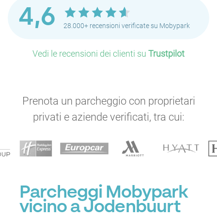
4,6
P
28.000+ recensioni verificate su Mobypark
P
P
Vedi le recensioni dei clienti su
Trustpilot
P
P
P
P
P
P
Prenota un parcheggio con proprietari
P
privati e aziende verificati, tra cui:
P
P
P
P
P
P
Parcheggi Mobypark
P
P
vicino a Jodenbuurt
P