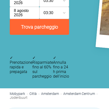
03:30
2026
8 agosto
03:30
2026
P
Trova parcheggio
P
✓
✓
✓
Prenotazione
Risparmiate
Annulla
rapida e
fino al 60%
fino a 24
prepagata
sul
h prima
parcheggio
dell’inizio
P
P
P
P
Mobypark
Città
Amsterdam
Amsterdam Centrum
Jodenbuurt
P