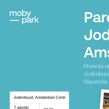
Par
Jod
Am
Prenota u
Jodenbuur
risparmia
7 agosto